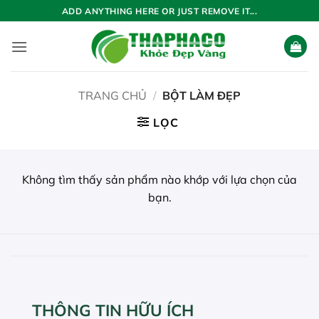
Bỏ
ADD ANYTHING HERE OR JUST REMOVE IT...
qua
nội
dung
TRANG CHỦ
/
BỘT LÀM ĐẸP
LỌC
Không tìm thấy sản phẩm nào khớp với lựa chọn của
bạn.
THÔNG TIN HỮU ÍCH