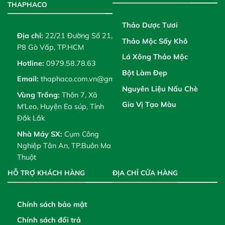
THAPHACO
Thảo Dược Tươi
Địa chỉ:
22/21 Đường Số 21,
Thảo Mộc Sấy Khô
P8 Gò Vấp, TP.HCM
Lá Xông Thảo Mộc
Hotline:
0979.58.78.63
Bột Làm Đẹp
Email:
thaphaco.com.vn@gmail.com
Nguyên Liệu Nấu Chè
Vùng Trồng:
Thôn 7, Xã
Gia Vị Tạo Màu
M'Leo, Huyện Ea súp, Tỉnh
Đắk Lắk
Nhà Máy SX:
Cụm Công
Nghiệp Tân An, TP.Buôn Ma
Thuột
HỖ TRỢ KHÁCH HÀNG
ĐỊA CHỈ CỬA HÀNG
Chính sách bảo mật
Chính sách đổi trả