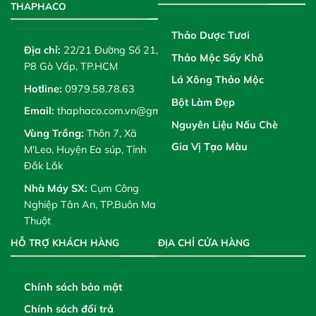
THAPHACO
Thảo Dược Tươi
Địa chỉ:
22/21 Đường Số 21,
Thảo Mộc Sấy Khô
P8 Gò Vấp, TP.HCM
Lá Xông Thảo Mộc
Hotline:
0979.58.78.63
Bột Làm Đẹp
Email:
thaphaco.com.vn@gmail.com
Nguyên Liệu Nấu Chè
Vùng Trồng:
Thôn 7, Xã
Gia Vị Tạo Màu
M'Leo, Huyện Ea súp, Tỉnh
Đắk Lắk
Nhà Máy SX:
Cụm Công
Nghiệp Tân An, TP.Buôn Ma
Thuột
HỖ TRỢ KHÁCH HÀNG
ĐỊA CHỈ CỬA HÀNG
Chính sách bảo mật
Chính sách đổi trả