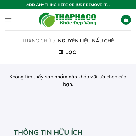
Bỏ
ADD ANYTHING HERE OR JUST REMOVE IT...
qua
nội
dung
TRANG CHỦ
/
NGUYÊN LIỆU NẤU CHÈ
LỌC
Không tìm thấy sản phẩm nào khớp với lựa chọn của
bạn.
THÔNG TIN HỮU ÍCH