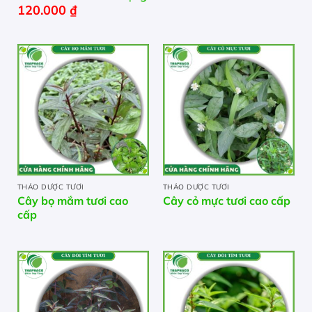
120.000
₫
THẢO DƯỢC TƯƠI
THẢO DƯỢC TƯƠI
Cây bọ mắm tươi cao
Cây cỏ mực tươi cao cấp
cấp