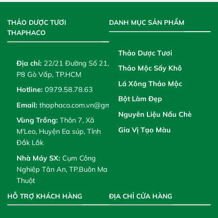
THẢO DƯỢC TƯƠI
DANH MỤC SẢN PHẨM
THAPHACO
Thảo Dược Tươi
Địa chỉ:
22/21 Đường Số 21,
Thảo Mộc Sấy Khô
P8 Gò Vấp, TP.HCM
Lá Xông Thảo Mộc
Hotline:
0979.58.78.63
Bột Làm Đẹp
Email:
thaphaco.com.vn@gmail.com
Nguyên Liệu Nấu Chè
Vùng Trồng:
Thôn 7, Xã
Gia Vị Tạo Màu
M'Leo, Huyện Ea súp, Tỉnh
Đắk Lắk
Nhà Máy SX:
Cụm Công
Nghiệp Tân An, TP.Buôn Ma
Thuột
HỖ TRỢ KHÁCH HÀNG
ĐỊA CHỈ CỬA HÀNG