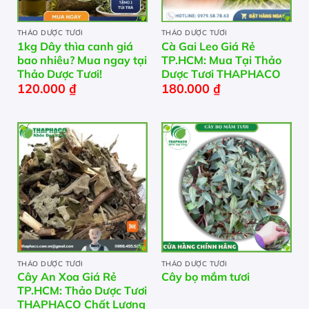
THẢO DƯỢC TƯƠI
THẢO DƯỢC TƯƠI
1kg Dây thìa canh giá
Cà Gai Leo Giá Rẻ
bao nhiêu? Mua ngay tại
TP.HCM: Mua Tại Thảo
Thảo Dược Tươi!
Dược Tươi THAPHACO
120.000
₫
180.000
₫
THẢO DƯỢC TƯƠI
THẢO DƯỢC TƯƠI
Cây An Xoa Giá Rẻ
Cây bọ mắm tươi
TP.HCM: Thảo Dược Tươi
THAPHACO Chất Lượng