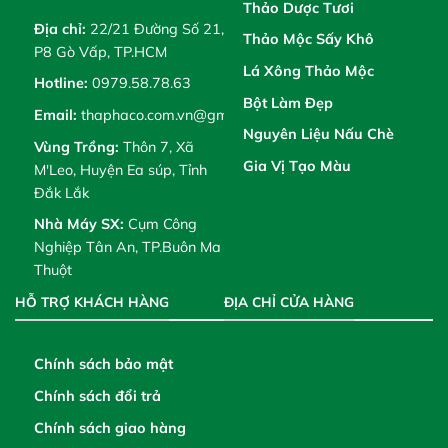
Thảo Dược Tươi
Địa chỉ:
22/21 Đường Số 21,
Thảo Mộc Sấy Khô
P8 Gò Vấp, TP.HCM
Lá Xông Thảo Mộc
Hotline:
0979.58.78.63
Bột Làm Đẹp
Email:
thaphaco.com.vn@gmail.com
Nguyên Liệu Nấu Chè
Vùng Trồng:
Thôn 7, Xã
Gia Vị Tạo Màu
M'Leo, Huyện Ea súp, Tỉnh
Đắk Lắk
Nhà Máy SX:
Cụm Công
Nghiệp Tân An, TP.Buôn Ma
Thuột
HỖ TRỢ KHÁCH HÀNG
ĐỊA CHỈ CỬA HÀNG
Chính sách bảo mật
Chính sách đổi trả
Chính sách giao hàng