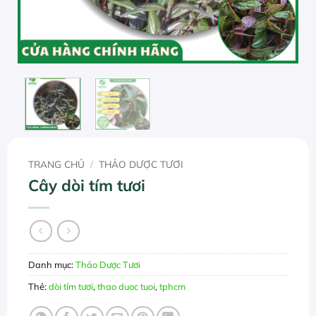
TRANG CHỦ
/
THẢO DƯỢC TƯƠI
Cây dòi tím tươi
Danh mục:
Thảo Dược Tươi
Thẻ:
dòi tím tươi
,
thao duoc tuoi
,
tphcm