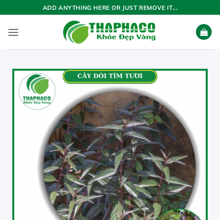
Bỏ
ADD ANYTHING HERE OR JUST REMOVE IT...
qua
nội
dung