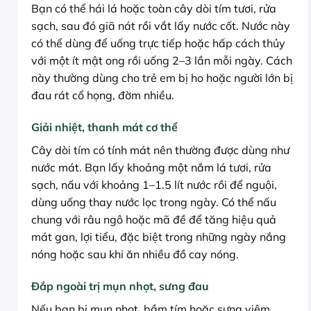
Bạn có thể hái lá hoặc toàn cây dòi tím tươi, rửa
sạch, sau đó giã nát rồi vắt lấy nước cốt. Nước này
có thể dùng để uống trực tiếp hoặc hấp cách thủy
với một ít mật ong rồi uống 2–3 lần mỗi ngày. Cách
này thường dùng cho trẻ em bị ho hoặc người lớn bị
đau rát cổ họng, đờm nhiều.
Giải nhiệt, thanh mát cơ thể
Cây dòi tím có tính mát nên thường được dùng như
nước mát. Bạn lấy khoảng một nắm lá tươi, rửa
sạch, nấu với khoảng 1–1.5 lít nước rồi để nguội,
dùng uống thay nước lọc trong ngày. Có thể nấu
chung với râu ngô hoặc mã đề để tăng hiệu quả
mát gan, lợi tiểu, đặc biệt trong những ngày nắng
nóng hoặc sau khi ăn nhiều đồ cay nóng.
Đắp ngoài trị mụn nhọt, sưng đau
Nếu bạn bị mụn nhọt, bầm tím hoặc sưng viêm