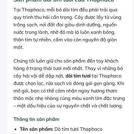
Tại Thaphaco, mỗi bó dòi tím đều phải trải qua
quy trình thu hái cẩn trọng. Cây được lấy từ vùng
trồng sạch, nơi đất đai giàu dinh dưỡng, nguồn
nước trong lành, nhờ đó mà lá luôn xanh bóng,
thân tím tự nhiên, cầm vào còn nguyên độ giòn
mát.
Chúng tôi luôn giữ cho sản phẩm đến tay khách
hàng ở trạng thái tươi mới nhất. Thay vì những bó
cây hái vội dễ dập nát,
dòi tím tươi
tại Thaphaco
được chọn lọc, rửa sạch và đóng gói gọn gàng. Khi
mở gói, bạn có thể cảm nhận ngay hương thơm
thảo mộc nhẹ nhàng cùng màu xanh tím đặc trưng
– một dấu hiệu của sự nguyên chất và chất lượng.
Thông tin sản phẩm
Tên sản phẩm:
Dò tím tươi Thaphaco