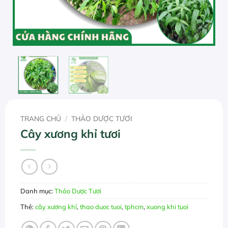
TRANG CHỦ
/
THẢO DƯỢC TƯƠI
Cây xương khỉ tươi
Danh mục:
Thảo Dược Tươi
Thẻ:
cây xương khỉ
,
thao duoc tuoi
,
tphcm
,
xuong khi tuoi