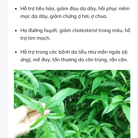
Hỗ trợ tiêu hóa, giảm đau dạ dày, hồi phục niêm
mạc dạ dày, giảm chứng ợ hơi, ợ chua.
Hạ đường huyết, giảm cholesterol trong máu, hỗ
trợ tim mạch.
Hỗ trợ trong các bệnh da liễu như mẩn ngứa (dị
ứng), mề đay, tổn thương do côn trùng, rắn cắn.