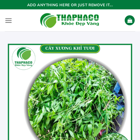
Bỏ
ADD ANYTHING HERE OR JUST REMOVE IT...
qua
nội
dung