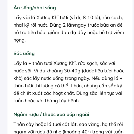
Ăn sống/nhai sống
Lấy vài lá Xương Khỉ tươi (ví dụ 8‑10 lá), rửa sạch,
nhai kỹ rồi nuốt. Dùng 2 lần/ngày trước bữa ăn để
hỗ trợ tiêu hóa, giảm đau dạ dày hoặc hỗ trợ viêm
họng.
Sắc uống
Lấy lá + thân tươi Xương Khỉ, rửa sạch, sắc với
nước sôi. Ví dụ khoảng 30‑40g (dược liệu tươi hoặc
khô) sắc lấy nước uống trong ngày. Nếu dùng lá +
thân tươi thì lượng có thể ít hơn, nhưng cần sắc kỹ
để chiết xuất các hoạt chất. Dùng sắc liên tục vài
tuần hoặc vài tháng tùy bệnh.
Ngâm rượu / thuốc xoa bóp ngoài
Thân cây hoặc lá tươi cắt lát, sao vàng, hạ thổ rồi
ngâm với rượu độ nhẹ (khoảng 40°) trong vài tuần