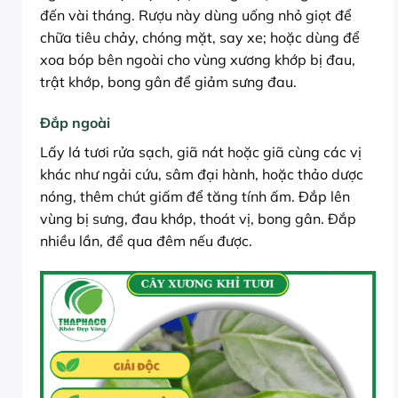
đến vài tháng. Rượu này dùng uống nhỏ giọt để
chữa tiêu chảy, chóng mặt, say xe; hoặc dùng để
xoa bóp bên ngoài cho vùng xương khớp bị đau,
trật khớp, bong gân để giảm sưng đau.
Đắp ngoài
Lấy lá tươi rửa sạch, giã nát hoặc giã cùng các vị
khác như ngải cứu, sâm đại hành, hoặc thảo dược
nóng, thêm chút giấm để tăng tính ấm. Đắp lên
vùng bị sưng, đau khớp, thoát vị, bong gân. Đắp
nhiều lần, để qua đêm nếu được.