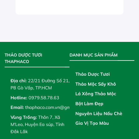
THẢO DƯỢC TƯƠI
DANH MỤC SẢN PHẨM
THAPHACO
Thảo Dược Tươi
Địa chỉ:
22/21 Đường Số 21,
Thảo Mộc Sấy Khô
P8 Gò Vấp, TP.HCM
Lá Xông Thảo Mộc
Hotline:
0979.58.78.63
Bột Làm Đẹp
Email:
thaphaco.com.vn@gmail.com
Nguyên Liệu Nấu Chè
Vùng Trồng:
Thôn 7, Xã
Gia Vị Tạo Màu
M'Leo, Huyện Ea súp, Tỉnh
Đắk Lắk