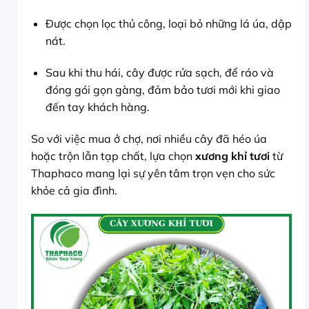
Được chọn lọc thủ công, loại bỏ những lá úa, dập
nát.
Sau khi thu hái, cây được rửa sạch, để ráo và
đóng gói gọn gàng, đảm bảo tươi mới khi giao
đến tay khách hàng.
So với việc mua ở chợ, nơi nhiều cây đã héo úa
hoặc trộn lẫn tạp chất, lựa chọn
xương khỉ tươi
từ
Thaphaco mang lại sự yên tâm trọn vẹn cho sức
khỏe cả gia đình.