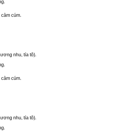
ng.
m cảm cúm.
ương nhu, tía tô).
ng.
m cảm cúm.
ương nhu, tía tô).
ng.