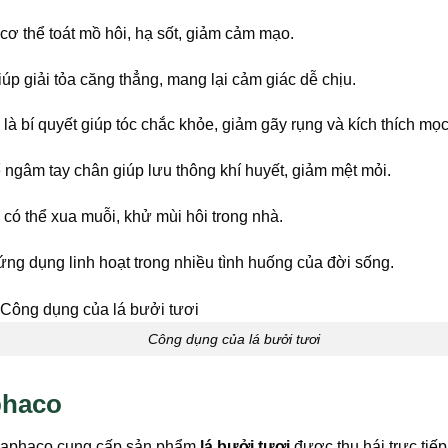
cơ thể toát mồ hôi, hạ sốt, giảm cảm mạo.
úp giải tỏa căng thẳng, mang lại cảm giác dễ chịu.
là bí quyết giúp tóc chắc khỏe, giảm gãy rụng và kích thích mọc
 ngâm tay chân giúp lưu thông khí huyết, giảm mệt mỏi.
 có thể xua muỗi, khử mùi hôi trong nhà.
 ứng dụng linh hoạt trong nhiều tình huống của đời sống.
Công dụng của lá bưởi tươi
phaco
Thaphaco cung cấp sản phẩm
lá bưởi tươi
được thu hái trực tiế