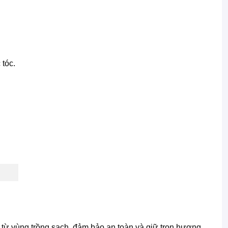
 tóc.
p từ vùng trồng sạch, đảm bảo an toàn và giữ trọn hương