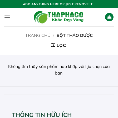
Bỏ
ADD ANYTHING HERE OR JUST REMOVE IT...
qua
nội
dung
TRANG CHỦ
/
BỘT THẢO DƯỢC
LỌC
Không tìm thấy sản phẩm nào khớp với lựa chọn của
bạn.
THÔNG TIN HỮU ÍCH