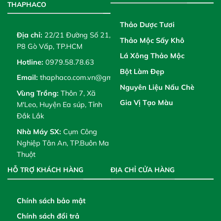
THAPHACO
Thảo Dược Tươi
Địa chỉ:
22/21 Đường Số 21,
Thảo Mộc Sấy Khô
P8 Gò Vấp, TP.HCM
Lá Xông Thảo Mộc
Hotline:
0979.58.78.63
Bột Làm Đẹp
Email:
thaphaco.com.vn@gmail.com
Nguyên Liệu Nấu Chè
Vùng Trồng:
Thôn 7, Xã
Gia Vị Tạo Màu
M'Leo, Huyện Ea súp, Tỉnh
Đắk Lắk
Nhà Máy SX:
Cụm Công
Nghiệp Tân An, TP.Buôn Ma
Thuột
HỖ TRỢ KHÁCH HÀNG
ĐỊA CHỈ CỬA HÀNG
Chính sách bảo mật
Chính sách đổi trả