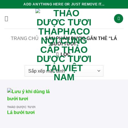
Bỏ
ADD ANYTHING HERE OR JUST REMOVE IT...
qua
nội
dung
TRANG CHỦ
/
SẢN PHẨM ĐƯỢC GẮN THẺ “LÁ
BƯỞI TƯƠI”
LỌC
THẢO DƯỢC TƯƠI
Lá bưởi tươi