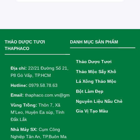
THẢO DƯỢC TƯƠI
DANH MỤC SẢN PHẨM
THAPHACO
Thảo Dược Tươi
Địa chỉ:
22/21 Đường Số 21,
Thảo Mộc Sấy Khô
P8 Gò Vấp, TP.HCM
Lá Xông Thảo Mộc
Hotline:
0979.58.78.63
Bột Làm Đẹp
Email:
thaphaco.com.vn@gmail.com
Nguyên Liệu Nấu Chè
Vùng Trồng:
Thôn 7, Xã
Gia Vị Tạo Màu
M'Leo, Huyện Ea súp, Tỉnh
Đắk Lắk
Nhà Máy SX:
Cụm Công
Nghiệp Tân An, TP.Buôn Ma