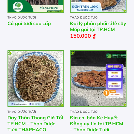
THẢO DƯỢC TƯƠI
THẢO DƯỢC TƯƠI
Củ gai tươi cao cấp
Đại lý phân phối sỉ lẻ cây
Móp gai tại TP.HCM
150.000
₫
THẢO DƯỢC TƯƠI
THẢO DƯỢC TƯƠI
Dây Thần Thông Giá Tốt
Địa chỉ bán Kê Huyết
TP.HCM – Thảo Dược
Đằng uy tín tại TP.HCM
Tươi THAPHACO
– Thảo Dược Tươi