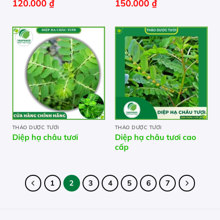
120.000
₫
150.000
₫
THẢO DƯỢC TƯƠI
THẢO DƯỢC TƯƠI
Diệp hạ châu tươi
Diệp hạ châu tươi cao
cấp
1
2
3
4
5
6
7