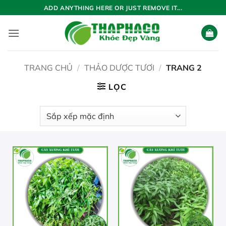
Bỏ
ADD ANYTHING HERE OR JUST REMOVE IT...
qua
nội
dung
TRANG CHỦ
/
THẢO DƯỢC TƯƠI
/
TRANG 2
LỌC