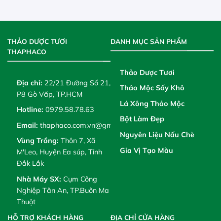
THẢO DƯỢC TƯƠI
DANH MỤC SẢN PHẨM
THAPHACO
Thảo Dược Tươi
Địa chỉ:
22/21 Đường Số 21,
Thảo Mộc Sấy Khô
P8 Gò Vấp, TP.HCM
Lá Xông Thảo Mộc
Hotline:
0979.58.78.63
Bột Làm Đẹp
Email:
thaphaco.com.vn@gmail.com
Nguyên Liệu Nấu Chè
Vùng Trồng:
Thôn 7, Xã
Gia Vị Tạo Màu
M'Leo, Huyện Ea súp, Tỉnh
Đắk Lắk
Nhà Máy SX:
Cụm Công
Nghiệp Tân An, TP.Buôn Ma
Thuột
HỖ TRỢ KHÁCH HÀNG
ĐỊA CHỈ CỬA HÀNG