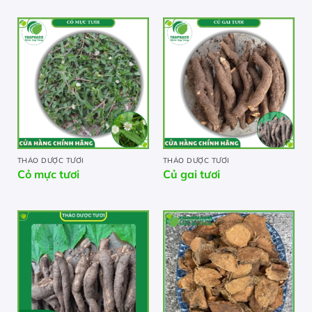
THẢO DƯỢC TƯƠI
THẢO DƯỢC TƯƠI
Cỏ mực tươi
Củ gai tươi