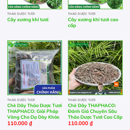
THẢO DƯỢC TƯƠI
THẢO DƯỢC TƯƠI
Cây xương khỉ tươi
Cây xương khỉ tươi cao
cấp
THẢO DƯỢC TƯƠI
THẢO DƯỢC TƯƠI
Chè Dây Thảo Dược Tươi
Chè Dây THAPHACO:
THAPHACO: Giải Pháp
Đánh Giá Chuyên Sâu
Vàng Cho Dạ Dày Khỏe
Thảo Dược Tươi Cao Cấp
110.000
₫
110.000
₫