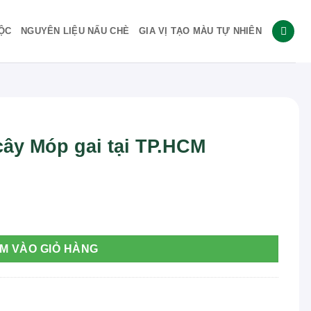
ỘC
NGUYÊN LIỆU NẤU CHÈ
GIA VỊ TẠO MÀU TỰ NHIÊN
 cây Móp gai tại TP.HCM
HCM số lượng
M VÀO GIỎ HÀNG