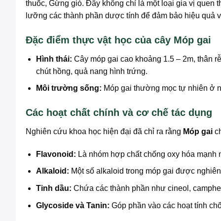
thuốc, Gừng gió. Đây không chỉ là một loại gia vị quen 
lưỡng các thành phần dược tính để đảm bảo hiệu quả v
Đặc điểm thực vật học của cây Móp gai
Hình thái:
Cây móp gai cao khoảng 1.5 – 2m, thân rễ
chút hồng, quả nang hình trứng.
Môi trường sống:
Móp gai thường mọc tự nhiên ở nh
Các hoạt chất chính và cơ chế tác dụng
Nghiên cứu khoa học hiện đại đã chỉ ra rằng
Móp gai
ch
Flavonoid:
Là nhóm hợp chất chống oxy hóa mạnh mẽ,
Alkaloid:
Một số alkaloid trong móp gai được nghiên
Tinh dầu:
Chứa các thành phần như cineol, camphene,
Glycoside và Tanin:
Góp phần vào các hoạt tính chốn