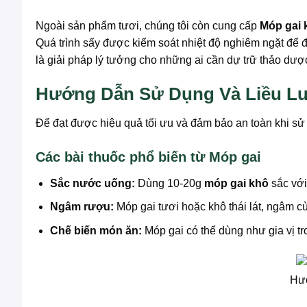
Ngoài sản phẩm tươi, chúng tôi còn cung cấp
Móp gai 
Quá trình sấy được kiểm soát nhiệt độ nghiêm ngặt để 
là giải pháp lý tưởng cho những ai cần dự trữ thảo dư
Hướng Dẫn Sử Dụng Và Liều L
Để đạt được hiệu quả tối ưu và đảm bảo an toàn khi s
Các bài thuốc phổ biến từ Móp gai
Sắc nước uống:
Dùng 10-20g
móp gai khô
sắc với
Ngâm rượu:
Móp gai tươi hoặc khô thái lát, ngâm c
Chế biến món ăn:
Móp gai có thể dùng như gia vị t
Hướ