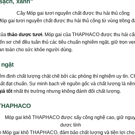
“sạch, xanh”
óp gai tươi nguyên chất được thu hái thủ công từ vùng trồng đ
 của
thảo dược tươi
. Móp gai của THAPHACO được thu hái cẩn
đến sơ chế đều tuân thủ các tiêu chuẩn nghiêm ngặt, giữ trọn v
 an toàn cho sức khỏe người dùng.
 ngặt
m định chất lượng chặt chẽ bởi các phòng thí nghiệm uy tín. 
hất đạt chuẩn. Sự minh bạch về nguồn gốc và chất lượng là nền
giá tốt
nhất thị trường nhưng không đánh đổi chất lượng.
ô THAPHACO
 Móp gai khô THAPHACO, đảm bảo chất lượng và tiện lợi cho