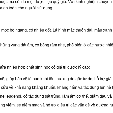
thuộc mà còn là một dược liệu quý giá. Với kinh nghiệm chuyên s
à an toàn cho người sử dụng.
 mọc bò ngang, có nhiều đốt. Lá hình mác thuôn dài, màu xan
ững vùng đất ẩm, có bóng râm nhẹ, phổ biến ở các nước nhiệt
ứa nhiều hợp chất sinh học có giá trị dược lý cao:
 giúp bảo vệ tế bào khỏi tổn thương do gốc tự do, hỗ trợ gi
 cứu về khả năng kháng khuẩn, kháng nấm và tác dụng lên hệ t
 eugenol, có tác dụng sát trùng, làm ấm cơ thể, giảm đau và h
g viêm, se niêm mạc và hỗ trợ điều trị các vấn đề về đường ru