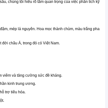
âu, chúng tôi hiểu rõ tầm quan trọng của việc phân tích kỹ
h đậm, mép lá nguyên. Hoa mọc thành chùm, màu trắng pha
 đới châu Á, trong đó có Việt Nam.
ảm viêm và tăng cường sức đề kháng.
hần kinh trung ương.
ỗ trợ tiêu hóa.
ột.