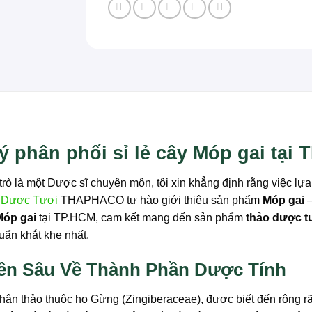
lý phân phối sỉ lẻ cây Móp gai tại
rò là một Dược sĩ chuyên môn, tôi xin khẳng định rằng việc lự
 Dược Tươi
THAPHACO tự hào giới thiệu sản phẩm
Móp gai
–
Móp gai
tại TP.HCM, cam kết mang đến sản phẩm
thảo dược t
huẩn khắt khe nhất.
yên Sâu Về Thành Phần Dược Tính
y thân thảo thuộc họ Gừng (Zingiberaceae), được biết đến rộng r