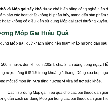
khô
và
Móp gai sấy khô
được chế biến bằng công nghệ hiện đại,
đảm bảo các hoạt chất không bị phân hủy, mang đến sản phẩm ch
ợc hoặc không có điều kiện sử dụng Móp gai tươi thường xuyên.
ượng Móp Gai Hiệu Quả
ử dụng
Móp gai
, quý khách hàng nên tham khảo hướng dẫn sau
 500ml nước đến khi còn 200ml, chia 2 lần uống trong ngày. Hỗ
ùng rượu trắng tỉ lệ 1:5 trong khoảng 1 tháng. Dùng xoa bóp n
rong một số món ăn, vừa tăng hương vị vừa bổ trợ sức khỏe.
ng dẫn cách sử dụng Móp gai trong các bài thuốc dân gian hi