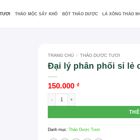
TƯƠI
THẢO MỘC SẤY KHÔ
BỘT THẢO DƯỢC
LÁ XÔNG THẢO M
TRANG CHỦ
/
THẢO DƯỢC TƯƠI
Đại lý phân phối sỉ lẻ
150.000
₫
Đại lý phân phối sỉ lẻ cây Móp gai tại TP.
THÊ
Danh mục:
Thảo Dược Tươi