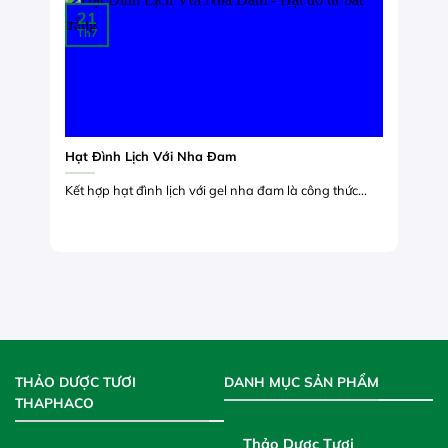
21
Th7
Hạt Đình Lịch Với Nha Đam
Kết hợp hạt đình lịch với gel nha đam là công thức...
THẢO DƯỢC TƯƠI
DANH MỤC SẢN PHẨM
THAPHACO
Thảo Dược Tươi