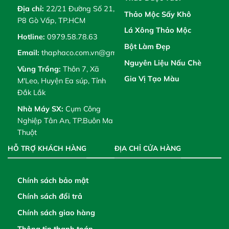
Địa chỉ:
22/21 Đường Số 21,
Thảo Mộc Sấy Khô
P8 Gò Vấp, TP.HCM
Lá Xông Thảo Mộc
Hotline:
0979.58.78.63
Bột Làm Đẹp
Email:
thaphaco.com.vn@gmail.com
Nguyên Liệu Nấu Chè
Vùng Trồng:
Thôn 7, Xã
Gia Vị Tạo Màu
M'Leo, Huyện Ea súp, Tỉnh
Đắk Lắk
Nhà Máy SX:
Cụm Công
Nghiệp Tân An, TP.Buôn Ma
Thuột
HỖ TRỢ KHÁCH HÀNG
ĐỊA CHỈ CỬA HÀNG
Chính sách bảo mật
Chính sách đổi trả
Chính sách giao hàng
Thông tin thanh toán