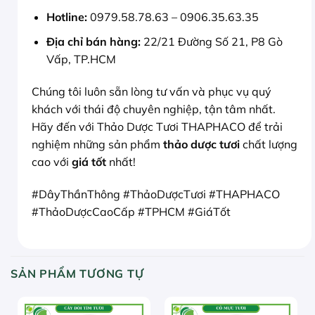
Hotline:
0979.58.78.63 – 0906.35.63.35
Địa chỉ bán hàng:
22/21 Đường Số 21, P8 Gò
Vấp, TP.HCM
Chúng tôi luôn sẵn lòng tư vấn và phục vụ quý
khách với thái độ chuyên nghiệp, tận tâm nhất.
Hãy đến với Thảo Dược Tươi THAPHACO để trải
nghiệm những sản phẩm
thảo dược tươi
chất lượng
cao với
giá tốt
nhất!
#DâyThầnThông #ThảoDượcTươi #THAPHACO
#ThảoDượcCaoCấp #TPHCM #GiáTốt
SẢN PHẨM TƯƠNG TỰ