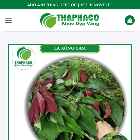
Bỏ
ADD ANYTHING HERE OR JUST REMOVE IT...
qua
nội
dung