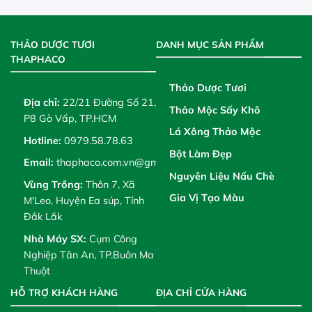
THẢO DƯỢC TƯƠI
DANH MỤC SẢN PHẨM
THAPHACO
Thảo Dược Tươi
Địa chỉ:
22/21 Đường Số 21,
Thảo Mộc Sấy Khô
P8 Gò Vấp, TP.HCM
Lá Xông Thảo Mộc
Hotline:
0979.58.78.63
Bột Làm Đẹp
Email:
thaphaco.com.vn@gmail.com
Nguyên Liệu Nấu Chè
Vùng Trồng:
Thôn 7, Xã
Gia Vị Tạo Màu
M'Leo, Huyện Ea súp, Tỉnh
Đắk Lắk
Nhà Máy SX:
Cụm Công
Nghiệp Tân An, TP.Buôn Ma
Thuột
HỖ TRỢ KHÁCH HÀNG
ĐỊA CHỈ CỬA HÀNG