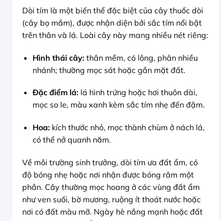
Dòi tím là một biến thể đặc biệt của cây thuốc dòi
(cây bọ mắm), được nhận diện bởi sắc tím nổi bật
trên thân và lá. Loài cây này mang nhiều nét riêng:
Hình thái cây:
thân mềm, có lông, phân nhiều
nhánh; thường mọc sát hoặc gần mặt đất.
Đặc điểm lá:
lá hình trứng hoặc hơi thuôn dài,
mọc so le, màu xanh kèm sắc tím nhẹ đến đậm.
Hoa:
kích thước nhỏ, mọc thành chùm ở nách lá,
có thể nở quanh năm.
Về môi trường sinh trưởng, dòi tím ưa đất ẩm, có
độ bóng nhẹ hoặc nơi nhận được bóng râm một
phần. Cây thường mọc hoang ở các vùng đất ẩm
như ven suối, bờ mương, ruộng ít thoát nước hoặc
nơi có đất màu mỡ. Ngày hè nắng mạnh hoặc đất