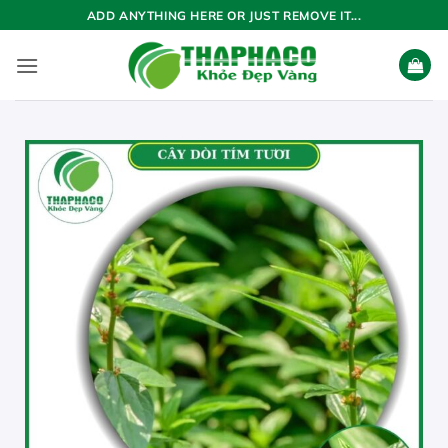
Bỏ
ADD ANYTHING HERE OR JUST REMOVE IT...
qua
nội
dung