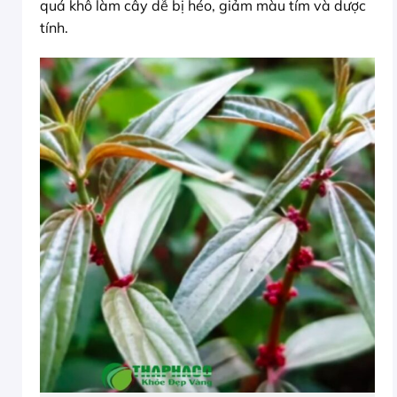
quá khô làm cây dễ bị héo, giảm màu tím và dược
tính.