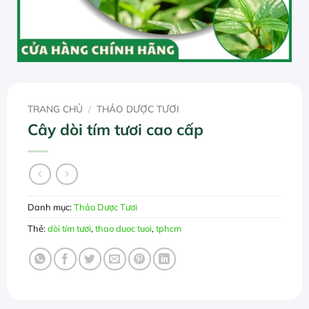
TRANG CHỦ
/
THẢO DƯỢC TƯƠI
Cây dòi tím tươi cao cấp
Danh mục:
Thảo Dược Tươi
Thẻ:
dòi tím tươi
,
thao duoc tuoi
,
tphcm