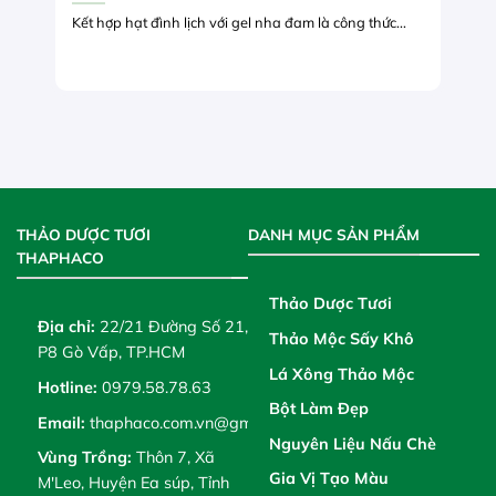
Kết hợp hạt đình lịch với gel nha đam là công thức...
THẢO DƯỢC TƯƠI
DANH MỤC SẢN PHẨM
THAPHACO
Thảo Dược Tươi
Địa chỉ:
22/21 Đường Số 21,
Thảo Mộc Sấy Khô
P8 Gò Vấp, TP.HCM
Lá Xông Thảo Mộc
Hotline:
0979.58.78.63
Bột Làm Đẹp
Email:
thaphaco.com.vn@gmail.com
Nguyên Liệu Nấu Chè
Vùng Trồng:
Thôn 7, Xã
Gia Vị Tạo Màu
M'Leo, Huyện Ea súp, Tỉnh