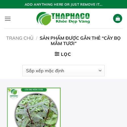
Bỏ
ADD ANYTHING HERE OR JUST REMOVE IT...
qua
nội
dung
TRANG CHỦ
/
SẢN PHẨM ĐƯỢC GẮN THẺ “CÂY BỌ
MẮM TƯƠI”
LỌC