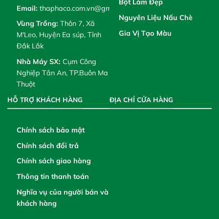
Bột Làm Đẹp
Email:
thaphaco.com.vn@gmail.com
Nguyên Liệu Nấu Chè
Vùng Trồng:
Thôn 7, Xã
Gia Vị Tạo Màu
M'Leo, Huyện Ea súp, Tỉnh
Đắk Lắk
Nhà Máy SX:
Cụm Công
Nghiệp Tân An, TP.Buôn Ma
Thuột
HỖ TRỢ KHÁCH HÀNG
ĐỊA CHỈ CỬA HÀNG
Chính sách bảo mật
Chính sách đổi trả
Chính sách giao hàng
Thông tin thanh toán
Nghĩa vụ của người bán và
khách hàng