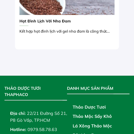
Hạt Đình Lịch Với Nha Đam
Kết hợp hạt đình lịch với gel nha đam là công thức...
THẢO DƯỢC TƯƠI
DANH MỤC SẢN PHẨM
THAPHACO
Thảo Dược Tươi
Địa chỉ:
22/21 Đường Số 21,
Thảo Mộc Sấy Khô
P8 Gò Vấp, TP.HCM
Lá Xông Thảo Mộc
Hotline:
0979.58.78.63