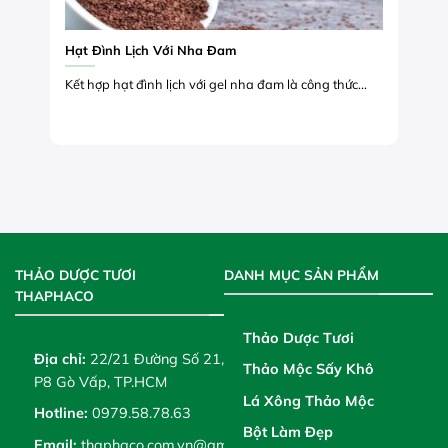
Hạt Đình Lịch Với Nha Đam
Kết hợp hạt đình lịch với gel nha đam là công thức...
THẢO DƯỢC TƯƠI
DANH MỤC SẢN PHẨM
THAPHACO
Thảo Dược Tươi
Địa chỉ:
22/21 Đường Số 21,
Thảo Mộc Sấy Khô
P8 Gò Vấp, TP.HCM
Lá Xông Thảo Mộc
Hotline:
0979.58.78.63
Bột Làm Đẹp
Email:
thaphaco.com.vn@gmail.com