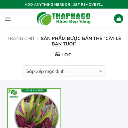
Bỏ
ADD ANYTHING HERE OR JUST REMOVE IT...
qua
nội
dung
TRANG CHỦ
/
SẢN PHẨM ĐƯỢC GẮN THẺ “CÂY LẺ
BẠN TƯƠI”
LỌC