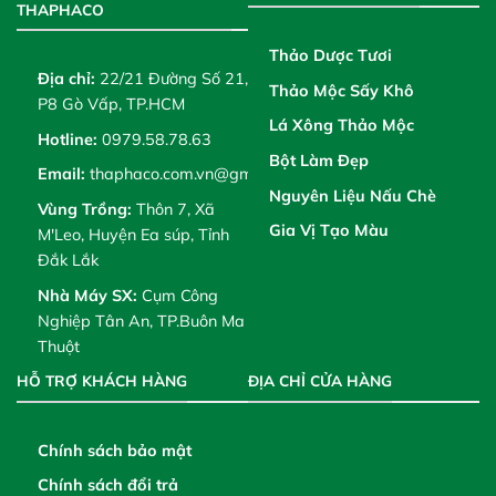
THAPHACO
Thảo Dược Tươi
Địa chỉ:
22/21 Đường Số 21,
Thảo Mộc Sấy Khô
P8 Gò Vấp, TP.HCM
Lá Xông Thảo Mộc
Hotline:
0979.58.78.63
Bột Làm Đẹp
Email:
thaphaco.com.vn@gmail.com
Nguyên Liệu Nấu Chè
Vùng Trồng:
Thôn 7, Xã
Gia Vị Tạo Màu
M'Leo, Huyện Ea súp, Tỉnh
Đắk Lắk
Nhà Máy SX:
Cụm Công
Nghiệp Tân An, TP.Buôn Ma
Thuột
HỖ TRỢ KHÁCH HÀNG
ĐỊA CHỈ CỬA HÀNG
Chính sách bảo mật
Chính sách đổi trả