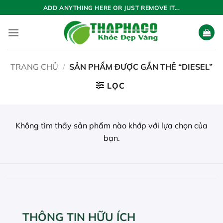
Bỏ
ADD ANYTHING HERE OR JUST REMOVE IT...
qua
nội
dung
TRANG CHỦ
/
SẢN PHẨM ĐƯỢC GẮN THẺ “DIESEL”
LỌC
Không tìm thấy sản phẩm nào khớp với lựa chọn của
bạn.
THÔNG TIN HỮU ÍCH