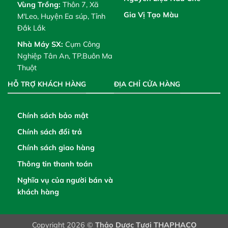
Vùng Trồng:
Thôn 7, Xã
Gia Vị Tạo Màu
M'Leo, Huyện Ea súp, Tỉnh
Đắk Lắk
Nhà Máy SX:
Cụm Công
Nghiệp Tân An, TP.Buôn Ma
Thuột
HỖ TRỢ KHÁCH HÀNG
ĐỊA CHỈ CỬA HÀNG
Chính sách bảo mật
Chính sách đổi trả
Chính sách giao hàng
Thông tin thanh toán
Nghĩa vụ của người bán và
khách hàng
Copyright 2026 ©
Thảo Dược Tươi THAPHACO