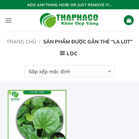
Bỏ
ADD ANYTHING HERE OR JUST REMOVE IT...
qua
nội
dung
TRANG CHỦ
/
SẢN PHẨM ĐƯỢC GẮN THẺ “LA LOT”
LỌC