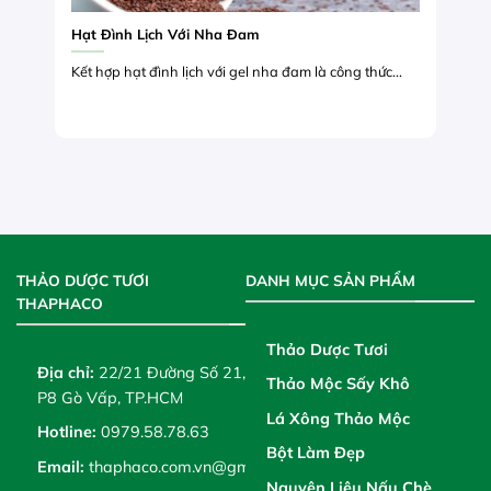
Hạt Đình Lịch Với Nha Đam
Kết hợp hạt đình lịch với gel nha đam là công thức...
THẢO DƯỢC TƯƠI
DANH MỤC SẢN PHẨM
THAPHACO
Thảo Dược Tươi
Địa chỉ:
22/21 Đường Số 21,
Thảo Mộc Sấy Khô
P8 Gò Vấp, TP.HCM
Lá Xông Thảo Mộc
Hotline:
0979.58.78.63
Bột Làm Đẹp
Email:
thaphaco.com.vn@gmail.com
Nguyên Liệu Nấu Chè