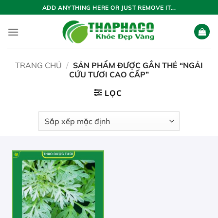
Bỏ
ADD ANYTHING HERE OR JUST REMOVE IT...
qua
nội
dung
TRANG CHỦ
/
SẢN PHẨM ĐƯỢC GẮN THẺ “NGẢI
CỨU TƯƠI CAO CẤP”
LỌC