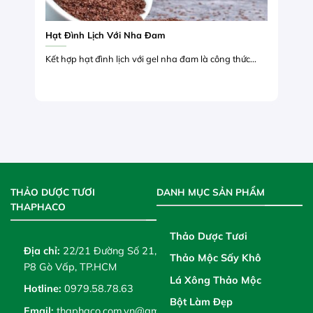
Hạt Đình Lịch Với Nha Đam
Kết hợp hạt đình lịch với gel nha đam là công thức...
THẢO DƯỢC TƯƠI
DANH MỤC SẢN PHẨM
THAPHACO
Thảo Dược Tươi
Địa chỉ:
22/21 Đường Số 21,
Thảo Mộc Sấy Khô
P8 Gò Vấp, TP.HCM
Lá Xông Thảo Mộc
Hotline:
0979.58.78.63
Bột Làm Đẹp
Email:
thaphaco.com.vn@gmail.com