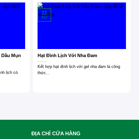
21
Th7
a Dầu Mụn
Hạt Đình Lịch Với Nha Đam
Kết hợp hạt đình lịch với gel nha đam là công
nh lịch có
thức...
ĐỊA CHỈ CỬA HÀNG