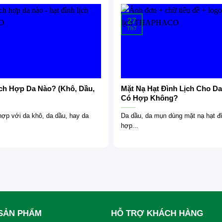
27
Th7
ịch Hợp Da Nào? (Khô, Dầu,
Mặt Nạ Hạt Đình Lịch Cho D
Có Hợp Không?
 hợp với da khô, da dầu, hay da
Da dầu, da mụn dùng mặt nạ hạt đì
hợp...
SẢN PHẨM
HỖ TRỢ KHÁCH HÀNG