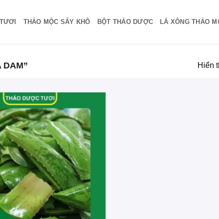
TƯƠI
THẢO MỘC SẤY KHÔ
BỘT THẢO DƯỢC
LÁ XÔNG THẢO M
 DAM”
Hiển t