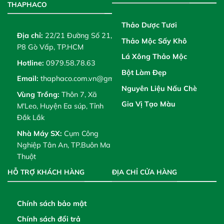
THAPHACO
Thảo Dược Tươi
Địa chỉ:
22/21 Đường Số 21,
Thảo Mộc Sấy Khô
P8 Gò Vấp, TP.HCM
Lá Xông Thảo Mộc
Hotline:
0979.58.78.63
Bột Làm Đẹp
Email:
thaphaco.com.vn@gmail.com
Nguyên Liệu Nấu Chè
Vùng Trồng:
Thôn 7, Xã
Gia Vị Tạo Màu
M'Leo, Huyện Ea súp, Tỉnh
Đắk Lắk
Nhà Máy SX:
Cụm Công
Nghiệp Tân An, TP.Buôn Ma
Thuột
HỖ TRỢ KHÁCH HÀNG
ĐỊA CHỈ CỬA HÀNG
Chính sách bảo mật
Chính sách đổi trả