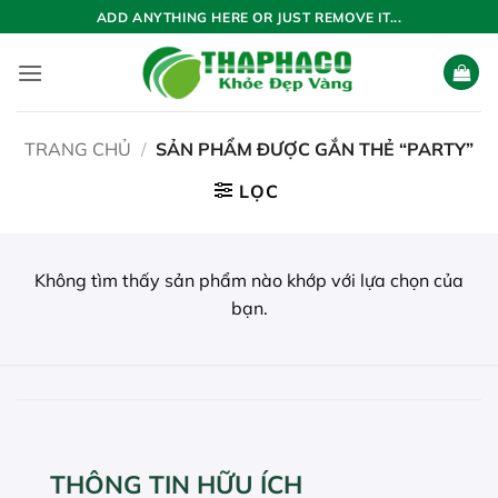
Bỏ
ADD ANYTHING HERE OR JUST REMOVE IT...
qua
nội
dung
TRANG CHỦ
/
SẢN PHẨM ĐƯỢC GẮN THẺ “PARTY”
LỌC
Không tìm thấy sản phẩm nào khớp với lựa chọn của
bạn.
THÔNG TIN HỮU ÍCH