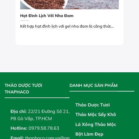
Hạt Đình Lịch Với Nha Đam
Kết hợp hạt đình lịch với gel nha đam là công thức...
THẢO DƯỢC TƯƠI
DANH MỤC SẢN PHẨM
THAPHACO
Thảo Dược Tươi
Địa chỉ:
22/21 Đường Số 21,
Thảo Mộc Sấy Khô
P8 Gò Vấp, TP.HCM
Lá Xông Thảo Mộc
Hotline:
0979.58.78.63
Bột Làm Đẹp
Email:
thaphaco.com.vn@gmail.com