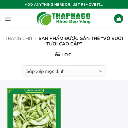
Bỏ
ADD ANYTHING HERE OR JUST REMOVE IT...
qua
nội
dung
TRANG CHỦ
/
SẢN PHẨM ĐƯỢC GẮN THẺ “VỎ BƯỞI
TƯƠI CAO CẤP”
LỌC