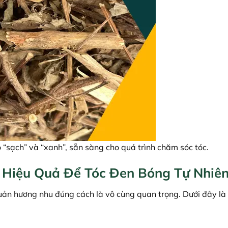
sạch” và “xanh”, sẵn sàng cho quá trình chăm sóc tóc.
Hiệu Quả Để Tóc Đen Bóng Tự Nhiê
quản hương nhu đúng cách là vô cùng quan trọng. Dưới đây là