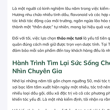
Là một người có kinh nghiệm lâu năm trong việc kiểm 
Hương nhu chứa nhiều tinh dầu, flavonoid và các hợp
tóc khỏi tác động của môi trường, ngăn ngừa lão hóa 
thành một “thần dược” tự nhiên, mang lại hiệu quả vư
Đối với tôi, việc lựa chọn
thảo mộc tươi
là yếu tố tiên
quản đúng cách mới giữ được trọn vẹn dược tính. Tại
đảm bảo mỗi sản phẩm đến tay khách hàng đều là nhữn
Hành Trình Tìm Lại Sức Sống Ch
Nhìn Chuyên Gia
Nhớ lại những năm tôi gần chạm ngưỡng 50, mái tóc từ
sợi bạc lấm tấm xuất hiện ngày một nhiều, tóc trở nên
nhiều loại dầu gội, dầu xả đặc trị và cả các phương p
khiến tóc yếu đi. Là một nhà kiểm định, tôi nhận ra rằ