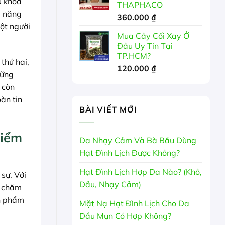
u khoa
THAPHACO
ả năng
360.000
₫
một người
Mua Cây Cối Xay Ở
Đâu Uy Tín Tại
TP.HCM?
thứ hai,
120.000
₫
hững
 còn
àn tin
BÀI VIẾT MỚI
Kiểm
Da Nhạy Cảm Và Bà Bầu Dùng
Hạt Đình Lịch Được Không?
Hạt Đình Lịch Hợp Da Nào? (Khô,
sự. Với
Dầu, Nhạy Cảm)
, chăm
ản phẩm
Mặt Nạ Hạt Đình Lịch Cho Da
Dầu Mụn Có Hợp Không?