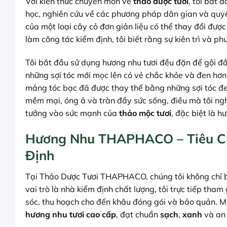
Với kiến thức chuyên môn về
thảo dược tươi
, tôi bắt 
học, nghiên cứu về các phương pháp dân gian và quyết
của một loại cây cỏ đơn giản liệu có thể thay đổi đượ
làm công tác kiểm định, tôi biết rằng sự kiên trì và 
Tôi bắt đầu sử dụng hương nhu tươi đều đặn để gội đầu
những sợi tóc mới mọc lên có vẻ chắc khỏe và đen hơn
mảng tóc bạc đã được thay thế bằng những sợi tóc đen
mềm mại, óng ả và tràn đầy sức sống, điều mà tôi nghĩ
tưởng vào sức mạnh của
thảo mộc tươi
, đặc biệt là h
Hương Nhu THAPHACO – Tiêu C
Định
Tại Thảo Dược Tươi THAPHACO, chúng tôi không chỉ bá
vai trò là nhà kiểm định chất lượng, tôi trực tiếp tham
sóc, thu hoạch cho đến khâu đóng gói và bảo quản. 
hương nhu tươi cao cấp
, đạt chuẩn
sạch
,
xanh
và an 