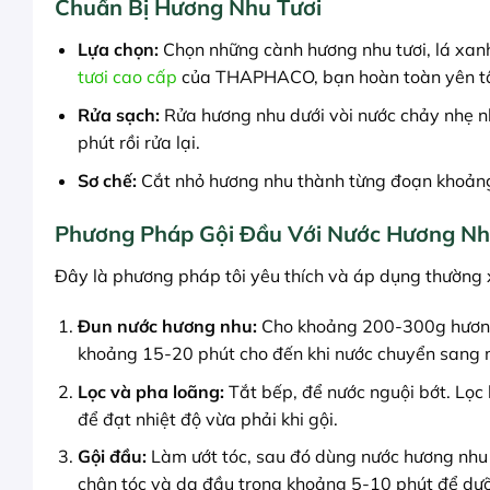
Chuẩn Bị Hương Nhu Tươi
Lựa chọn:
Chọn những cành hương nhu tươi, lá xan
tươi cao cấp
của THAPHACO, bạn hoàn toàn yên tâ
Rửa sạch:
Rửa hương nhu dưới vòi nước chảy nhẹ n
phút rồi rửa lại.
Sơ chế:
Cắt nhỏ hương nhu thành từng đoạn khoảng
Phương Pháp Gội Đầu Với Nước Hương N
Đây là phương pháp tôi yêu thích và áp dụng thường 
Đun nước hương nhu:
Cho khoảng 200-300g hương n
khoảng 15-20 phút cho đến khi nước chuyển sang 
Lọc và pha loãng:
Tắt bếp, để nước nguội bớt. Lọc
để đạt nhiệt độ vừa phải khi gội.
Gội đầu:
Làm ướt tóc, sau đó dùng nước hương nh
chân tóc và da đầu trong khoảng 5-10 phút để dư