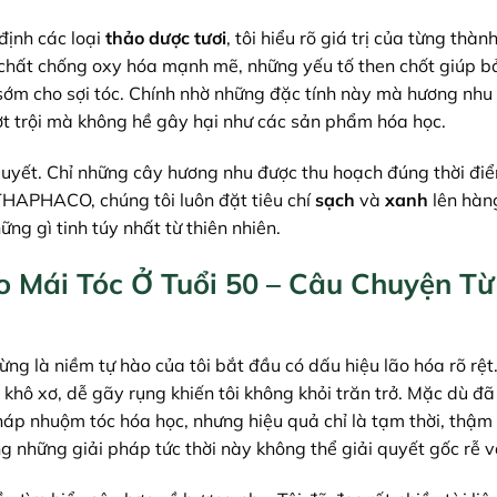
định các loại
thảo dược tươi
, tôi hiểu rõ giá trị của từng thàn
 chất chống oxy hóa mạnh mẽ, những yếu tố then chốt giúp b
sớm cho sợi tóc. Chính nhờ những đặc tính này mà hương nhu 
ợt trội mà không hề gây hại như các sản phẩm hóa học.
 quyết. Chỉ những cây hương nhu được thu hoạch đúng thời đi
 THAPHACO, chúng tôi luôn đặt tiêu chí
sạch
và
xanh
lên hàn
g gì tinh túy nhất từ thiên nhiên.
o Mái Tóc Ở Tuổi 50 – Câu Chuyện Từ
ng là niềm tự hào của tôi bắt đầu có dấu hiệu lão hóa rõ rệ
 khô xơ, dễ gãy rụng khiến tôi không khỏi trăn trở. Mặc dù đã
háp nhuộm tóc hóa học, nhưng hiệu quả chỉ là tạm thời, thậm 
ng những giải pháp tức thời này không thể giải quyết gốc rễ v