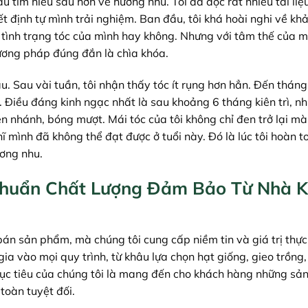
đầu tìm hiểu sâu hơn về hương nhu. Tôi đã đọc rất nhiều tài liệ
 định tự mình trải nghiệm. Ban đầu, tôi khá hoài nghi về kh
c tình trạng tóc của mình hay không. Nhưng với tâm thế của 
phương pháp đúng đắn là chìa khóa.
. Sau vài tuần, tôi nhận thấy tóc ít rụng hơn hẳn. Đến tháng 
. Điều đáng kinh ngạc nhất là sau khoảng 6 tháng kiên trì, n
 nhánh, bóng mượt. Mái tóc của tôi không chỉ đen trở lại mà
 mình đã không thể đạt được ở tuổi này. Đó là lúc tôi hoàn to
ương nhu.
huẩn Chất Lượng Đảm Bảo Từ Nhà 
n sản phẩm, mà chúng tôi cung cấp niềm tin và giá trị thực 
 gia vào mọi quy trình, từ khâu lựa chọn hạt giống, gieo trồng
Mục tiêu của chúng tôi là mang đến cho khách hàng những s
toàn tuyệt đối.