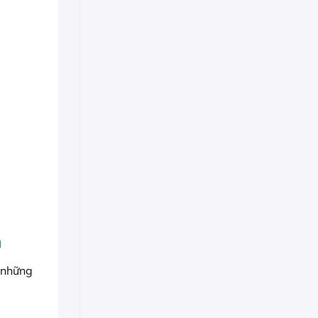
n
 những