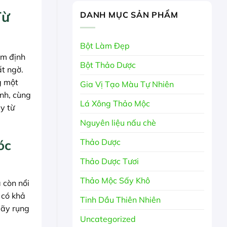
Từ
DANH MỤC SẢN PHẨM
Bột Làm Đẹp
ểm định
Bột Thảo Dược
t ngờ.
g một
Gia Vị Tạo Màu Tự Nhiên
ình, cùng
Lá Xông Thảo Mộc
y từ
Nguyên liệu nấu chè
Thảo Dược
óc
Thảo Dược Tươi
Thảo Mộc Sấy Khô
 còn nổi
 có khả
Tinh Dầu Thiên Nhiên
gãy rụng
Uncategorized