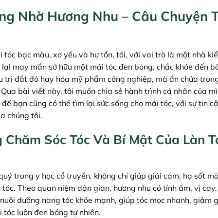
óng Nhờ Hương Nhu – Câu Chuyện 
 tóc bạc màu, xơ yếu và hư tổn, tôi, với vai trò là một nhà ki
lại may mắn sở hữu một mái tóc đen bóng, chắc khỏe đến bấ
u trị đắt đỏ hay hóa mỹ phẩm công nghiệp, mà ẩn chứa tron
 Qua bài viết này, tôi muốn chia sẻ hành trình cá nhân của m
 bạn cũng có thể tìm lại sức sống cho mái tóc, với sự tin cậ
a chúng tôi.
g Chăm Sóc Tóc Và Bí Mật Của Làn T
uý trong y học cổ truyền, không chỉ giúp giải cảm, hạ sốt mà
 tóc. Theo quan niệm dân gian, hương nhu có tính ấm, vị cay,
đó nuôi dưỡng nang tóc khỏe mạnh, giúp tóc mọc nhanh, giảm 
i tóc luôn đen bóng tự nhiên.