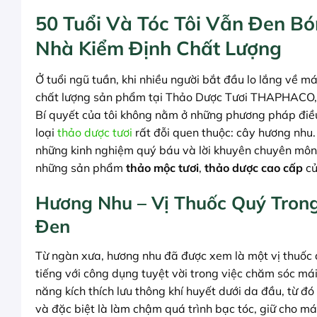
50 Tuổi Và Tóc Tôi Vẫn Đen B
Nhà Kiểm Định Chất Lượng
Ở tuổi ngũ tuần, khi nhiều người bắt đầu lo lắng về mái
chất lượng sản phẩm tại Thảo Dược Tươi THAPHACO, 
Bí quyết của tôi không nằm ở những phương pháp điề
loại
thảo dược tươi
rất đỗi quen thuộc: cây hương nhu.
những kinh nghiệm quý báu và lời khuyên chuyên môn để
những sản phẩm
thảo mộc tươi
,
thảo dược cao cấp
củ
Hương Nhu – Vị Thuốc Quý Tron
Đen
Từ ngàn xưa, hương nhu đã được xem là một vị thuốc q
tiếng với công dụng tuyệt vời trong việc chăm sóc mái
năng kích thích lưu thông khí huyết dưới da đầu, từ 
và đặc biệt là làm chậm quá trình bạc tóc, giữ cho má