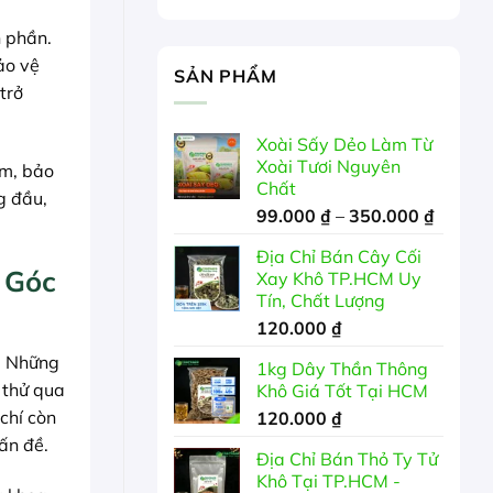
h phần.
ảo vệ
SẢN PHẨM
trở
Xoài Sấy Dẻo Làm Từ
Xoài Tươi Nguyên
ểm, bảo
Chất
g đầu,
Khoản
99.000
₫
–
350.000
₫
giá:
Địa Chỉ Bán Cây Cối
từ
 Góc
Xay Khô TP.HCM Uy
99.000
Tín, Chất Lượng
đến
120.000
₫
350.00
t. Những
1kg Dây Thần Thông
 thử qua
Khô Giá Tốt Tại HCM
chí còn
120.000
₫
ấn đề.
Địa Chỉ Bán Thỏ Ty Tử
Khô Tại TP.HCM -