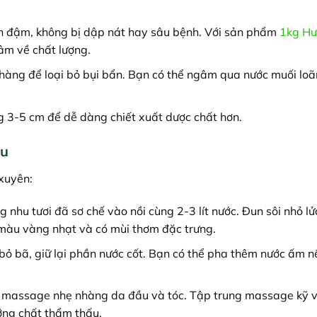
h đậm, không bị dập nát hay sâu bệnh. Với sản phẩm
1kg Hư
m về chất lượng.
hàng để loại bỏ bụi bẩn. Bạn có thể ngâm qua nước muối lo
 3-5 cm để dễ dàng chiết xuất dược chất hơn.
hu
xuyên:
hu tươi đã sơ chế vào nồi cùng 2-3 lít nước. Đun sôi nhỏ lử
màu vàng nhạt và có mùi thơm đặc trưng.
 bỏ bã, giữ lại phần nước cốt. Bạn có thể pha thêm nước ấm 
u massage nhẹ nhàng da đầu và tóc. Tập trung massage kỹ 
ỡng chất thẩm thấu.