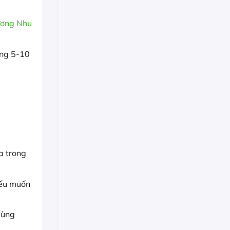
ơng Nhu
ãng 5-10
a trong
nếu muốn
vùng