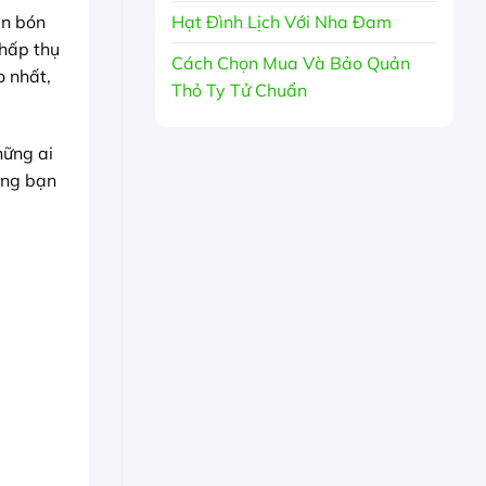
Hạt Đình Lịch Với Nha Đam
ân bón
 hấp thụ
Cách Chọn Mua Và Bảo Quản
o nhất,
Thỏ Ty Tử Chuẩn
ững ai
ằng bạn