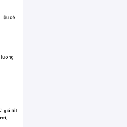
 liệu dễ
a lượng
và
giá tốt
ươi
,