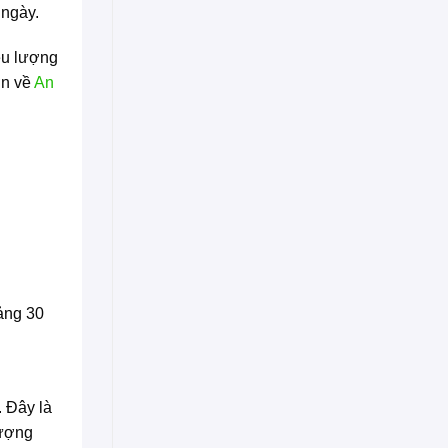
 ngày.
ều lượng
ơn về
An
ảng 30
. Đây là
lượng