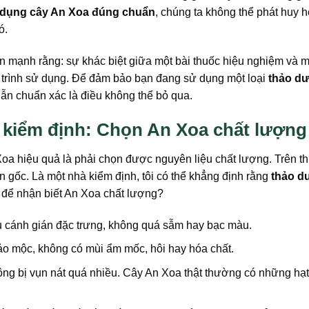
 dụng cây An Xoa đúng chuẩn
, chúng ta không thể phát huy h
ó.
n mạnh rằng: sự khác biệt giữa một bài thuốc hiệu nghiệm và 
á trình sử dụng. Để đảm bảo bạn đang sử dụng một loại
thảo d
 dẫn chuẩn xác là điều không thể bỏ qua.
kiểm định: Chọn An Xoa chất lượng
oa hiệu quả là phải chọn được nguyên liệu chất lượng. Trên th
 gốc. Là một nhà kiểm định, tôi có thể khẳng định rằng
thảo d
 để nhận biết An Xoa chất lượng?
 cánh gián đặc trưng, không quá sẫm hay bạc màu.
ảo mộc, không có mùi ẩm mốc, hôi hay hóa chất.
ông bị vụn nát quá nhiều. Cây An Xoa thật thường có những hạt