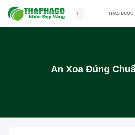
Bỏ
qua
Tìm
THẢO DƯỢC 
kiếm:
nội
dung
An Xoa Đúng Chuẩ