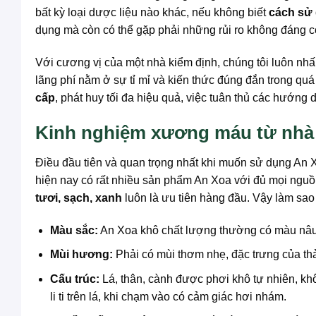
bất kỳ loại dược liệu nào khác, nếu không biết
cách sử
dụng mà còn có thể gặp phải những rủi ro không đáng c
Với cương vị của một nhà kiểm định, chúng tôi luôn nhấ
lãng phí nằm ở sự tỉ mỉ và kiến thức đúng đắn trong qu
cấp
, phát huy tối đa hiệu quả, việc tuân thủ các hướng
Kinh nghiệm xương máu từ nhà 
Điều đầu tiên và quan trọng nhất khi muốn sử dụng An X
hiện nay có rất nhiều sản phẩm An Xoa với đủ mọi nguồn
tươi, sạch, xanh
luôn là ưu tiên hàng đầu. Vậy làm sao
Màu sắc:
An Xoa khô chất lượng thường có màu nâu
Mùi hương:
Phải có mùi thơm nhẹ, đặc trưng của th
Cấu trúc:
Lá, thân, cành được phơi khô tự nhiên, kh
li ti trên lá, khi chạm vào có cảm giác hơi nhám.