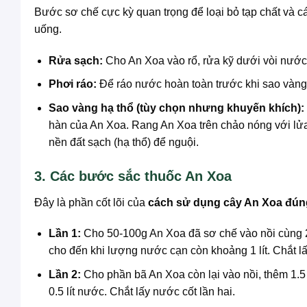
Bước sơ chế cực kỳ quan trọng để loại bỏ tạp chất và cá
uống.
Rửa sạch:
Cho An Xoa vào rổ, rửa kỹ dưới vòi nước 
Phơi ráo:
Để ráo nước hoàn toàn trước khi sao vàng
Sao vàng hạ thổ (tùy chọn nhưng khuyến khích):
hàn của An Xoa. Rang An Xoa trên chảo nóng với lửa
nền đất sạch (hạ thổ) để nguội.
3. Các bước sắc thuốc An Xoa
Đây là phần cốt lõi của
cách sử dụng cây An Xoa đún
Lần 1:
Cho 50-100g An Xoa đã sơ chế vào nồi cùng 2 
cho đến khi lượng nước cạn còn khoảng 1 lít. Chắt lấ
Lần 2:
Cho phần bã An Xoa còn lại vào nồi, thêm 1.5 
0.5 lít nước. Chắt lấy nước cốt lần hai.