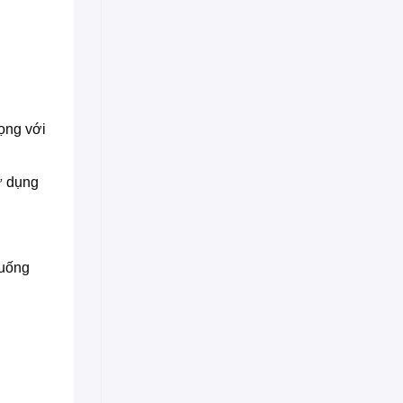
ọng với
ử dụng
 uống