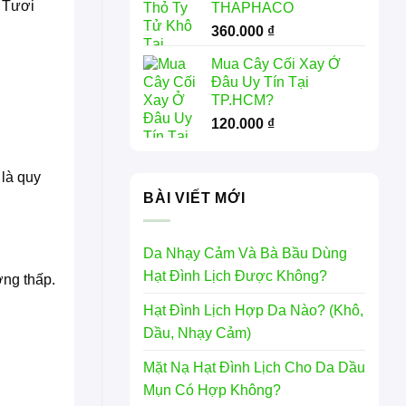
c Tươi
THAPHACO
360.000
₫
Mua Cây Cối Xay Ở
Đâu Uy Tín Tại
TP.HCM?
120.000
₫
 là quy
BÀI VIẾT MỚI
Da Nhạy Cảm Và Bà Bầu Dùng
Hạt Đình Lịch Được Không?
ợng thấp.
Hạt Đình Lịch Hợp Da Nào? (Khô,
Dầu, Nhạy Cảm)
Mặt Nạ Hạt Đình Lịch Cho Da Dầu
Mụn Có Hợp Không?