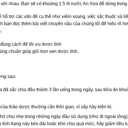
 với nhau. Bạn sẽ có khoảng 1.5 lít nước An Xoa để dùng trong
hỗ trợ các vấn đề cụ thể như viêm xoang, việc sắc thuốc và li
ch bạn đọc thêm bài viết chuyên sâu của chúng tôi để hiểu rõ h
.
úng chuẩn giúp giữ trọn vẹn dược tính.
ượng sau:
a đã sắc chia đều thành 3 lần uống trong ngày, sau bữa ăn kho
của thảo dược thường cần thời gian, vì vậy hãy kiên trì.
hó chịu nhẹ trong những ngày đầu sử dụng (như đi ngoài lỏng)
u tình trạng này kéo dài hoặc khó chịu quá mức, hãy giảm liều 