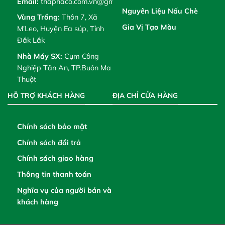
Email:
thaphaco.com.vn@gmail.com
Nguyên Liệu Nấu Chè
Vùng Trồng:
Thôn 7, Xã
Gia Vị Tạo Màu
M'Leo, Huyện Ea súp, Tỉnh
Đắk Lắk
Nhà Máy SX:
Cụm Công
Nghiệp Tân An, TP.Buôn Ma
Thuột
HỖ TRỢ KHÁCH HÀNG
ĐỊA CHỈ CỬA HÀNG
Chính sách bảo mật
Chính sách đổi trả
Chính sách giao hàng
Thông tin thanh toán
Nghĩa vụ của người bán và
khách hàng