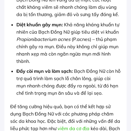
chất kháng viêm sẽ nhanh chóng làm dịu vùng
da bị tổn thương, giảm đỏ và sưng tấy đáng kể.
Diệt khuẩn gây mụn:
Khả năng kháng khuẩn tự
nhiên của Bạch Đồng Nữ giúp tiêu diệt vi khuẩn
Propionibacterium acnes
(P.acnes) – thủ phạm
chính gây ra mụn. Điều này không chỉ giúp mụn
nhanh xẹp mà còn ngăn ngừa mụn mới hình
thành.
Đẩy còi mụn và làm sạch:
Bạch Đồng Nữ còn hỗ
trợ quá trình làm sạch lỗ chân lông, giúp còi
mụn nhanh chóng được đẩy ra ngoài, từ đó hạn
chế tình trạng mụn ăn sâu và để lại sẹo.
Để tăng cường hiệu quả, bạn có thể kết hợp sử
dụng Bạch Đồng Nữ với các phương pháp chăm
sóc da khoa học. Đặc biệt, đối với những vấn đề da
liễu phức tạp hơn như
viêm da cơ địa
kéo dài, Bạch