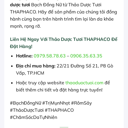
dược tươi
Bạch Đồng Nữ từ Thảo Dược Tươi
THAPHACO. Hãy để sản phẩm của chúng tôi đồng
hành cùng bạn trên hành trình tìm lại làn da khỏe
mạnh, rạng rỡ.
Liên Hệ Ngay Với Thảo Dược Tươi THAPHACO Để
Đặt Hàng!
Hotline:
0979.58.78.63
–
0906.35.63.35
Địa chỉ mua hàng:
22/21 Đường Số 21, P8 Gò
Vấp, TP.HCM
Hoặc truy cập website
thaoduoctuoi.com
để
biết thêm chi tiết và đặt hàng trực tuyến!
#BạchĐồngNữ #TrịMụnNhọt #RômSảy
#ThảoDượcTươi #THAPHACO
#ChămSócDaTựNhiên