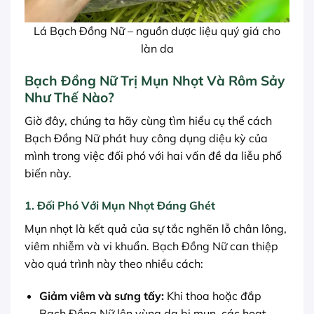
Lá Bạch Đồng Nữ – nguồn dược liệu quý giá cho
làn da
Bạch Đồng Nữ Trị Mụn Nhọt Và Rôm Sảy
Như Thế Nào?
Giờ đây, chúng ta hãy cùng tìm hiểu cụ thể cách
Bạch Đồng Nữ phát huy công dụng diệu kỳ của
mình trong việc đối phó với hai vấn đề da liễu phổ
biến này.
1. Đối Phó Với Mụn Nhọt Đáng Ghét
Mụn nhọt là kết quả của sự tắc nghẽn lỗ chân lông,
viêm nhiễm và vi khuẩn. Bạch Đồng Nữ can thiệp
vào quá trình này theo nhiều cách:
Giảm viêm và sưng tấy:
Khi thoa hoặc đắp
Bạch Đồng Nữ lên vùng da bị mụn, các hoạt