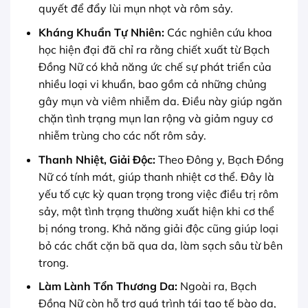
quyết để đẩy lùi mụn nhọt và rôm sảy.
Kháng Khuẩn Tự Nhiên:
Các nghiên cứu khoa
học hiện đại đã chỉ ra rằng chiết xuất từ Bạch
Đồng Nữ có khả năng ức chế sự phát triển của
nhiều loại vi khuẩn, bao gồm cả những chủng
gây mụn và viêm nhiễm da. Điều này giúp ngăn
chặn tình trạng mụn lan rộng và giảm nguy cơ
nhiễm trùng cho các nốt rôm sảy.
Thanh Nhiệt, Giải Độc:
Theo Đông y, Bạch Đồng
Nữ có tính mát, giúp thanh nhiệt cơ thể. Đây là
yếu tố cực kỳ quan trọng trong việc điều trị rôm
sảy, một tình trạng thường xuất hiện khi cơ thể
bị nóng trong. Khả năng giải độc cũng giúp loại
bỏ các chất cặn bã qua da, làm sạch sâu từ bên
trong.
Làm Lành Tổn Thương Da:
Ngoài ra, Bạch
Đồng Nữ còn hỗ trợ quá trình tái tạo tế bào da,