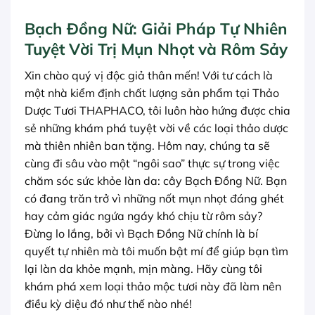
Bạch Đồng Nữ: Giải Pháp Tự Nhiên
Tuyệt Vời Trị Mụn Nhọt và Rôm Sảy
Xin chào quý vị độc giả thân mến! Với tư cách là
một nhà kiểm định chất lượng sản phẩm tại Thảo
Dược Tươi THAPHACO, tôi luôn hào hứng được chia
sẻ những khám phá tuyệt vời về các loại thảo dược
mà thiên nhiên ban tặng. Hôm nay, chúng ta sẽ
cùng đi sâu vào một “ngôi sao” thực sự trong việc
chăm sóc sức khỏe làn da: cây Bạch Đồng Nữ. Bạn
có đang trăn trở vì những nốt mụn nhọt đáng ghét
hay cảm giác ngứa ngáy khó chịu từ rôm sảy?
Đừng lo lắng, bởi vì Bạch Đồng Nữ chính là bí
quyết tự nhiên mà tôi muốn bật mí để giúp bạn tìm
lại làn da khỏe mạnh, mịn màng. Hãy cùng tôi
khám phá xem loại thảo mộc tươi này đã làm nên
điều kỳ diệu đó như thế nào nhé!