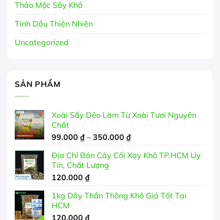
Thảo Mộc Sấy Khô
Tinh Dầu Thiên Nhiên
Uncategorized
SẢN PHẨM
Xoài Sấy Dẻo Làm Từ Xoài Tươi Nguyên
Chất
Khoảng
99.000
₫
–
350.000
₫
giá:
Địa Chỉ Bán Cây Cối Xay Khô TP.HCM Uy
từ
Tín, Chất Lượng
99.000 ₫
120.000
₫
đến
350.000 ₫
1kg Dây Thần Thông Khô Giá Tốt Tại
HCM
120.000
₫