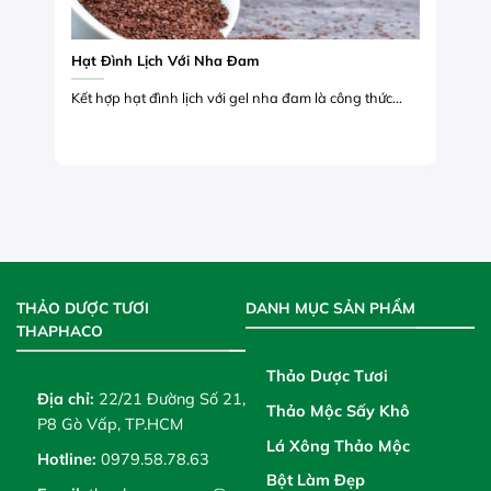
Hạt Đình Lịch Với Nha Đam
Kết hợp hạt đình lịch với gel nha đam là công thức...
THẢO DƯỢC TƯƠI
DANH MỤC SẢN PHẨM
THAPHACO
Thảo Dược Tươi
Địa chỉ:
22/21 Đường Số 21,
Thảo Mộc Sấy Khô
P8 Gò Vấp, TP.HCM
Lá Xông Thảo Mộc
Hotline:
0979.58.78.63
Bột Làm Đẹp