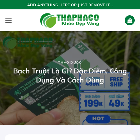
Bỏ
ADD ANYTHING HERE OR JUST REMOVE IT...
qua
nội
dung
THẢO DƯỢC
Bạch Truật Là Gì? Đặc Điểm, Công
Dụng Và Cách Dùng