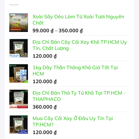
Xoài Sấy Dẻo Làm Từ Xoài Tươi Nguyên
Chất
Khoảng
99.000
₫
–
350.000
₫
giá:
Địa Chỉ Bán Cây Cối Xay Khô TP.HCM Uy
từ
Tín, Chất Lượng
99.000 ₫
120.000
₫
đến
350.000 ₫
1kg Dây Thần Thông Khô Giá Tốt Tại
HCM
120.000
₫
Địa Chỉ Bán Thỏ Ty Tử Khô Tại TP.HCM -
THAPHACO
360.000
₫
Mua Cây Cối Xay Ở Đâu Uy Tín Tại
TP.HCM?
120.000
₫