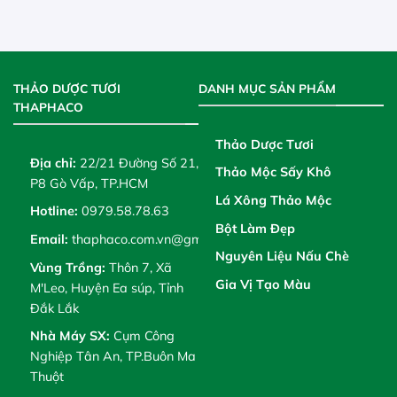
THẢO DƯỢC TƯƠI
DANH MỤC SẢN PHẨM
THAPHACO
Thảo Dược Tươi
Địa chỉ:
22/21 Đường Số 21,
Thảo Mộc Sấy Khô
P8 Gò Vấp, TP.HCM
Lá Xông Thảo Mộc
Hotline:
0979.58.78.63
Bột Làm Đẹp
Email:
thaphaco.com.vn@gmail.com
Nguyên Liệu Nấu Chè
Vùng Trồng:
Thôn 7, Xã
Gia Vị Tạo Màu
M'Leo, Huyện Ea súp, Tỉnh
Đắk Lắk
Nhà Máy SX:
Cụm Công
Nghiệp Tân An, TP.Buôn Ma
Thuột