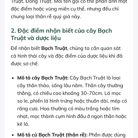
Truật, Đông Truật. Mỗi tên gọi có thể phản ánh một
đặc điểm hoặc vùng miền cụ thể, nhưng đều chỉ
chung loại thân rễ quý giá này.
2. Đặc điểm nhận biết của cây Bạch
Truật và dược liệu
Để nhận biết
Bạch Truật
, chúng ta cần quan sát
cả hình thái cây và đặc điểm của dược liệu khi đã
được sơ chế.
Mô tả cây Bạch Truật:
Cây Bạch Truật là loại
cây thân thảo, sống lâu năm. Thân cây thường
thẳng, có chiều cao khoảng 30-70cm. Lá mọc
so le, phiến lá hình trứng hoặc thuôn dài, mép có
răng cưa. Hoa thường có màu trắng hoặc tím
nhạt, mọc thành cụm hình đầu ở ngọn thân hoặc
kẽ lá.
Mô tả củ Bạch Truật (thân rễ):
Phần được dùng