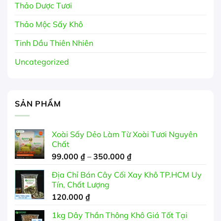
Thảo Dược Tươi
Thảo Mộc Sấy Khô
Tinh Dầu Thiên Nhiên
Uncategorized
SẢN PHẨM
Xoài Sấy Dẻo Làm Từ Xoài Tươi Nguyên
Chất
Khoảng
99.000
₫
–
350.000
₫
giá:
Địa Chỉ Bán Cây Cối Xay Khô TP.HCM Uy
từ
Tín, Chất Lượng
99.000 ₫
120.000
₫
đến
350.000 ₫
1kg Dây Thần Thông Khô Giá Tốt Tại