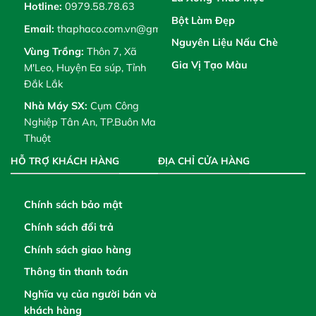
Hotline:
0979.58.78.63
Bột Làm Đẹp
Email:
thaphaco.com.vn@gmail.com
Nguyên Liệu Nấu Chè
Vùng Trồng:
Thôn 7, Xã
Gia Vị Tạo Màu
M'Leo, Huyện Ea súp, Tỉnh
Đắk Lắk
Nhà Máy SX:
Cụm Công
Nghiệp Tân An, TP.Buôn Ma
Thuột
HỖ TRỢ KHÁCH HÀNG
ĐỊA CHỈ CỬA HÀNG
Chính sách bảo mật
Chính sách đổi trả
Chính sách giao hàng
Thông tin thanh toán
Nghĩa vụ của người bán và
khách hàng