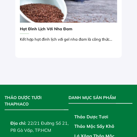
Hạt Đình Lịch Với Nha Đam
Kết hợp hạt đình lịch với gel nha đam là công thức...
THẢO DƯỢC TƯƠI
DANH MỤC SẢN PHẨM
THAPHACO
Thảo Dược Tươi
Địa chỉ:
22/21 Đường Số 21,
Thảo Mộc Sấy Khô
P8 Gò Vấp, TP.HCM
Lá Xông Thảo Mộc