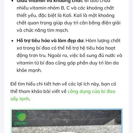
Giàu vitamin và khoáng chất:
Bí đao chứa
nhiều vitamin nhóm B, C và các khoáng chất
thiết yếu, đặc biệt là Kali. Kali là một khoáng
chất quan trọng giúp duy trì cân bằng điện giải
và chức năng tim mạch.
Hỗ trợ tiêu hóa và làm đẹp da:
Hàm lượng chất
xơ trong bí đao có thể hỗ trợ hệ tiêu hóa hoạt
động trơn tru. Ngoài ra, việc bổ sung đủ nước và
vitamin từ bí đao cũng góp phần duy trì làn da
khỏe mạnh.
Để tìm hiểu chi tiết hơn về các lợi ích này, bạn có
thể tham khảo bài viết về
công dụng của bí đao
sấy lạnh
.