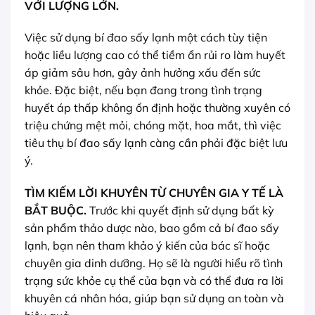
VỚI LƯỢNG LỚN.
Việc sử dụng bí đao sấy lạnh một cách tùy tiện
hoặc liều lượng cao có thể tiềm ẩn rủi ro làm huyết
áp giảm sâu hơn, gây ảnh hưởng xấu đến sức
khỏe. Đặc biệt, nếu bạn đang trong tình trạng
huyết áp thấp không ổn định hoặc thường xuyên có
triệu chứng mệt mỏi, chóng mặt, hoa mắt, thì việc
tiêu thụ bí đao sấy lạnh càng cần phải đặc biệt lưu
ý.
TÌM KIẾM LỜI KHUYÊN TỪ CHUYÊN GIA Y TẾ LÀ
BẮT BUỘC.
Trước khi quyết định sử dụng bất kỳ
sản phẩm thảo dược nào, bao gồm cả bí đao sấy
lạnh, bạn nên tham khảo ý kiến của bác sĩ hoặc
chuyên gia dinh dưỡng. Họ sẽ là người hiểu rõ tình
trạng sức khỏe cụ thể của bạn và có thể đưa ra lời
khuyên cá nhân hóa, giúp bạn sử dụng an toàn và