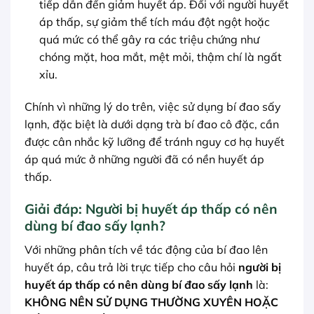
tiếp dẫn đến giảm huyết áp. Đối với người huyết
áp thấp, sự giảm thể tích máu đột ngột hoặc
quá mức có thể gây ra các triệu chứng như
chóng mặt, hoa mắt, mệt mỏi, thậm chí là ngất
xỉu.
Chính vì những lý do trên, việc sử dụng bí đao sấy
lạnh, đặc biệt là dưới dạng trà bí đao cô đặc, cần
được cân nhắc kỹ lưỡng để tránh nguy cơ hạ huyết
áp quá mức ở những người đã có nền huyết áp
thấp.
Giải đáp: Người bị huyết áp thấp có nên
dùng bí đao sấy lạnh?
Với những phân tích về tác động của bí đao lên
huyết áp, câu trả lời trực tiếp cho câu hỏi
người bị
huyết áp thấp có nên dùng bí đao sấy lạnh
là:
KHÔNG NÊN SỬ DỤNG THƯỜNG XUYÊN HOẶC