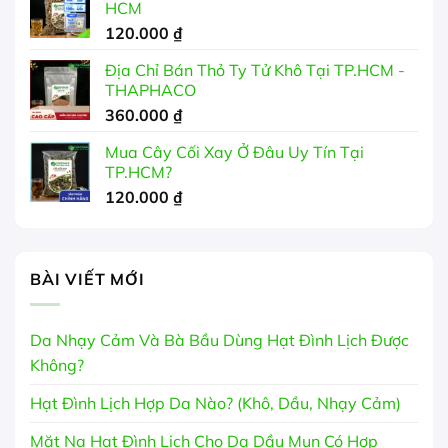
HCM
120.000
₫
Địa Chỉ Bán Thỏ Ty Tử Khô Tại TP.HCM -
THAPHACO
360.000
₫
Mua Cây Cối Xay Ở Đâu Uy Tín Tại
TP.HCM?
120.000
₫
BÀI VIẾT MỚI
Da Nhạy Cảm Và Bà Bầu Dùng Hạt Đình Lịch Được
Không?
Hạt Đình Lịch Hợp Da Nào? (Khô, Dầu, Nhạy Cảm)
Mặt Nạ Hạt Đình Lịch Cho Da Dầu Mụn Có Hợp