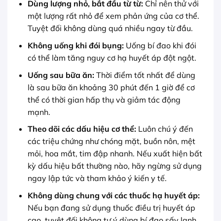
Dùng lượng nhỏ, bắt đầu từ từ:
Chỉ nên thử với
một lượng rất nhỏ để xem phản ứng của cơ thể.
Tuyệt đối không dùng quá nhiều ngay từ đầu.
Không uống khi đói bụng:
Uống bí đao khi đói
có thể làm tăng nguy cơ hạ huyết áp đột ngột.
Uống sau bữa ăn:
Thời điểm tốt nhất để dùng
là sau bữa ăn khoảng 30 phút đến 1 giờ để cơ
thể có thời gian hấp thụ và giảm tác động
mạnh.
Theo dõi các dấu hiệu cơ thể:
Luôn chú ý đến
các triệu chứng như chóng mặt, buồn nôn, mệt
mỏi, hoa mắt, tim đập nhanh. Nếu xuất hiện bất
kỳ dấu hiệu bất thường nào, hãy ngừng sử dụng
ngay lập tức và tham khảo ý kiến y tế.
Không dùng chung với các thuốc hạ huyết áp:
Nếu bạn đang sử dụng thuốc điều trị huyết áp
cao, tuyệt đối không tự ý dùng bí đao sấy lạnh