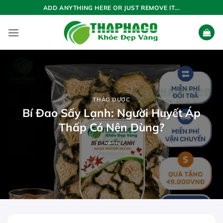
Bỏ
ADD ANYTHING HERE OR JUST REMOVE IT...
qua
nội
dung
THẢO DƯỢC
Bí Đao Sấy Lạnh: Người Huyết Áp
Thấp Có Nên Dùng?