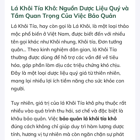
Lá Khôi Tía Khô: Nguồn Dược Liệu Quý và
Tầm Quan Trọng Của Việc Bảo Quản
Lá Khôi Tía, hay còn gọi là Lá Khôi, là một loại thảo
mộc phổ biến ở Việt Nam, được biết đến với nhiều
tên gọi khác như Khôi nhung, Khôi tía, Đơn tướng
quân… Theo kinh nghiệm dân gian, lá Khôi Tía
thường được dùng để hỗ trợ các vấn đề về tiêu
hóa, góp phần làm dịu các triệu chứng khó chịu.
Đây là một loại dược liệu quý giá từ thiên nhiên,
mang lại nhiều lợi ích tiềm năng cho sức khỏe con
người.
Tuy nhiên, giá trị của lá Khôi Tía khô phụ thuộc rất
nhiều vào quá trình thu hái, sơ chế và đặc biệt là
khâu bảo quản. Việc
bảo quản lá khôi tía khô
đúng cách không chỉ giúp duy trì hàm lượng dược
tính, hương vị tự nhiên mà còn ngăn chặn sự phát