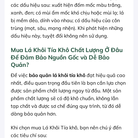
các dấu hiệu sau: xuất hiện đốm mốc màu trắng,
xanh, đen; có mùi ẩm mốc khó chịu hoặc mùi lạ; lá
bị mềm dẻo, dính vào nhau; có dấu hiệu của côn
trùng (mọt, sâu, mạng nhện). Khi phát hiện những
dấu hiệu này, tuyệt đối không nên sử dụng.
Mua Lá Khôi Tía Khô Chất Lượng Ở Đâu
Để Đảm Bảo Nguồn Gốc và Dễ Bảo
Quản?
Để việc
bảo quản lá khôi tía khô
đạt hiệu quả cao
nhất, điều quan trọng đầu tiên là bạn cần lựa chọn
được sản phẩm chất lượng ngay từ đầu. Một sản
phẩm chất lượng sẽ có độ khô chuẩn, không lẫn
tạp chất và được sơ chế đúng quy trình, từ đó dễ
dàng bảo quản hơn.
Khi chọn mua Lá Khôi Tía khô, bạn nên chú ý đến
các tiêu chí sau: