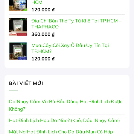
HCM
120.000
₫
Địa Chỉ Bán Thỏ Ty Tử Khô Tại TP.HCM -
THAPHACO
360.000
₫
Mua Cây Cối Xay Ở Đâu Uy Tín Tại
TP.HCM?
120.000
₫
BÀI VIẾT MỚI
Da Nhạy Cảm Và Bà Bầu Dùng Hạt Đình Lịch Được
Không?
Hạt Đình Lịch Hợp Da Nào? (Khô, Dầu, Nhạy Cảm)
Mặt Nạ Hạt Đình Lịch Cho Da Dầu Mụn Có Hợp