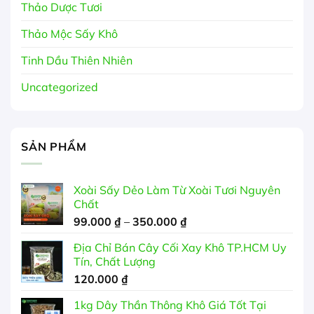
Thảo Dược Tươi
Thảo Mộc Sấy Khô
Tinh Dầu Thiên Nhiên
Uncategorized
SẢN PHẨM
Xoài Sấy Dẻo Làm Từ Xoài Tươi Nguyên
Chất
Khoảng
99.000
₫
–
350.000
₫
giá:
Địa Chỉ Bán Cây Cối Xay Khô TP.HCM Uy
từ
Tín, Chất Lượng
99.000 ₫
120.000
₫
đến
350.000 ₫
1kg Dây Thần Thông Khô Giá Tốt Tại