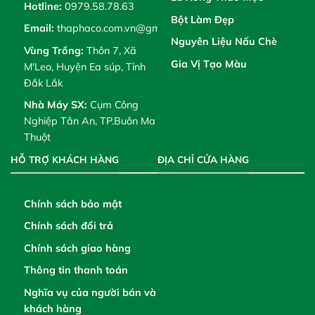
Hotline:
0979.58.78.63
Bột Làm Đẹp
Email:
thaphaco.com.vn@gmail.com
Nguyên Liệu Nấu Chè
Vùng Trồng:
Thôn 7, Xã
Gia Vị Tạo Màu
M'Leo, Huyện Ea súp, Tỉnh
Đắk Lắk
Nhà Máy SX:
Cụm Công
Nghiệp Tân An, TP.Buôn Ma
Thuột
HỖ TRỢ KHÁCH HÀNG
ĐỊA CHỈ CỬA HÀNG
Chính sách bảo mật
Chính sách đổi trả
Chính sách giao hàng
Thông tin thanh toán
Nghĩa vụ của người bán và
khách hàng