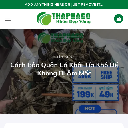
Bỏ
ADD ANYTHING HERE OR JUST REMOVE IT...
qua
nội
dung
THẢO DƯỢC
Cách Bảo Quản Lá Khôi Tía Khô Để
Không Bị Ẩm Mốc