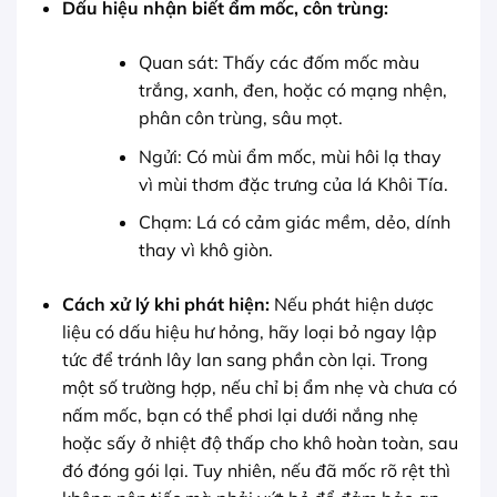
Dấu hiệu nhận biết ẩm mốc, côn trùng:
Quan sát: Thấy các đốm mốc màu
trắng, xanh, đen, hoặc có mạng nhện,
phân côn trùng, sâu mọt.
Ngửi: Có mùi ẩm mốc, mùi hôi lạ thay
vì mùi thơm đặc trưng của lá Khôi Tía.
Chạm: Lá có cảm giác mềm, dẻo, dính
thay vì khô giòn.
Cách xử lý khi phát hiện:
Nếu phát hiện dược
liệu có dấu hiệu hư hỏng, hãy loại bỏ ngay lập
tức để tránh lây lan sang phần còn lại. Trong
một số trường hợp, nếu chỉ bị ẩm nhẹ và chưa có
nấm mốc, bạn có thể phơi lại dưới nắng nhẹ
hoặc sấy ở nhiệt độ thấp cho khô hoàn toàn, sau
đó đóng gói lại. Tuy nhiên, nếu đã mốc rõ rệt thì