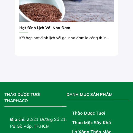
Hạt Đình Lịch Với Nha Đam
Kết hợp hạt đình lịch với gel nha đam là công thức...
THẢO DƯỢC TƯƠI
DANH MỤC SẢN PHẨM
THAPHACO
Thảo Dược Tươi
Địa chỉ:
22/21 Đường Số 21,
Thảo Mộc Sấy Khô
P8 Gò Vấp, TP.HCM
Lá Xông Thảo Mộc