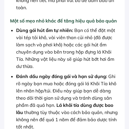
không nên tiếc mà phải vứt bỏ để đảm bảo an
toàn.
Một số mẹo nhỏ khác để tăng hiệu quả bảo quản
Dùng gói hút ẩm tự nhiên:
Bạn có thể đặt một
vài tép tỏi khô, vài viên than củi nhỏ (đã được
làm sạch và phơi khô) hoặc các gói hút ẩm
chuyên dụng vào bên trong hộp đựng lá Khôi
Tía. Những vật liệu này sẽ giúp hút bớt hơi ẩm
dư thừa.
Đánh dấu ngày đóng gói và hạn sử dụng:
Ghi
rõ ngày bạn mua hoặc đóng gói lá Khôi Tía khô
lên nhãn hộp/túi. Điều này giúp bạn dễ dàng
theo dõi thời gian sử dụng và tránh dùng sản
phẩm đã quá hạn.
Lá khôi tía dùng được bao
lâu
thường tùy thuộc vào cách bảo quản, nhưng
không nên để quá 1 năm để đảm bảo dược tính
tốt nhất.