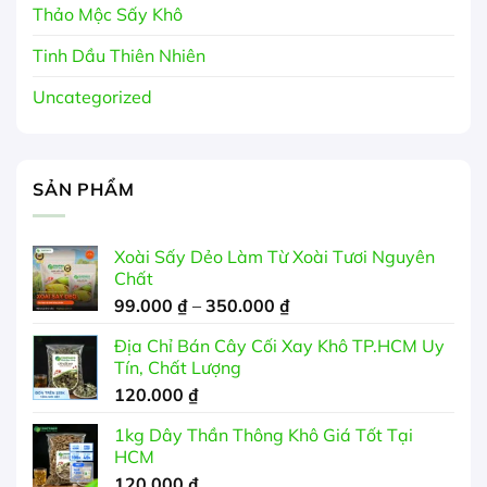
Thảo Mộc Sấy Khô
Tinh Dầu Thiên Nhiên
Uncategorized
SẢN PHẨM
Xoài Sấy Dẻo Làm Từ Xoài Tươi Nguyên
Chất
Khoảng
99.000
₫
–
350.000
₫
giá:
Địa Chỉ Bán Cây Cối Xay Khô TP.HCM Uy
từ
Tín, Chất Lượng
99.000 ₫
120.000
₫
đến
350.000 ₫
1kg Dây Thần Thông Khô Giá Tốt Tại
HCM
120.000
₫