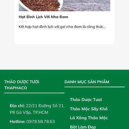
Hạt Đình Lịch Với Nha Đam
Kết hợp hạt đình lịch với gel nha đam là công thức...
THẢO DƯỢC TƯƠI
DANH MỤC SẢN PHẨM
THAPHACO
Thảo Dược Tươi
Địa chỉ:
22/21 Đường Số 21,
Thảo Mộc Sấy Khô
P8 Gò Vấp, TP.HCM
Lá Xông Thảo Mộc
Hotline:
0979.58.78.63
Bột Làm Đẹp