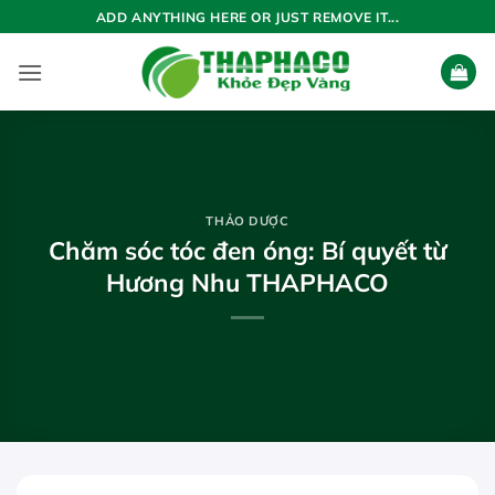
Bỏ
ADD ANYTHING HERE OR JUST REMOVE IT...
qua
nội
dung
THẢO DƯỢC
Chăm sóc tóc đen óng: Bí quyết từ
Hương Nhu THAPHACO