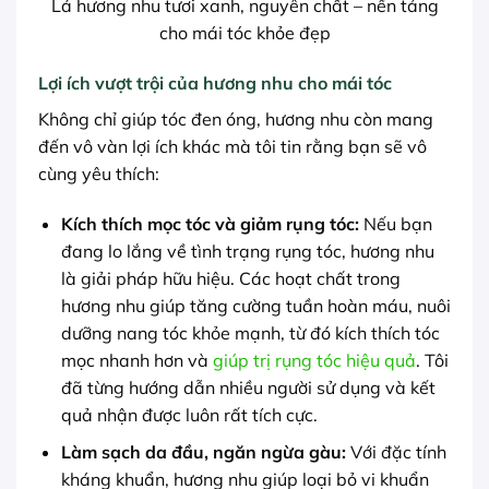
Lá hương nhu tươi xanh, nguyên chất – nền tảng
cho mái tóc khỏe đẹp
Lợi ích vượt trội của hương nhu cho mái tóc
Không chỉ giúp tóc đen óng, hương nhu còn mang
đến vô vàn lợi ích khác mà tôi tin rằng bạn sẽ vô
cùng yêu thích:
Kích thích mọc tóc và giảm rụng tóc:
Nếu bạn
đang lo lắng về tình trạng rụng tóc, hương nhu
là giải pháp hữu hiệu. Các hoạt chất trong
hương nhu giúp tăng cường tuần hoàn máu, nuôi
dưỡng nang tóc khỏe mạnh, từ đó kích thích tóc
mọc nhanh hơn và
giúp trị rụng tóc hiệu quả
. Tôi
đã từng hướng dẫn nhiều người sử dụng và kết
quả nhận được luôn rất tích cực.
Làm sạch da đầu, ngăn ngừa gàu:
Với đặc tính
kháng khuẩn, hương nhu giúp loại bỏ vi khuẩn