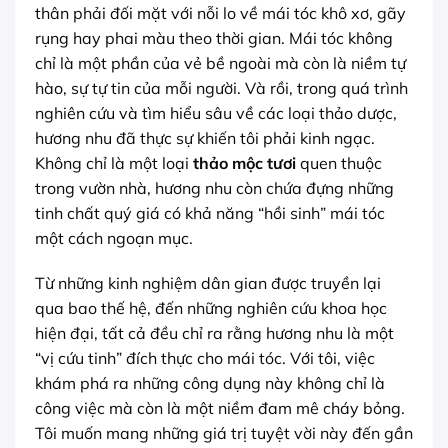
thân phải đối mặt với nỗi lo về mái tóc khô xơ, gãy
rụng hay phai màu theo thời gian. Mái tóc không
chỉ là một phần của vẻ bề ngoài mà còn là niềm tự
hào, sự tự tin của mỗi người. Và rồi, trong quá trình
nghiên cứu và tìm hiểu sâu về các loại thảo dược,
hương nhu đã thực sự khiến tôi phải kinh ngạc.
Không chỉ là một loại
thảo mộc tươi
quen thuộc
trong vườn nhà, hương nhu còn chứa đựng những
tinh chất quý giá có khả năng “hồi sinh” mái tóc
một cách ngoạn mục.
Từ những kinh nghiệm dân gian được truyền lại
qua bao thế hệ, đến những nghiên cứu khoa học
hiện đại, tất cả đều chỉ ra rằng hương nhu là một
“vị cứu tinh” đích thực cho mái tóc. Với tôi, việc
khám phá ra những công dụng này không chỉ là
công việc mà còn là một niềm đam mê cháy bỏng.
Tôi muốn mang những giá trị tuyệt vời này đến gần