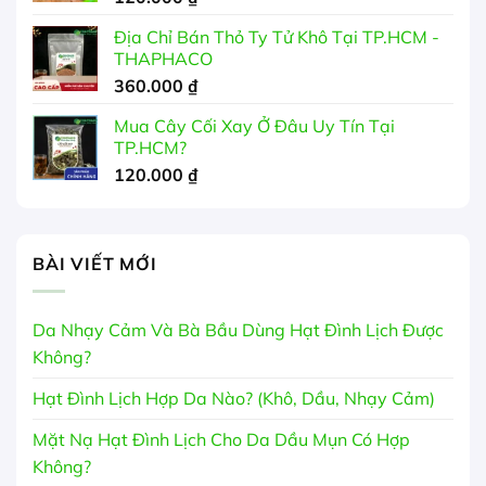
Địa Chỉ Bán Thỏ Ty Tử Khô Tại TP.HCM -
THAPHACO
360.000
₫
Mua Cây Cối Xay Ở Đâu Uy Tín Tại
TP.HCM?
120.000
₫
BÀI VIẾT MỚI
Da Nhạy Cảm Và Bà Bầu Dùng Hạt Đình Lịch Được
Không?
Hạt Đình Lịch Hợp Da Nào? (Khô, Dầu, Nhạy Cảm)
Mặt Nạ Hạt Đình Lịch Cho Da Dầu Mụn Có Hợp
Không?