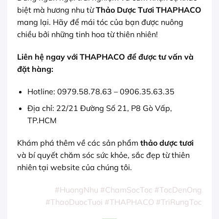
biệt mà hương nhu từ
Thảo Dược Tươi THAPHACO
mang lại. Hãy để mái tóc của bạn được nuông
chiều bởi những tinh hoa từ thiên nhiên!
Liên hệ ngay với THAPHACO để được tư vấn và
đặt hàng:
Hotline: 0979.58.78.63 – 0906.35.63.35
Địa chỉ: 22/21 Đường Số 21, P8 Gò Vấp,
TP.HCM
Khám phá thêm về các sản phẩm
thảo dược tươi
và bí quyết chăm sóc sức khỏe, sắc đẹp từ thiên
nhiên tại website của chúng tôi.
#HuongNhu #ChamSocToc #TocDenOng
#ThaoDuocTuoi #THAPHACO #TriRungToc