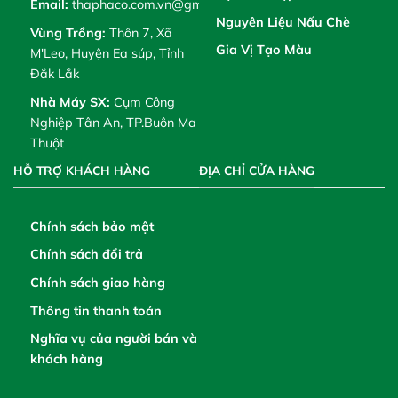
Email:
thaphaco.com.vn@gmail.com
Nguyên Liệu Nấu Chè
Vùng Trồng:
Thôn 7, Xã
Gia Vị Tạo Màu
M'Leo, Huyện Ea súp, Tỉnh
Đắk Lắk
Nhà Máy SX:
Cụm Công
Nghiệp Tân An, TP.Buôn Ma
Thuột
HỖ TRỢ KHÁCH HÀNG
ĐỊA CHỈ CỬA HÀNG
Chính sách bảo mật
Chính sách đổi trả
Chính sách giao hàng
Thông tin thanh toán
Nghĩa vụ của người bán và
khách hàng