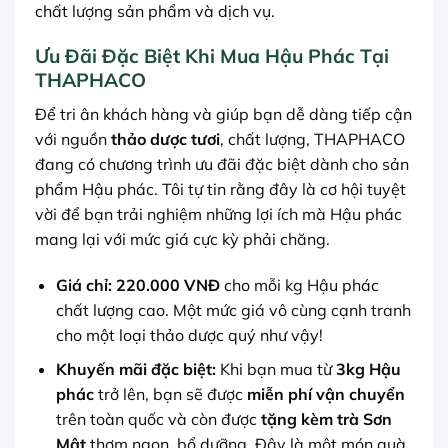
chất lượng sản phẩm và dịch vụ.
Ưu Đãi Đặc Biệt Khi Mua Hậu Phác Tại
THAPHACO
Để tri ân khách hàng và giúp bạn dễ dàng tiếp cận
với nguồn
thảo dược tươi
, chất lượng, THAPHACO
đang có chương trình ưu đãi đặc biệt dành cho sản
phẩm Hậu phác. Tôi tự tin rằng đây là cơ hội tuyệt
vời để bạn trải nghiệm những lợi ích mà Hậu phác
mang lại với mức giá cực kỳ phải chăng.
Giá chỉ: 220.000 VNĐ
cho mỗi kg Hậu phác
chất lượng cao. Một mức giá vô cùng cạnh tranh
cho một loại thảo dược quý như vậy!
Khuyến mãi đặc biệt:
Khi bạn mua từ
3kg Hậu
phác
trở lên, bạn sẽ được
miễn phí vận chuyển
trên toàn quốc và còn được
tặng kèm trà Sơn
Mật
thơm ngon, bổ dưỡng. Đây là một món quà