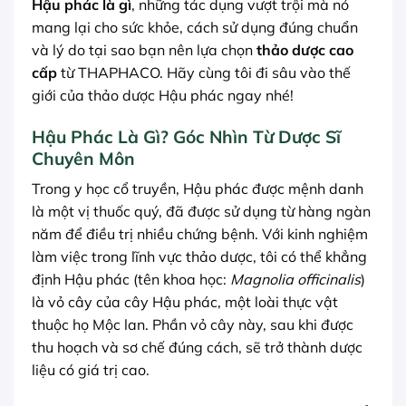
Hậu phác là gì
, những tác dụng vượt trội mà nó
mang lại cho sức khỏe, cách sử dụng đúng chuẩn
và lý do tại sao bạn nên lựa chọn
thảo dược cao
cấp
từ THAPHACO. Hãy cùng tôi đi sâu vào thế
giới của thảo dược Hậu phác ngay nhé!
Hậu Phác Là Gì? Góc Nhìn Từ Dược Sĩ
Chuyên Môn
Trong y học cổ truyền, Hậu phác được mệnh danh
là một vị thuốc quý, đã được sử dụng từ hàng ngàn
năm để điều trị nhiều chứng bệnh. Với kinh nghiệm
làm việc trong lĩnh vực thảo dược, tôi có thể khẳng
định Hậu phác (tên khoa học:
Magnolia officinalis
)
là vỏ cây của cây Hậu phác, một loài thực vật
thuộc họ Mộc lan. Phần vỏ cây này, sau khi được
thu hoạch và sơ chế đúng cách, sẽ trở thành dược
liệu có giá trị cao.