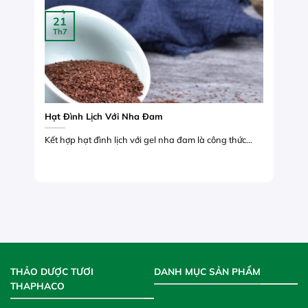
21
Th7
Hạt Đình Lịch Với Nha Đam
Kết hợp hạt đình lịch với gel nha đam là công thức...
THẢO DƯỢC TƯƠI
DANH MỤC SẢN PHẨM
THAPHACO