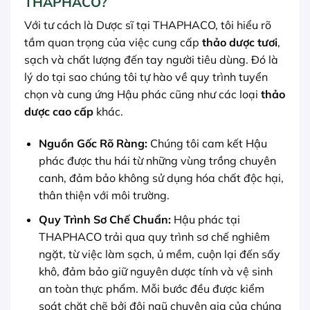
THAPHACO?
Với tư cách là Dược sĩ tại THAPHACO, tôi hiểu rõ
tầm quan trọng của việc cung cấp
thảo dược tươi
,
sạch và chất lượng đến tay người tiêu dùng. Đó là
lý do tại sao chúng tôi tự hào về quy trình tuyển
chọn và cung ứng Hậu phác cũng như các loại
thảo
dược cao cấp
khác.
Nguồn Gốc Rõ Ràng:
Chúng tôi cam kết Hậu
phác được thu hái từ những vùng trồng chuyên
canh, đảm bảo không sử dụng hóa chất độc hại,
thân thiện với môi trường.
Quy Trình Sơ Chế Chuẩn:
Hậu phác tại
THAPHACO trải qua quy trình sơ chế nghiêm
ngặt, từ việc làm sạch, ủ mềm, cuộn lại đến sấy
khô, đảm bảo giữ nguyên dược tính và vệ sinh
an toàn thực phẩm. Mỗi bước đều được kiểm
soát chặt chẽ bởi đội ngũ chuyên gia của chúng