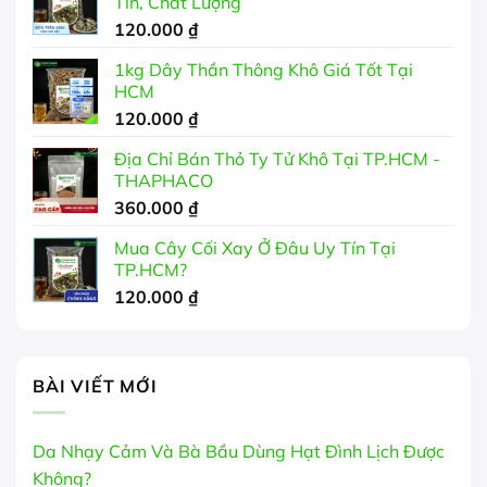
Tín, Chất Lượng
99.000 ₫
120.000
₫
đến
350.000 ₫
1kg Dây Thần Thông Khô Giá Tốt Tại
HCM
120.000
₫
Địa Chỉ Bán Thỏ Ty Tử Khô Tại TP.HCM -
THAPHACO
360.000
₫
Mua Cây Cối Xay Ở Đâu Uy Tín Tại
TP.HCM?
120.000
₫
BÀI VIẾT MỚI
Da Nhạy Cảm Và Bà Bầu Dùng Hạt Đình Lịch Được
Không?