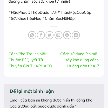
đường chăm sóc sức khỏe tự nhiên!
#HậuPhác #ThảoDượcTươi #ThảoMộcCaoCấp
#SứcKhỏeTiêuHóa #ChămSócHôHấp
Cách Pha Trà Ích Mẫu
Cách sử dụng ích mẫu
Chuẩn: Bí Quyết Từ
sấy khô đúng cách:
Chuyên Gia THAPHACO
Hướng dẫn từ A-Z
Để lại một bình luận
Email của bạn sẽ không được hiển thị công khai.
Các trường bắt buộc được đánh dấu
*