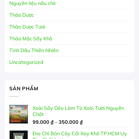
Nguyên liệu nấu chè
Thảo Dược
Thảo Dược Tươi
Thảo Mộc Sấy Khô
Tinh Dầu Thiên Nhiên
Uncategorized
SẢN PHẨM
Xoài Sấy Dẻo Làm Từ Xoài Tươi Nguyên
Chất
Khoảng
99.000
₫
–
350.000
₫
giá:
Địa Chỉ Bán Cây Cối Xay Khô TP.HCM Uy
từ