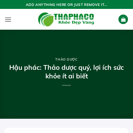
Bỏ
ADD ANYTHING HERE OR JUST REMOVE IT...
qua
nội
dung
THẢO DƯỢC
Hậu phác: Thảo dược quý, lợi ích sức
khỏe ít ai biết