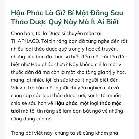
Hậu Phác Là Gì? Bí Mật Đằng Sau
Thảo Dược Quý Này Mà Ít Ai Biết
Chào bạn, tôi là Dược sĩ chuyên môn tại
THAPHACO. Tôi tin rằng bạn đã từng nghe đến rất
nhiều loại thảo dược quý trong y học cổ truyền,
nhưng liệu bạn đã thực sự biết đến một cái tên đặc
biệt như Hậu phác chưa? Đây không chỉ là một vị
thuốc dân dã mà còn là một kho tàng giá trị y học,
mang lại nhiều lợi ích sức khỏe ít người biết đến.
Với vai trò của một người chuyên nghiên cứu và
cung cấp các loại thảo dược tươi, sạch, tôi muốn
chia sẻ sâu hơn về
Hậu phác
, một loại
thảo mộc
tươi
mà tôi tin rằng sẽ làm bạn bất ngờ về những
công dụng của nó.
Trong bài viết này, chúng ta sẽ cùng khám phá