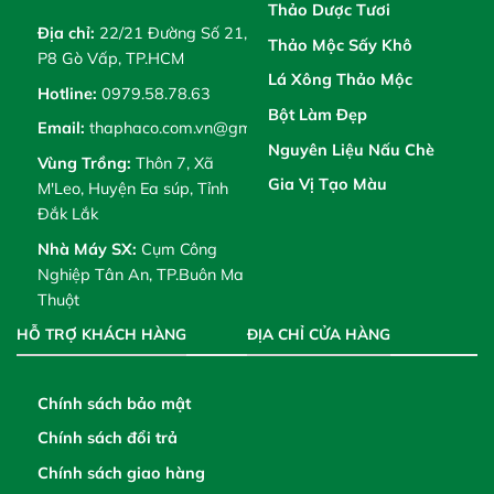
Thảo Dược Tươi
Địa chỉ:
22/21 Đường Số 21,
Thảo Mộc Sấy Khô
P8 Gò Vấp, TP.HCM
Lá Xông Thảo Mộc
Hotline:
0979.58.78.63
Bột Làm Đẹp
Email:
thaphaco.com.vn@gmail.com
Nguyên Liệu Nấu Chè
Vùng Trồng:
Thôn 7, Xã
Gia Vị Tạo Màu
M'Leo, Huyện Ea súp, Tỉnh
Đắk Lắk
Nhà Máy SX:
Cụm Công
Nghiệp Tân An, TP.Buôn Ma
Thuột
HỖ TRỢ KHÁCH HÀNG
ĐỊA CHỈ CỬA HÀNG
Chính sách bảo mật
Chính sách đổi trả
Chính sách giao hàng