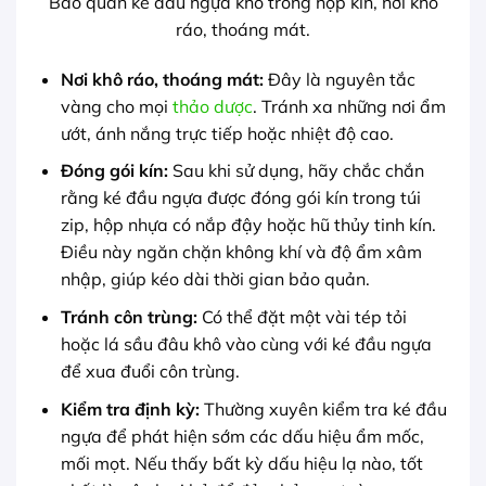
Bảo quản ké đầu ngựa khô trong hộp kín, nơi khô
ráo, thoáng mát.
Nơi khô ráo, thoáng mát:
Đây là nguyên tắc
vàng cho mọi
thảo dược
. Tránh xa những nơi ẩm
ướt, ánh nắng trực tiếp hoặc nhiệt độ cao.
Đóng gói kín:
Sau khi sử dụng, hãy chắc chắn
rằng ké đầu ngựa được đóng gói kín trong túi
zip, hộp nhựa có nắp đậy hoặc hũ thủy tinh kín.
Điều này ngăn chặn không khí và độ ẩm xâm
nhập, giúp kéo dài thời gian bảo quản.
Tránh côn trùng:
Có thể đặt một vài tép tỏi
hoặc lá sầu đâu khô vào cùng với ké đầu ngựa
để xua đuổi côn trùng.
Kiểm tra định kỳ:
Thường xuyên kiểm tra ké đầu
ngựa để phát hiện sớm các dấu hiệu ẩm mốc,
mối mọt. Nếu thấy bất kỳ dấu hiệu lạ nào, tốt