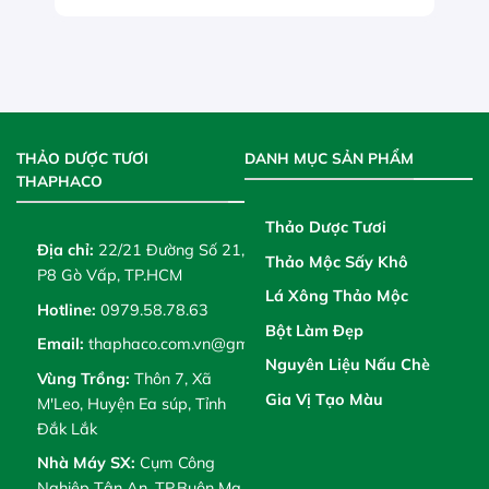
THẢO DƯỢC TƯƠI
DANH MỤC SẢN PHẨM
THAPHACO
Thảo Dược Tươi
Địa chỉ:
22/21 Đường Số 21,
Thảo Mộc Sấy Khô
P8 Gò Vấp, TP.HCM
Lá Xông Thảo Mộc
Hotline:
0979.58.78.63
Bột Làm Đẹp
Email:
thaphaco.com.vn@gmail.com
Nguyên Liệu Nấu Chè
Vùng Trồng:
Thôn 7, Xã
Gia Vị Tạo Màu
M'Leo, Huyện Ea súp, Tỉnh
Đắk Lắk
Nhà Máy SX:
Cụm Công
Nghiệp Tân An, TP.Buôn Ma