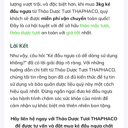
lượng vượt trội, và đặc biệt hơn, khi mua
3kg ké
đầu ngựa
từ Thảo Dược Tươi THAPHACO, quý
khách sẽ được
miễn phí vận chuyển
toàn quốc!
Đây là cơ hội tuyệt vời để sở hữu
thảo mộc tươi
,
thảo dược tươi
an toàn với
giá tốt
nhất.
Lời Kết
Như vậy, câu hỏi “Ké đầu ngựa có dễ dàng sử dụng
không?” đã có lời giải đáp rõ ràng. Với những
hướng dẫn chi tiết từ Thảo Dược Tươi THAPHACO,
chúng tôi tin rằng bạn đã có đủ kiến thức để tự tin
sử dụng và bảo quản dược liệu quý này một cách
hiệu quả nhất. Đừng ngần ngại đưa ké đầu ngựa
vào hành trình chăm sóc sức khỏe của mình để
cảm nhận sự khác biệt mà thiên nhiên ban tặng.
Hãy liên hệ ngay với Thảo Dược Tươi THAPHACO
để được tư vấn và đặt mua ké đầu ngựa chất