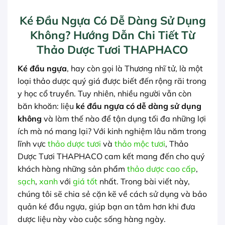
Ké Đầu Ngựa Có Dễ Dàng Sử Dụng
Không? Hướng Dẫn Chi Tiết Từ
Thảo Dược Tươi THAPHACO
Ké đầu ngựa
, hay còn gọi là Thương nhĩ tử, là một
loại thảo dược quý giá được biết đến rộng rãi trong
y học cổ truyền. Tuy nhiên, nhiều người vẫn còn
băn khoăn: liệu
ké đầu ngựa có dễ dàng sử dụng
không
và làm thế nào để tận dụng tối đa những lợi
ích mà nó mang lại? Với kinh nghiệm lâu năm trong
lĩnh vực
thảo dược tươi
và
thảo mộc tươi
, Thảo
Dược Tươi THAPHACO cam kết mang đến cho quý
khách hàng những sản phẩm
thảo dược cao cấp
,
sạch
,
xanh
với
giá tốt
nhất. Trong bài viết này,
chúng tôi sẽ chia sẻ cặn kẽ về cách sử dụng và bảo
quản ké đầu ngựa, giúp bạn an tâm hơn khi đưa
dược liệu này vào cuộc sống hàng ngày.