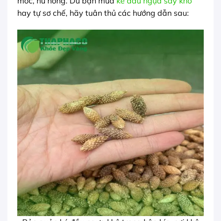
mốc, hư hỏng. Dù bạn mua
ké đầu ngựa sấy khô
hay tự sơ chế, hãy tuân thủ các hướng dẫn sau: