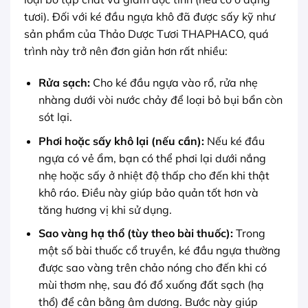
tươi). Đối với ké đầu ngựa khô đã được sấy kỹ như
sản phẩm của Thảo Dược Tươi THAPHACO, quá
trình này trở nên đơn giản hơn rất nhiều:
Rửa sạch:
Cho ké đầu ngựa vào rổ, rửa nhẹ
nhàng dưới vòi nước chảy để loại bỏ bụi bẩn còn
sót lại.
Phơi hoặc sấy khô lại (nếu cần):
Nếu ké đầu
ngựa có vẻ ẩm, bạn có thể phơi lại dưới nắng
nhẹ hoặc sấy ở nhiệt độ thấp cho đến khi thật
khô ráo. Điều này giúp bảo quản tốt hơn và
tăng hương vị khi sử dụng.
Sao vàng hạ thổ (tùy theo bài thuốc):
Trong
một số bài thuốc cổ truyền, ké đầu ngựa thường
được sao vàng trên chảo nóng cho đến khi có
mùi thơm nhẹ, sau đó đổ xuống đất sạch (hạ
thổ) để cân bằng âm dương. Bước này giúp