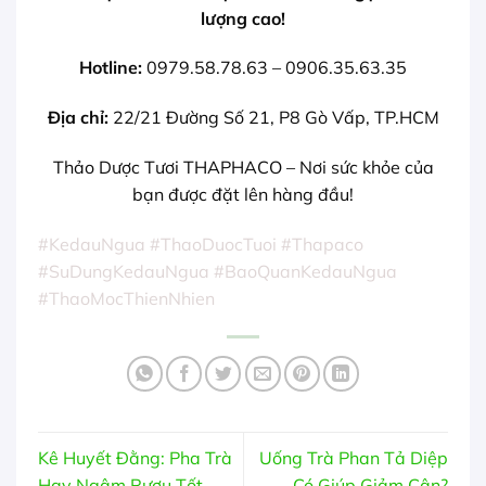
lượng cao!
Hotline:
0979.58.78.63 – 0906.35.63.35
Địa chỉ:
22/21 Đường Số 21, P8 Gò Vấp, TP.HCM
Thảo Dược Tươi THAPHACO – Nơi sức khỏe của
bạn được đặt lên hàng đầu!
#KedauNgua #ThaoDuocTuoi #Thapaco
#SuDungKedauNgua #BaoQuanKedauNgua
#ThaoMocThienNhien
Kê Huyết Đằng: Pha Trà
Uống Trà Phan Tả Diệp
Hay Ngâm Rượu Tốt
Có Giúp Giảm Cân?