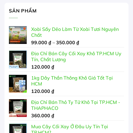
SẢN PHẨM
Xoài Sấy Dẻo Làm Từ Xoài Tươi Nguyên
Chất
Khoảng
99.000
₫
–
350.000
₫
giá:
Địa Chỉ Bán Cây Cối Xay Khô TP.HCM Uy
từ
Tín, Chất Lượng
99.000 ₫
120.000
₫
đến
350.000 ₫
1kg Dây Thần Thông Khô Giá Tốt Tại
HCM
120.000
₫
Địa Chỉ Bán Thỏ Ty Tử Khô Tại TP.HCM -
THAPHACO
360.000
₫
Mua Cây Cối Xay Ở Đâu Uy Tín Tại
TP.HCM?