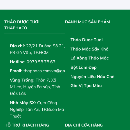
THẢO DƯỢC TƯƠI
DANH MỤC SẢN PHẨM
THAPHACO
Thảo Dược Tươi
Địa chỉ:
22/21 Đường Số 21,
Thảo Mộc Sấy Khô
P8 Gò Vấp, TP.HCM
Lá Xông Thảo Mộc
Hotline:
0979.58.78.63
Bột Làm Đẹp
Email:
thaphaco.com.vn@gmail.com
Nguyên Liệu Nấu Chè
Vùng Trồng:
Thôn 7, Xã
Gia Vị Tạo Màu
M'Leo, Huyện Ea súp, Tỉnh
Đắk Lắk
Nhà Máy SX:
Cụm Công
Nghiệp Tân An, TP.Buôn Ma
Thuột
HỖ TRỢ KHÁCH HÀNG
ĐỊA CHỈ CỬA HÀNG