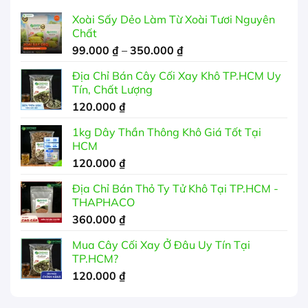
Xoài Sấy Dẻo Làm Từ Xoài Tươi Nguyên
Chất
Khoảng
99.000
₫
–
350.000
₫
giá:
Địa Chỉ Bán Cây Cối Xay Khô TP.HCM Uy
từ
Tín, Chất Lượng
99.000 ₫
120.000
₫
đến
350.000 ₫
1kg Dây Thần Thông Khô Giá Tốt Tại
HCM
120.000
₫
Địa Chỉ Bán Thỏ Ty Tử Khô Tại TP.HCM -
THAPHACO
360.000
₫
Mua Cây Cối Xay Ở Đâu Uy Tín Tại
TP.HCM?
120.000
₫