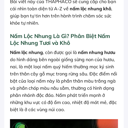
Bài viết này của THAPHACO sẽ cung cấp cho bạn
cái nhìn toàn diện từ A-Z về
nấm lộc nhung khô
,
giúp bạn tự tin hơn trên hành trình chăm sóc sức
khỏe tự nhiên.
Nấm Lộc Nhung Là Gì? Phân Biệt Nấm
Lộc Nhung Tươi và Khô
Nấm lộc nhung
, còn được gọi là
nấm nhung hươu
do hình dáng bên ngoài giống sừng non của hươu,
nai, là một loại nấm quý hiếm thường mọc ký sinh
trên thân cây gỗ mục trong rừng sâu. Đặc điểm nổi
bật của loại nấm này là phần thân màu trắng ngà
và phần chóp màu nâu sẫm, thường có hình dạng
phân nhánh độc đáo. Nấm phát triển mạnh ở
những khu vực có độ ẩm cao, nhiệt độ mát mẻ, đặc
biệt là ở các vùng núi cao.