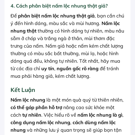
4.
Cách phân biệt nấm lộc nhung thật giả
?
Để
phân biệt nấm lộc nhung thật giả
, bạn cần chú
ý đến hình dáng, màu sắc và mùi hương.
Nấm lộc
nhung thật
thường có hình dáng tự nhiên, màu nâu
sẫm ở chóp và trắng ngà ở thân, mùi thơm đặc
trưng của nấm. Nấm giả hoặc nấm kém chất lượng
thường có màu sắc bất thường, mùi lạ, hoặc hình
dáng quá đều, không tự nhiên. Tốt nhất, hãy mua
từ các địa chỉ
uy tín
,
nguồn gốc rõ ràng
để tránh
mua phải hàng giả, kém chất lượng.
Kết Luận
Nấm lộc nhung
là một món quà quý từ thiên nhiên,
có thể góp phần hỗ trợ
nâng cao sức khỏe một
cách
tự nhiên
. Việc hiểu rõ về
nấm lộc nhung là gì
,
công dụng nấm lộc nhung
,
cách dùng nấm lộc
nhung
và những lưu ý quan trọng sẽ giúp bạn tận