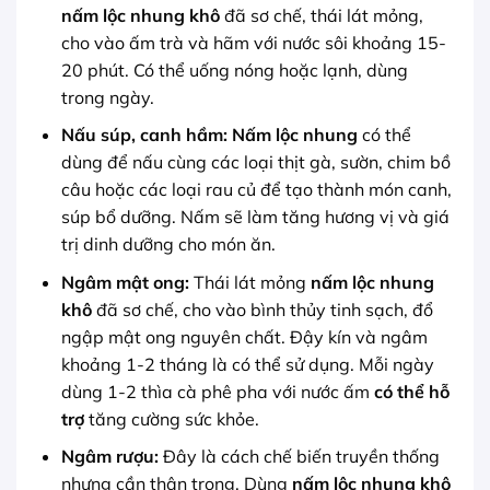
nấm lộc nhung khô
đã sơ chế, thái lát mỏng,
cho vào ấm trà và hãm với nước sôi khoảng 15-
20 phút. Có thể uống nóng hoặc lạnh, dùng
trong ngày.
Nấu súp, canh hầm:
Nấm lộc nhung
có thể
dùng để nấu cùng các loại thịt gà, sườn, chim bồ
câu hoặc các loại rau củ để tạo thành món canh,
súp bổ dưỡng. Nấm sẽ làm tăng hương vị và giá
trị dinh dưỡng cho món ăn.
Ngâm mật ong:
Thái lát mỏng
nấm lộc nhung
khô
đã sơ chế, cho vào bình thủy tinh sạch, đổ
ngập mật ong nguyên chất. Đậy kín và ngâm
khoảng 1-2 tháng là có thể sử dụng. Mỗi ngày
dùng 1-2 thìa cà phê pha với nước ấm
có thể hỗ
trợ
tăng cường sức khỏe.
Ngâm rượu:
Đây là cách chế biến truyền thống
nhưng cần thận trọng. Dùng
nấm lộc nhung khô