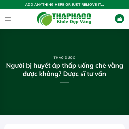
Bỏ
ADD ANYTHING HERE OR JUST REMOVE IT...
qua
nội
dung
THẢO DƯỢC
Người bị huyết áp thấp uống chè vằng
được không? Dược sĩ tư vấn