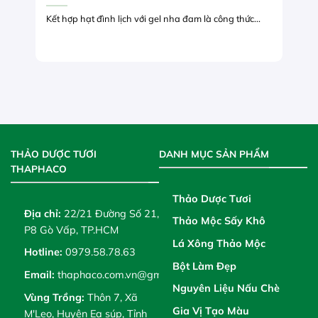
Kết hợp hạt đình lịch với gel nha đam là công thức...
THẢO DƯỢC TƯƠI
DANH MỤC SẢN PHẨM
THAPHACO
Thảo Dược Tươi
Địa chỉ:
22/21 Đường Số 21,
Thảo Mộc Sấy Khô
P8 Gò Vấp, TP.HCM
Lá Xông Thảo Mộc
Hotline:
0979.58.78.63
Bột Làm Đẹp
Email:
thaphaco.com.vn@gmail.com
Nguyên Liệu Nấu Chè
Vùng Trồng:
Thôn 7, Xã
Gia Vị Tạo Màu
M'Leo, Huyện Ea súp, Tỉnh