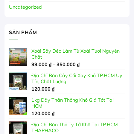
Uncategorized
SẢN PHẨM
Xoài Sấy Dẻo Làm Từ Xoài Tươi Nguyên
Chất
Khoảng
99.000
₫
–
350.000
₫
giá:
Địa Chỉ Bán Cây Cối Xay Khô TP.HCM Uy
từ
Tín, Chất Lượng
99.000 ₫
120.000
₫
đến
350.000 ₫
1kg Dây Thần Thông Khô Giá Tốt Tại
HCM
120.000
₫
Địa Chỉ Bán Thỏ Ty Tử Khô Tại TP.HCM -
THAPHACO