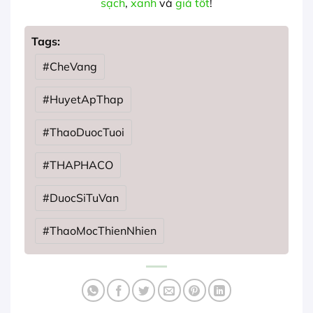
sạch
,
xanh
và
giá tốt
!
Tags:
#CheVang
#HuyetApThap
#ThaoDuocTuoi
#THAPHACO
#DuocSiTuVan
#ThaoMocThienNhien