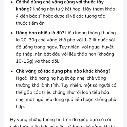
Có thể dùng chè vằng cùng với thuốc tây
không?
Không nên tự ý kết hợp. Hãy tham khảo
ý kiến bác sĩ hoặc dược sĩ về các tương tác
thuốc tiềm ẩn.
Uống bao nhiêu là đủ?
Liều lượng thông thường
là 20-30g chè vằng khô pha với 1-2 lít nước sôi
để uống trong ngày. Tuy nhiên, với người huyết
áp thấp, nên bắt đầu với liều thấp hơn (khoảng
10-15g) và theo dõi.
Chè vằng có tác dụng phụ nào khác không?
Ngoài khả năng hạ huyết áp nhẹ, chè vằng
thường khá lành tính. Tuy nhiên, một số người có
thể gặp các triệu chứng như rối loạn tiêu hóa
nhẹ, mất ngủ nếu dùng quá liều hoặc không phù
hợp.
Hy vọng những thông tin trên đã giúp bạn có cái
nhìn toàn diện hơn về việc sử dụng chè vằng khi bị