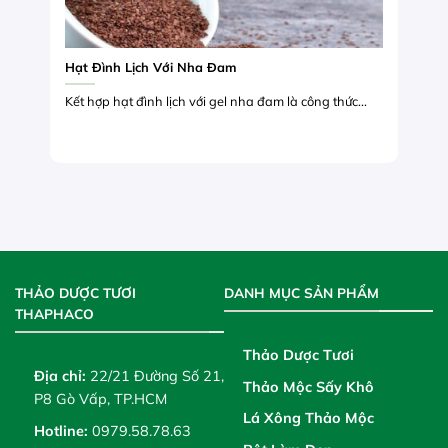
Hạt Đình Lịch Với Nha Đam
Kết hợp hạt đình lịch với gel nha đam là công thức...
THẢO DƯỢC TƯƠI
DANH MỤC SẢN PHẨM
THAPHACO
Thảo Dược Tươi
Địa chỉ:
22/21 Đường Số 21,
Thảo Mộc Sấy Khô
P8 Gò Vấp, TP.HCM
Lá Xông Thảo Mộc
Hotline:
0979.58.78.63