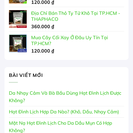
120.000
₫
Địa Chỉ Bán Thỏ Ty Tử Khô Tại TP.HCM -
THAPHACO
360.000
₫
Mua Cây Cối Xay Ở Đâu Uy Tín Tại
TP.HCM?
120.000
₫
BÀI VIẾT MỚI
Da Nhạy Cảm Và Bà Bầu Dùng Hạt Đình Lịch Được
Không?
Hạt Đình Lịch Hợp Da Nào? (Khô, Dầu, Nhạy Cảm)
Mặt Nạ Hạt Đình Lịch Cho Da Dầu Mụn Có Hợp
Không?