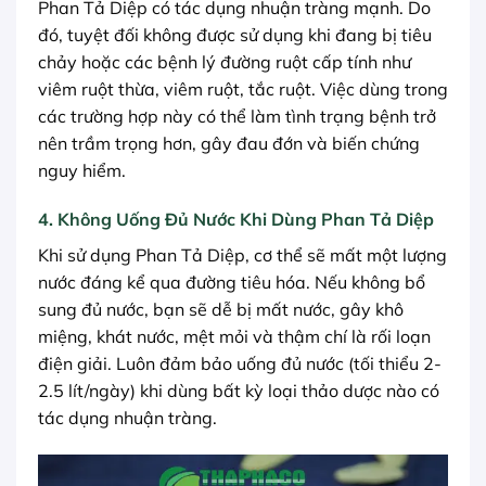
Phan Tả Diệp có tác dụng nhuận tràng mạnh. Do
đó, tuyệt đối không được sử dụng khi đang bị tiêu
chảy hoặc các bệnh lý đường ruột cấp tính như
viêm ruột thừa, viêm ruột, tắc ruột. Việc dùng trong
các trường hợp này có thể làm tình trạng bệnh trở
nên trầm trọng hơn, gây đau đớn và biến chứng
nguy hiểm.
4. Không Uống Đủ Nước Khi Dùng Phan Tả Diệp
Khi sử dụng Phan Tả Diệp, cơ thể sẽ mất một lượng
nước đáng kể qua đường tiêu hóa. Nếu không bổ
sung đủ nước, bạn sẽ dễ bị mất nước, gây khô
miệng, khát nước, mệt mỏi và thậm chí là rối loạn
điện giải. Luôn đảm bảo uống đủ nước (tối thiểu 2-
2.5 lít/ngày) khi dùng bất kỳ loại thảo dược nào có
tác dụng nhuận tràng.