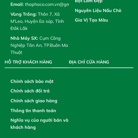
Bột Làm Đẹp
Email:
thaphaco.com.vn@gmail.com
Nguyên Liệu Nấu Chè
Vùng Trồng:
Thôn 7, Xã
Gia Vị Tạo Màu
M'Leo, Huyện Ea súp, Tỉnh
Đắk Lắk
Nhà Máy SX:
Cụm Công
Nghiệp Tân An, TP.Buôn Ma
Thuột
HỖ TRỢ KHÁCH HÀNG
ĐỊA CHỈ CỬA HÀNG
Chính sách bảo mật
Chính sách đổi trả
Chính sách giao hàng
Thông tin thanh toán
Nghĩa vụ của người bán và
khách hàng