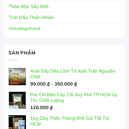
Thảo Mộc Sấy Khô
Tinh Dầu Thiên Nhiên
Uncategorized
SẢN PHẨM
Xoài Sấy Dẻo Làm Từ Xoài Tươi Nguyên
Chất
Khoảng
99.000
₫
–
350.000
₫
giá:
Địa Chỉ Bán Cây Cối Xay Khô TP.HCM Uy
từ
Tín, Chất Lượng
99.000 ₫
120.000
₫
đến
350.000 ₫
1kg Dây Thần Thông Khô Giá Tốt Tại
HCM