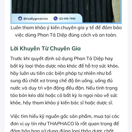
Luôn tham khảo ý kiến chuyên gia y tế để đảm bảo
việc dùng Phan Tả Diệp đúng cách và an toàn.
Lời Khuyên Từ Chuyên Gia
Trước khi quyết định sử dụng Phan Tả Diệp hay
bất kỳ loại thảo dược nào khác để hỗ trợ sức khỏe,
hãy luôn ưu tiên các biện pháp tự nhiên như bổ
sung đủ chất xơ trong chế độ ăn uống, uống đủ
nước và duy trì vận động đều đặn. Nếu tình trạng
táo bón kéo dài hoặc có bất kỳ lo ngại nào về sức
khỏe, hãy tham khảo ý kiến bác sĩ hoặc dược sĩ.
Việc tìm hiểu kỹ nguồn gốc sản phẩm, mua tại các
đơn vị uy tín như THAPHACO là rất quan trọng để
đảm bảo bạn sử dụng đúng loại thảo dược chất