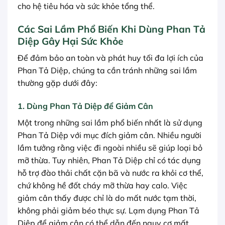
cho hệ tiêu hóa và sức khỏe tổng thể.
Các Sai Lầm Phổ Biến Khi Dùng Phan Tả
Diệp Gây Hại Sức Khỏe
Để đảm bảo an toàn và phát huy tối đa lợi ích của
Phan Tả Diệp, chúng ta cần tránh những sai lầm
thường gặp dưới đây:
1. Dùng Phan Tả Diệp để Giảm Cân
Một trong những sai lầm phổ biến nhất là sử dụng
Phan Tả Diệp với mục đích giảm cân. Nhiều người
lầm tưởng rằng việc đi ngoài nhiều sẽ giúp loại bỏ
mỡ thừa. Tuy nhiên, Phan Tả Diệp chỉ có tác dụng
hỗ trợ đào thải chất cặn bã và nước ra khỏi cơ thể,
chứ không hề đốt cháy mỡ thừa hay calo. Việc
giảm cân thấy được chỉ là do mất nước tạm thời,
không phải giảm béo thực sự. Lạm dụng Phan Tả
Diệp để giảm cân có thể dẫn đến nguy cơ mất