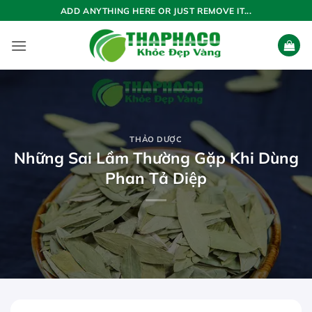
Bỏ
ADD ANYTHING HERE OR JUST REMOVE IT...
qua
nội
dung
THẢO DƯỢC
Những Sai Lầm Thường Gặp Khi Dùng
Phan Tả Diệp