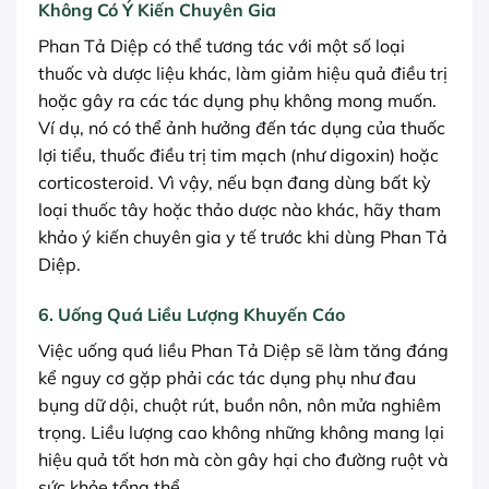
Không Có Ý Kiến Chuyên Gia
Phan Tả Diệp có thể tương tác với một số loại
thuốc và dược liệu khác, làm giảm hiệu quả điều trị
hoặc gây ra các tác dụng phụ không mong muốn.
Ví dụ, nó có thể ảnh hưởng đến tác dụng của thuốc
lợi tiểu, thuốc điều trị tim mạch (như digoxin) hoặc
corticosteroid. Vì vậy, nếu bạn đang dùng bất kỳ
loại thuốc tây hoặc thảo dược nào khác, hãy tham
khảo ý kiến chuyên gia y tế trước khi dùng Phan Tả
Diệp.
6. Uống Quá Liều Lượng Khuyến Cáo
Việc uống quá liều Phan Tả Diệp sẽ làm tăng đáng
kể nguy cơ gặp phải các tác dụng phụ như đau
bụng dữ dội, chuột rút, buồn nôn, nôn mửa nghiêm
trọng. Liều lượng cao không những không mang lại
hiệu quả tốt hơn mà còn gây hại cho đường ruột và
sức khỏe tổng thể.