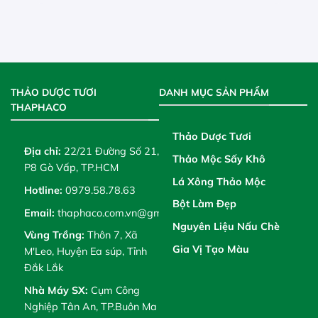
THẢO DƯỢC TƯƠI
DANH MỤC SẢN PHẨM
THAPHACO
Thảo Dược Tươi
Địa chỉ:
22/21 Đường Số 21,
Thảo Mộc Sấy Khô
P8 Gò Vấp, TP.HCM
Lá Xông Thảo Mộc
Hotline:
0979.58.78.63
Bột Làm Đẹp
Email:
thaphaco.com.vn@gmail.com
Nguyên Liệu Nấu Chè
Vùng Trồng:
Thôn 7, Xã
Gia Vị Tạo Màu
M'Leo, Huyện Ea súp, Tỉnh
Đắk Lắk
Nhà Máy SX:
Cụm Công
Nghiệp Tân An, TP.Buôn Ma