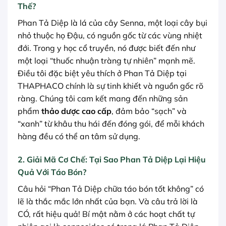
Thế?
Phan Tả Diệp là lá của cây Senna, một loại cây bụi
nhỏ thuộc họ Đậu, có nguồn gốc từ các vùng nhiệt
đới. Trong y học cổ truyền, nó được biết đến như
một loại “thuốc nhuận tràng tự nhiên” mạnh mẽ.
Điều tôi đặc biệt yêu thích ở Phan Tả Diệp tại
THAPHACO chính là sự tinh khiết và nguồn gốc rõ
ràng. Chúng tôi cam kết mang đến những sản
phẩm
thảo dược cao cấp
, đảm bảo “sạch” và
“xanh” từ khâu thu hái đến đóng gói, để mỗi khách
hàng đều có thể an tâm sử dụng.
2. Giải Mã Cơ Chế: Tại Sao Phan Tả Diệp Lại Hiệu
Quả Với Táo Bón?
Câu hỏi “Phan Tả Diệp chữa táo bón tốt không” có
lẽ là thắc mắc lớn nhất của bạn. Và câu trả lời là
CÓ, rất hiệu quả! Bí mật nằm ở các hoạt chất tự