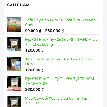
SẢN PHẨM
Xoài Sấy Dẻo Làm Từ Xoài Tươi Nguyên
Chất
Khoảng
99.000
₫
–
350.000
₫
giá:
Địa Chỉ Bán Cây Cối Xay Khô TP.HCM Uy
từ
Tín, Chất Lượng
99.000 ₫
120.000
₫
đến
350.000 ₫
1kg Dây Thần Thông Khô Giá Tốt Tại
HCM
120.000
₫
Địa Chỉ Bán Thỏ Ty Tử Khô Tại TP.HCM -
THAPHACO
360.000
₫
Mua Cây Cối Xay Ở Đâu Uy Tín Tại
TP.HCM?