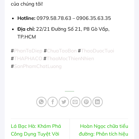
của chúng tôi!
Hotline:
0979.58.78.63 – 0906.35.63.35
Địa chỉ:
22/21 Đường Số 21, P8 Gò Vấp,
TP.HCM
#
PhanTaDiep
#
ChuaTaoBon
#
ThaoDuocTuoi
#
THAPHACO
#
ThaoMocThienNhien
#
SanPhamChatLuong
Lá Bạc Hà: Khám Phá
Hoàn Ngọc chữa tiểu
Công Dụng Tuyệt Vời
đường: Phân tích hiệu