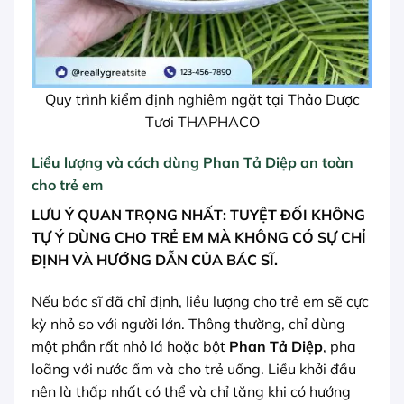
Quy trình kiểm định nghiêm ngặt tại Thảo Dược
Tươi THAPHACO
Liều lượng và cách dùng Phan Tả Diệp an toàn
cho trẻ em
LƯU Ý QUAN TRỌNG NHẤT: TUYỆT ĐỐI KHÔNG
TỰ Ý DÙNG CHO TRẺ EM MÀ KHÔNG CÓ SỰ CHỈ
ĐỊNH VÀ HƯỚNG DẪN CỦA BÁC SĨ.
Nếu bác sĩ đã chỉ định, liều lượng cho trẻ em sẽ cực
kỳ nhỏ so với người lớn. Thông thường, chỉ dùng
một phần rất nhỏ lá hoặc bột
Phan Tả Diệp
, pha
loãng với nước ấm và cho trẻ uống. Liều khởi đầu
nên là thấp nhất có thể và chỉ tăng khi có hướng