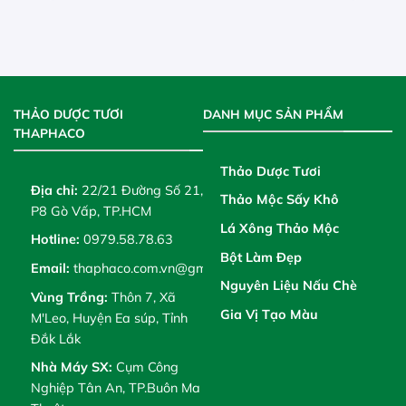
THẢO DƯỢC TƯƠI
DANH MỤC SẢN PHẨM
THAPHACO
Thảo Dược Tươi
Địa chỉ:
22/21 Đường Số 21,
Thảo Mộc Sấy Khô
P8 Gò Vấp, TP.HCM
Lá Xông Thảo Mộc
Hotline:
0979.58.78.63
Bột Làm Đẹp
Email:
thaphaco.com.vn@gmail.com
Nguyên Liệu Nấu Chè
Vùng Trồng:
Thôn 7, Xã
Gia Vị Tạo Màu
M'Leo, Huyện Ea súp, Tỉnh
Đắk Lắk
Nhà Máy SX:
Cụm Công
Nghiệp Tân An, TP.Buôn Ma