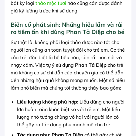
bất kỳ loại
thảo mộc tươi
nào cũng cần được đánh
giá kỹ lưỡng trước khi sử dụng.
Biến cố phát sinh: Những hiểu lầm và rủi
ro tiềm ẩn khi dùng Phan Tả Diệp cho bé
Sự thật là, không phải loại thảo dược nào tốt cho
người lớn cũng an toàn tuyệt đối cho trẻ em. Cơ thể
của trẻ, đặc biệt là hệ tiêu hóa, còn rất non nớt và
nhạy cảm. Việc tự ý sử dụng
Phan Tả Diệp
cho trẻ
mà không có sự chỉ dẫn của chuyên gia có thể dẫn
đến những hậu quả không mong muốn. Một số hiểu
lầm phổ biến mà chúng tôi thường thấy bao gồm:
Liều lượng không phù hợp:
Liều dùng cho người
lớn hoàn toàn khác biệt so với trẻ em. Một liều
lượng nhỏ tưởng chừng vô hại với người lớn có
thể gây ra tác dụng phụ mạnh mẽ cho trẻ.
Tác dụng phụ:
Phan Tả Diệp
có thể gây chuột