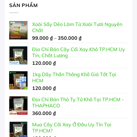
SẢN PHẨM
Xoài Sấy Dẻo Làm Từ Xoài Tươi Nguyên
Chất
Khoảng
99.000
₫
–
350.000
₫
giá:
Địa Chỉ Bán Cây Cối Xay Khô TP.HCM Uy
từ
Tín, Chất Lượng
99.000 ₫
120.000
₫
đến
350.000 ₫
1kg Dây Thần Thông Khô Giá Tốt Tại
HCM
120.000
₫
Địa Chỉ Bán Thỏ Ty Tử Khô Tại TP.HCM -
THAPHACO
360.000
₫
Mua Cây Cối Xay Ở Đâu Uy Tín Tại
TP.HCM?