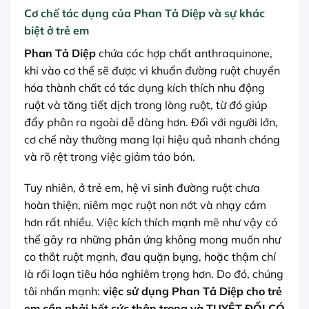
Cơ chế tác dụng của Phan Tả Diệp và sự khác
biệt ở trẻ em
Phan Tả Diệp
chứa các hợp chất anthraquinone,
khi vào cơ thể sẽ được vi khuẩn đường ruột chuyển
hóa thành chất có tác dụng kích thích nhu động
ruột và tăng tiết dịch trong lòng ruột, từ đó giúp
đẩy phân ra ngoài dễ dàng hơn. Đối với người lớn,
cơ chế này thường mang lại hiệu quả nhanh chóng
và rõ rệt trong việc giảm táo bón.
Tuy nhiên, ở trẻ em, hệ vi sinh đường ruột chưa
hoàn thiện, niêm mạc ruột non nớt và nhạy cảm
hơn rất nhiều. Việc kích thích mạnh mẽ như vậy có
thể gây ra những phản ứng không mong muốn như
co thắt ruột mạnh, đau quặn bụng, hoặc thậm chí
là rối loạn tiêu hóa nghiêm trọng hơn. Do đó, chúng
tôi nhấn mạnh:
việc sử dụng Phan Tả Diệp cho trẻ
em cần phải hết sức thận trọng và TUYỆT ĐỐI CÓ