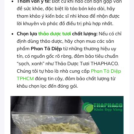
Tham vấn y tế:
Bất cứ khi nào con bạn gặp vấn
đề sức khỏe, đặc biệt là táo bón kéo dài, hãy
tham khảo ý kiến bác sĩ nhi khoa để nhận được
lời khuyên và phác đồ điều trị phù hợp nhất.
Chọn lựa
thảo dược tươi
chất lượng:
Nếu có chỉ
định dùng thảo dược, hãy chọn mua các sản
phẩm
Phan Tả Diệp
từ những thương hiệu uy
tín, có nguồn gốc rõ ràng, đảm bảo tiêu chuẩn
“sạch, xanh” như Thảo Dược Tươi THAPHACO.
Chúng tôi tự hào là nhà cung cấp
Phan Tả Diệp
TPHCM
đáng tin cậy, đảm bảo chất lượng từ
khâu chọn lọc đến đóng gói.