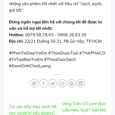
những sản phẩm tốt nhất với tiêu chí “sạch, xanh,
giá tốt”.
Đừng ngần ngại liên hệ với chúng tôi để được tư
vấn và hỗ trợ tốt nhất:
Hotline:
0979.58.78.63 – 0906.35.63.35
Địa chỉ:
22/21 Đường Số 21, P8 Gò Vấp, TP.HCM
#PhanTaDiepTreEm #ThaoDuocTuoi #THAPHACO
#TriTaoBonTreEm #ThaoDuocSach
#KiemDinhChatLuong
Uống Giảo Cổ Lam Bao
Tại sao dây thìa canh tốt
Lâu Hiệu Quả? Giải Mã
cho người bị tiểu đường?