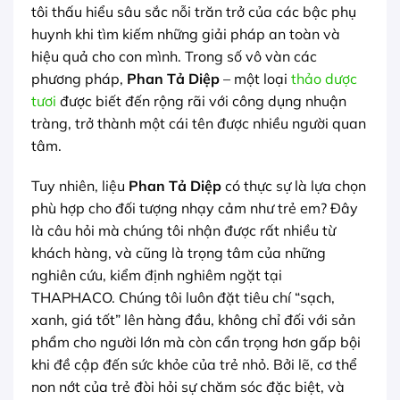
tôi thấu hiểu sâu sắc nỗi trăn trở của các bậc phụ
huynh khi tìm kiếm những giải pháp an toàn và
hiệu quả cho con mình. Trong số vô vàn các
phương pháp,
Phan Tả Diệp
– một loại
thảo dược
tươi
được biết đến rộng rãi với công dụng nhuận
tràng, trở thành một cái tên được nhiều người quan
tâm.
Tuy nhiên, liệu
Phan Tả Diệp
có thực sự là lựa chọn
phù hợp cho đối tượng nhạy cảm như trẻ em? Đây
là câu hỏi mà chúng tôi nhận được rất nhiều từ
khách hàng, và cũng là trọng tâm của những
nghiên cứu, kiểm định nghiêm ngặt tại
THAPHACO. Chúng tôi luôn đặt tiêu chí “sạch,
xanh, giá tốt” lên hàng đầu, không chỉ đối với sản
phẩm cho người lớn mà còn cẩn trọng hơn gấp bội
khi đề cập đến sức khỏe của trẻ nhỏ. Bởi lẽ, cơ thể
non nớt của trẻ đòi hỏi sự chăm sóc đặc biệt, và