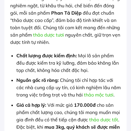
nghiêm ngặt, từ khâu thu hái, chế biến đến đóng
gói, mỗi sản phẩm
Phan Tả Diệp
đều đạt chuẩn
“thảo dược cao cấp”, đảm bảo độ tinh khiết và an
toàn tuyệt đối. Chúng tôi cam kết mang đến những
sản phẩm
thảo dược tươi
nguyên chất, giữ trọn vẹn
dược tính tự nhiên.
Chất lượng được kiểm định:
Mọi lô sản phẩm
đều được kiểm tra kỹ lưỡng, đảm bảo không lẫn
tạp chất, không hóa chất độc hại.
Nguồn gốc rõ ràng:
Chúng tôi chỉ hợp tác với
các nhà cung cấp uy tín, có kinh nghiệm lâu năm
trong việc trồng trọt và thu hái
thảo mộc tươi
.
Giá cả hợp lý:
Với mức giá
170.000đ
cho sản
phẩm chất lượng cao, chúng tôi mong muốn mọi
gia đình đều có thể tiếp cận được
thảo dược tốt
.
Đặc biệt, khi
mua 3kg, quý khách sẽ được miễn