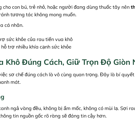
 cho con bú, trẻ nhỏ, hoặc người đang dùng thuốc tây nên
t
tránh tương tác không mong muốn.
ịa cá nhân.
 hỗ trợ nhiều khía cạnh sức khỏe
 Khô Đúng Cách, Giữ Trọn Độ Giòn
 việc sơ chế đúng cách là vô cùng quan trọng. Đây là bí quyết
thanh mát.
ng
anh ngả vàng đều, không bị ẩm mốc, không có mùi lạ. Sợi ra
thông tin nguồn gốc rõ ràng sẽ đáng tin cậy hơn.