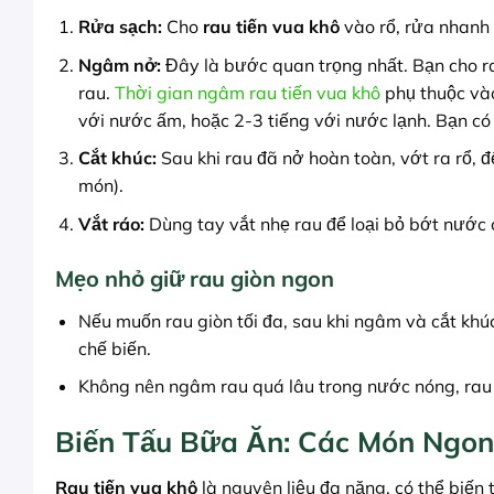
Rửa sạch:
Cho
rau tiến vua khô
vào rổ, rửa nhanh 
Ngâm nở:
Đây là bước quan trọng nhất. Bạn cho r
rau.
Thời gian ngâm rau tiến vua khô
phụ thuộc vào
với nước ấm, hoặc 2-3 tiếng với nước lạnh. Bạn có
Cắt khúc:
Sau khi rau đã nở hoàn toàn, vớt ra rổ,
món).
Vắt ráo:
Dùng tay vắt nhẹ rau để loại bỏ bớt nước cò
Mẹo nhỏ giữ rau giòn ngon
Nếu muốn rau giòn tối đa, sau khi ngâm và cắt kh
chế biến.
Không nên ngâm rau quá lâu trong nước nóng, rau 
Biến Tấu Bữa Ăn: Các Món Ngon
Rau tiến vua khô
là nguyên liệu đa năng, có thể biế