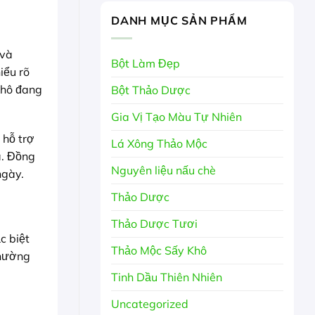
DANH MỤC SẢN PHẨM
 và
Bột Làm Đẹp
iểu rõ
 khô đang
Bột Thảo Dược
Gia Vị Tạo Màu Tự Nhiên
 hỗ trợ
Lá Xông Thảo Mộc
à. Đồng
Nguyên liệu nấu chè
ngày.
Thảo Dược
Thảo Dược Tươi
c biệt
Thảo Mộc Sấy Khô
hường
Tinh Dầu Thiên Nhiên
Uncategorized