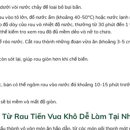
dưới vòi nước chảy để loại bỏ bụi bẩn.
au vào tô lớn, đổ nước ấm (khoảng 40-50°C) hoặc nước lạnh
 độ dày của rau và nhiệt độ nước, thường từ 30 phút đến 1 
 thể kiểm tra xem rau đã đủ mềm dẻo và nở to chưa.
 để ráo nước. Cắt rau thành những đoạn vừa ăn (khoảng 3-5 c
n sót lại, giúp rau giòn hơn khi chế biến.
úc, bạn có thể ngâm rau vào nước đá khoảng 10-15 phút trướ
sẽ bị mềm và mất độ giòn.
 Từ Rau Tiến Vua Khô Dễ Làm Tại N
n tấu thành vô vàn món ăn hấp dẫn, từ các món gỏi thanh mát