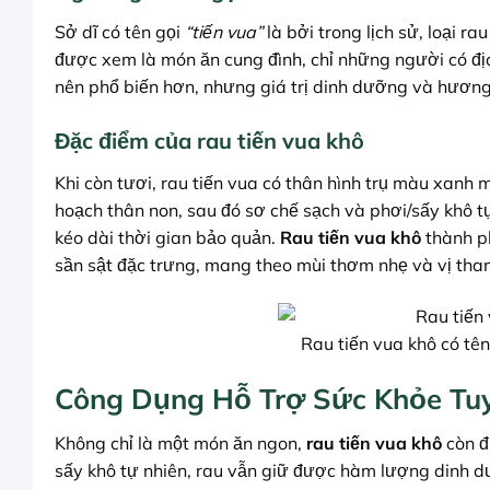
Sở dĩ có tên gọi
“tiến vua”
là bởi trong lịch sử, loại 
được xem là món ăn cung đình, chỉ những người có địa
nên phổ biến hơn, nhưng giá trị dinh dưỡng và hương
Đặc điểm của rau tiến vua khô
Khi còn tươi, rau tiến vua có thân hình trụ màu xanh 
hoạch thân non, sau đó sơ chế sạch và phơi/sấy khô tự
kéo dài thời gian bảo quản.
Rau tiến vua khô
thành p
sần sật đặc trưng, mang theo mùi thơm nhẹ và vị than
Rau tiến vua khô có tên
Công Dụng Hỗ Trợ Sức Khỏe Tuy
Không chỉ là một món ăn ngon,
rau tiến vua khô
còn đ
sấy khô tự nhiên, rau vẫn giữ được hàm lượng dinh 