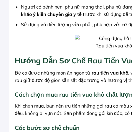
Người có bệnh nền, phụ nữ mang thai, phụ nữ đang
khảo ý kiến chuyên gia y tế
trước khi sử dụng để 
Sử dụng với liều lượng vừa phải, phù hợp với cơ đ
Rau tiến vua khô
Hướng Dẫn Sơ Chế Rau Tiến Vua
Để có được những món ăn ngon từ
rau tiến vua khô
,
rau giữ được độ giòn sần sật đặc trưng và hương vị 
Cách chọn mua rau tiến vua khô chất lượ
Khi chọn mua, bạn nên ưu tiên những gói rau có màu x
đều, không bị vụn nát. Sản phẩm đóng gói kín đáo, có 
Các bước sơ chế chuẩn