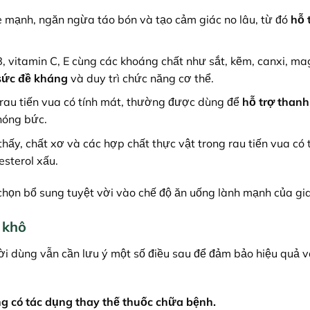
 mạnh, ngăn ngừa táo bón và tạo cảm giác no lâu, từ đó
hỗ 
 vitamin C, E cùng các khoáng chất như sắt, kẽm, canxi, ma
sức đề kháng
và duy trì chức năng cơ thể.
rau tiến vua có tính mát, thường được dùng để
hỗ trợ thanh
nóng bức.
hấy, chất xơ và các hợp chất thực vật trong rau tiến vua có
sterol xấu.
chọn bổ sung tuyệt vời vào chế độ ăn uống lành mạnh của gia
 khô
i dùng vẫn cần lưu ý một số điều sau để đảm bảo hiệu quả v
g có tác dụng thay thế thuốc chữa bệnh.