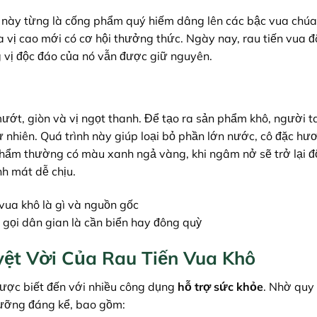
rau này từng là cống phẩm quý hiếm dâng lên các bậc vua chúa
 vị cao mới có cơ hội thưởng thức. Ngày nay, rau tiến vua đ
 vị độc đáo của nó vẫn được giữ nguyên.
mướt, giòn và vị ngọt thanh. Để tạo ra sản phẩm khô, người t
 nhiên. Quá trình này giúp loại bỏ phần lớn nước, cô đặc hư
hẩm thường có màu xanh ngả vàng, khi ngâm nở sẽ trở lại đ
h mát dễ chịu.
 gọi dân gian là cần biển hay đông quỳ
ệt Vời Của Rau Tiến Vua Khô
ược biết đến với nhiều công dụng
hỗ trợ sức khỏe
. Nhờ quy 
dưỡng đáng kể, bao gồm: