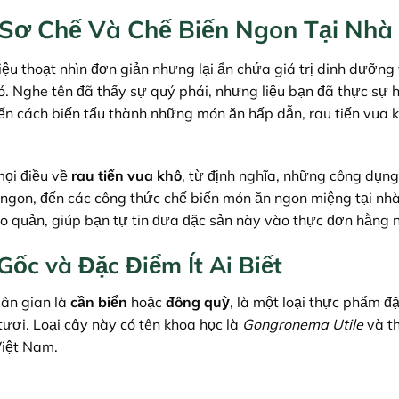
 Sơ Chế Và Chế Biến Ngon Tại Nhà
ệu thoạt nhìn đơn giản nhưng lại ẩn chứa giá trị dinh dưỡng
ó. Nghe tên đã thấy sự quý phái, nhưng liệu bạn đã thực sự h
 đến cách biến tấu thành những món ăn hấp dẫn, rau tiến vua
ọi điều về
rau tiến vua khô
, từ định nghĩa, những công dụng
n ngon, đến các công thức chế biến món ăn ngon miệng tại nh
ảo quản, giúp bạn tự tin đưa đặc sản này vào thực đơn hằng 
ốc và Đặc Điểm Ít Ai Biết
dân gian là
cần biển
hoặc
đông quỳ
, là một loại thực phẩm đặ
tươi. Loại cây này có tên khoa học là
Gongronema Utile
và t
Việt Nam.