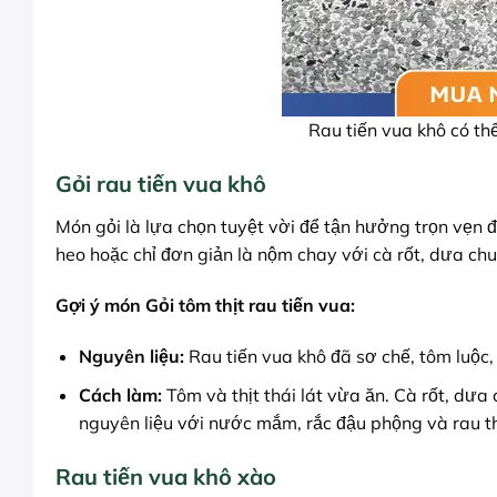
Rau tiến vua khô có th
Gỏi rau tiến vua khô
Món gỏi là lựa chọn tuyệt vời để tận hưởng trọn vẹn 
heo hoặc chỉ đơn giản là nộm chay với cà rốt, dưa chu
Gợi ý món Gỏi tôm thịt rau tiến vua:
Nguyên liệu:
Rau tiến vua khô đã sơ chế, tôm luộc, 
Cách làm:
Tôm và thịt thái lát vừa ăn. Cà rốt, dưa
nguyên liệu với nước mắm, rắc đậu phộng và rau t
Rau tiến vua khô xào