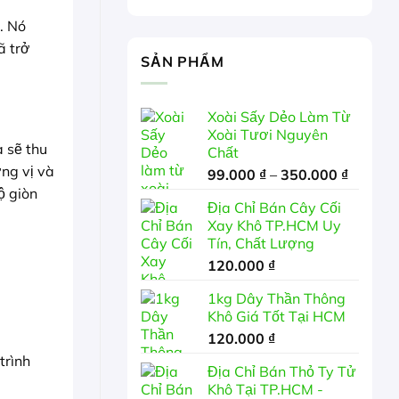
. Nó
ã trở
SẢN PHẨM
Xoài Sấy Dẻo Làm Từ
Xoài Tươi Nguyên
a sẽ thu
Chất
ơng vị và
Khoảng
99.000
₫
–
350.000
₫
giá:
ộ giòn
Địa Chỉ Bán Cây Cối
từ
Xay Khô TP.HCM Uy
99.000 
Tín, Chất Lượng
đến
120.000
₫
350.00
1kg Dây Thần Thông
Khô Giá Tốt Tại HCM
120.000
₫
trình
Địa Chỉ Bán Thỏ Ty Tử
Khô Tại TP.HCM -