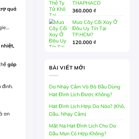
THAPHACO
trợ quá
360.000
₫
Mua Cây Cối Xay Ở
gie…
Đâu Uy Tín Tại
TP.HCM?
120.000
₫
 nhiệt,
 thể
góp
BÀI VIẾT MỚI
 đình.
Da Nhạy Cảm Và Bà Bầu Dùng
Hạt Đình Lịch Được Không?
Hạt Đình Lịch Hợp Da Nào? (Khô,
à an
Dầu, Nhạy Cảm)
Mặt Nạ Hạt Đình Lịch Cho Da
Dầu Mụn Có Hợp Không?