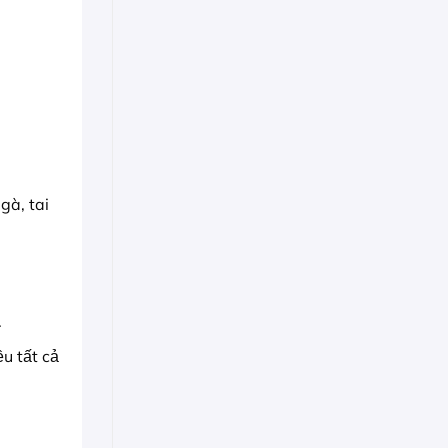
 gà, tai
.
u tất cả