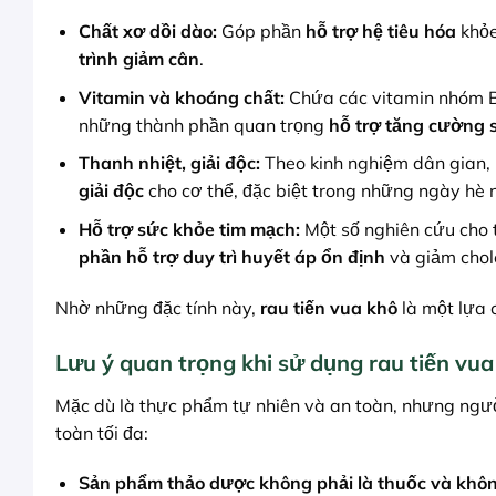
Chất xơ dồi dào:
Góp phần
hỗ trợ hệ tiêu hóa
khỏe
trình giảm cân
.
Vitamin và khoáng chất:
Chứa các vitamin nhóm B,
những thành phần quan trọng
hỗ trợ tăng cường 
Thanh nhiệt, giải độc:
Theo kinh nghiệm dân gian, 
giải độc
cho cơ thể, đặc biệt trong những ngày hè 
Hỗ trợ sức khỏe tim mạch:
Một số nghiên cứu cho t
phần hỗ trợ duy trì huyết áp ổn định
và giảm chole
Nhờ những đặc tính này,
rau tiến vua khô
là một lựa 
Lưu ý quan trọng khi sử dụng rau tiến vua
Mặc dù là thực phẩm tự nhiên và an toàn, nhưng ngườ
toàn tối đa:
Sản phẩm thảo dược không phải là thuốc và khôn