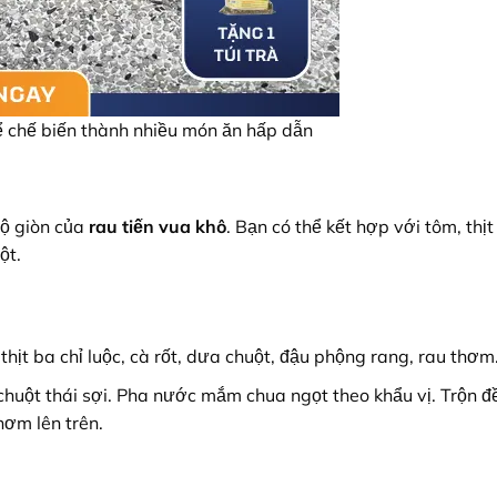
ể chế biến thành nhiều món ăn hấp dẫn
độ giòn của
rau tiến vua khô
. Bạn có thể kết hợp với tôm, thịt
ột.
thịt ba chỉ luộc, cà rốt, dưa chuột, đậu phộng rang, rau thơm
 chuột thái sợi. Pha nước mắm chua ngọt theo khẩu vị. Trộn đề
hơm lên trên.