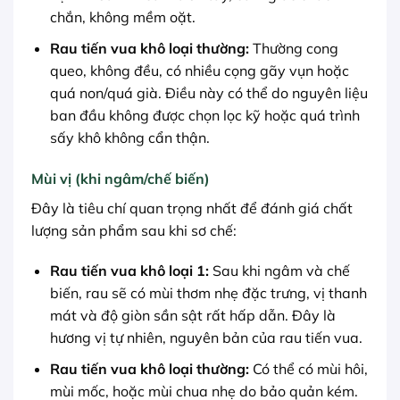
chắn, không mềm oặt.
Rau tiến vua khô loại thường:
Thường cong
queo, không đều, có nhiều cọng gãy vụn hoặc
quá non/quá già. Điều này có thể do nguyên liệu
ban đầu không được chọn lọc kỹ hoặc quá trình
sấy khô không cẩn thận.
Mùi vị (khi ngâm/chế biến)
Đây là tiêu chí quan trọng nhất để đánh giá chất
lượng sản phẩm sau khi sơ chế:
Rau tiến vua khô loại 1:
Sau khi ngâm và chế
biến, rau sẽ có mùi thơm nhẹ đặc trưng, vị thanh
mát và độ giòn sần sật rất hấp dẫn. Đây là
hương vị tự nhiên, nguyên bản của rau tiến vua.
Rau tiến vua khô loại thường:
Có thể có mùi hôi,
mùi mốc, hoặc mùi chua nhẹ do bảo quản kém.