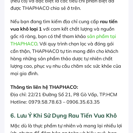
(nếu có) và đặc biệt là các tiêu chí phân biệt đã
được THAPHACO chia sẻ ở trên.
Nếu bạn đang tìm kiếm địa chỉ cung cấp
rau tiến
vua khô loại 1
với cam kết chất lượng và nguồn
gốc rõ ràng, bạn có thể tham khảo
sản phẩm tại
THAPHACO
. Với quy trình chọn lọc và đóng gói
cẩn thận, THAPHACO tự tin mang đến cho khách
hàng những sản phẩm thảo dược tự nhiên chất
lượng cao, phục vụ nhu cầu chăm sóc sức khỏe của
mọi gia đình.
Thông tin liên hệ THAPHACO:
Địa chỉ: 22/21 Đường Số 21, P8 Gò Vấp, TP.HCM
Hotline: 0979.58.78.63 – 0906.35.63.35
6. Lưu Ý Khi Sử Dụng Rau Tiến Vua Khô
Mặc dù là thực phẩm tự nhiên và mang lại nhiều lợi
ích, nhưng để đảm bảo an toàn và hiệu quả, bạn