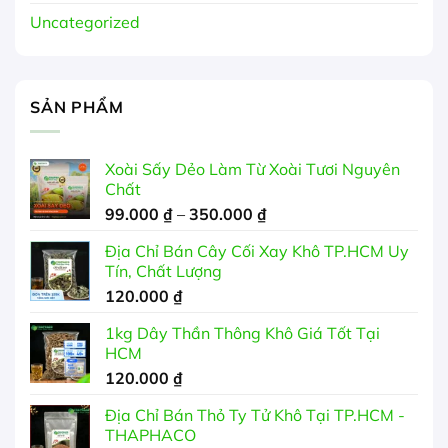
Uncategorized
SẢN PHẨM
Xoài Sấy Dẻo Làm Từ Xoài Tươi Nguyên
Chất
Khoảng
99.000
₫
–
350.000
₫
giá:
Địa Chỉ Bán Cây Cối Xay Khô TP.HCM Uy
từ
Tín, Chất Lượng
99.000 ₫
120.000
₫
đến
350.000 ₫
1kg Dây Thần Thông Khô Giá Tốt Tại
HCM
120.000
₫
Địa Chỉ Bán Thỏ Ty Tử Khô Tại TP.HCM -
THAPHACO