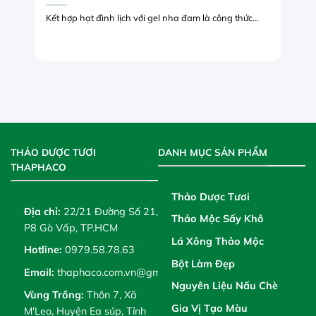
Kết hợp hạt đình lịch với gel nha đam là công thức...
THẢO DƯỢC TƯƠI
DANH MỤC SẢN PHẨM
THAPHACO
Thảo Dược Tươi
Địa chỉ:
22/21 Đường Số 21,
Thảo Mộc Sấy Khô
P8 Gò Vấp, TP.HCM
Lá Xông Thảo Mộc
Hotline:
0979.58.78.63
Bột Làm Đẹp
Email:
thaphaco.com.vn@gmail.com
Nguyên Liệu Nấu Chè
Vùng Trồng:
Thôn 7, Xã
Gia Vị Tạo Màu
M'Leo, Huyện Ea súp, Tỉnh