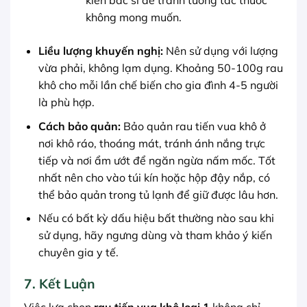
kiến bác sĩ để tránh tương tác thuốc
không mong muốn.
Liều lượng khuyến nghị:
Nên sử dụng với lượng
vừa phải, không lạm dụng. Khoảng 50-100g rau
khô cho mỗi lần chế biến cho gia đình 4-5 người
là phù hợp.
Cách bảo quản:
Bảo quản rau tiến vua khô ở
nơi khô ráo, thoáng mát, tránh ánh nắng trực
tiếp và nơi ẩm ướt để ngăn ngừa nấm mốc. Tốt
nhất nên cho vào túi kín hoặc hộp đậy nắp, có
thể bảo quản trong tủ lạnh để giữ được lâu hơn.
Nếu có bất kỳ dấu hiệu bất thường nào sau khi
sử dụng, hãy ngưng dùng và tham khảo ý kiến
chuyên gia y tế.
7. Kết Luận
Việc lựa chọn
rau tiến vua khô loại 1
không chỉ