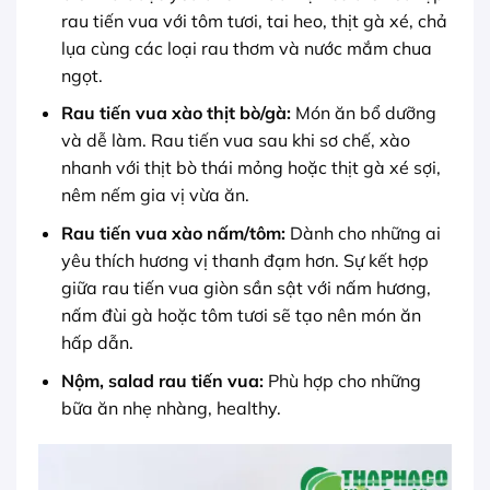
rau tiến vua với tôm tươi, tai heo, thịt gà xé, chả
lụa cùng các loại rau thơm và nước mắm chua
ngọt.
Rau tiến vua xào thịt bò/gà:
Món ăn bổ dưỡng
và dễ làm. Rau tiến vua sau khi sơ chế, xào
nhanh với thịt bò thái mỏng hoặc thịt gà xé sợi,
nêm nếm gia vị vừa ăn.
Rau tiến vua xào nấm/tôm:
Dành cho những ai
yêu thích hương vị thanh đạm hơn. Sự kết hợp
giữa rau tiến vua giòn sần sật với nấm hương,
nấm đùi gà hoặc tôm tươi sẽ tạo nên món ăn
hấp dẫn.
Nộm, salad rau tiến vua:
Phù hợp cho những
bữa ăn nhẹ nhàng, healthy.