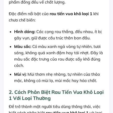
phẩm đồng đều về chất lượng.
Đặc điểm nổi bật của
rau tiến vua khô loại 1
khi
chưa chế biến:
Hình dáng:
Các cọng rau thẳng, đều nhau, ít bị
gãy vụn, giữ được cấu trúc thân ban đầu.
Màu sắc:
Có màu xanh ngả vàng tự nhiên, tươi
sáng, không quá xanh đậm hay tái nhợt. Đây là
màu sắc đặc trưng của rau được sấy khô đúng
cách.
Mùi vị:
Mùi thơm nhẹ nhàng, tự nhiên của thảo
mộc, không có mùi lạ, mùi mốc hay hóa chất.
2. Cách Phân Biệt Rau Tiến Vua Khô Loại
1 Với Loại Thường
Để trở thành một người tiêu dùng thông thái, việc
biết cách phân biệt
rau tiến vua khô loại 1
và loại