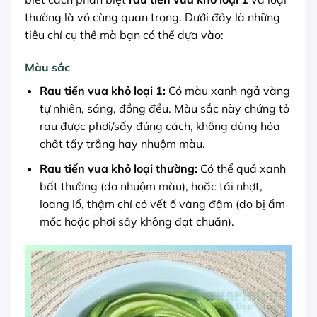
thường là vô cùng quan trọng. Dưới đây là những
tiêu chí cụ thể mà bạn có thể dựa vào:
Màu sắc
Rau tiến vua khô loại 1:
Có màu xanh ngả vàng
tự nhiên, sáng, đồng đều. Màu sắc này chứng tỏ
rau được phơi/sấy đúng cách, không dùng hóa
chất tẩy trắng hay nhuộm màu.
Rau tiến vua khô loại thường:
Có thể quá xanh
bất thường (do nhuộm màu), hoặc tái nhợt,
loang lổ, thậm chí có vết ố vàng đậm (do bị ẩm
mốc hoặc phơi sấy không đạt chuẩn).