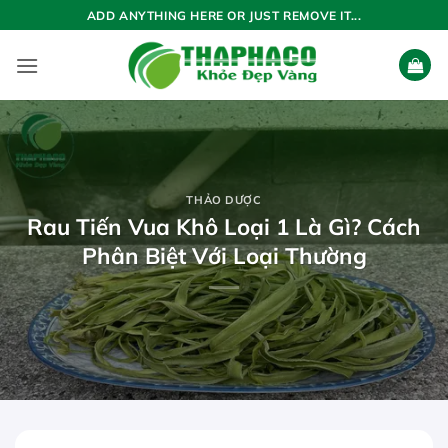
Bỏ
ADD ANYTHING HERE OR JUST REMOVE IT...
qua
nội
dung
THẢO DƯỢC
Rau Tiến Vua Khô Loại 1 Là Gì? Cách
Phân Biệt Với Loại Thường