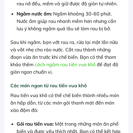
rau nở đều, mềm và giữ được độ giòn tự nhiên.
Ngâm nước ấm:
Ngâm khoảng 30-60 phút.
Nước ấm giúp rau nhanh mềm hơn nhưng cần
lưu ý không ngâm quá lâu sẽ làm rau bị bở.
Sau khi ngâm, bạn vớt rau ra, rửa lại một lần nữa
và vắt nhẹ cho ráo nước. Cắt rau thành những
đoạn vừa ăn trước khi chế biến. Bạn có thể tham
khảo thêm
cách ngâm rau tiến vua khô
để đạt độ
giòn ngon chuẩn vị.
Các món ngon từ rau tiến vua khô
Rau tiến vua khô có thể chế biến thành nhiều món
ăn hấp dẫn, từ các món gỏi thanh mát đến món
xào đậm đà:
Gỏi rau tiến vua:
Một trong những món ăn phổ
biến và được yêu thích nhất. Bạn có thể kết hợp