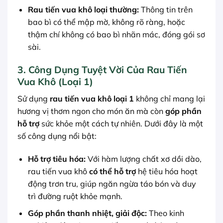
Rau tiến vua khô loại thường:
Thông tin trên
bao bì có thể mập mờ, không rõ ràng, hoặc
thậm chí không có bao bì nhãn mác, đóng gói sơ
sài.
3. Công Dụng Tuyệt Vời Của Rau Tiến
Vua Khô (Loại 1)
Sử dụng
rau tiến vua khô loại 1
không chỉ mang lại
hương vị thơm ngon cho món ăn mà còn
góp phần
hỗ trợ
sức khỏe một cách tự nhiên. Dưới đây là một
số công dụng nổi bật:
Hỗ trợ tiêu hóa:
Với hàm lượng chất xơ dồi dào,
rau tiến vua khô
có thể hỗ trợ
hệ tiêu hóa hoạt
động trơn tru, giúp ngăn ngừa táo bón và duy
trì đường ruột khỏe mạnh.
Góp phần thanh nhiệt, giải độc:
Theo kinh