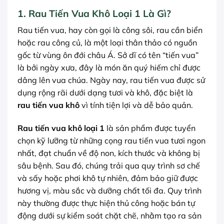
1. Rau Tiến Vua Khô Loại 1 Là Gì?
Rau tiến vua, hay còn gọi là công sôi, rau cần biển
hoặc rau công củ, là một loại thân thảo có nguồn
gốc từ vùng ôn đới châu Á. Sở dĩ có tên “tiến vua”
là bởi ngày xưa, đây là món ăn quý hiếm chỉ được
dâng lên vua chúa. Ngày nay, rau tiến vua được sử
dụng rộng rãi dưới dạng tươi và khô, đặc biệt là
rau tiến vua khô
vì tính tiện lợi và dễ bảo quản.
Rau tiến vua khô loại 1
là sản phẩm được tuyển
chọn kỹ lưỡng từ những cọng rau tiến vua tươi ngon
nhất, đạt chuẩn về độ non, kích thước và không bị
sâu bệnh. Sau đó, chúng trải qua quy trình sơ chế
và sấy hoặc phơi khô tự nhiên, đảm bảo giữ được
hương vị, màu sắc và dưỡng chất tối đa. Quy trình
này thường được thực hiện thủ công hoặc bán tự
động dưới sự kiểm soát chặt chẽ, nhằm tạo ra sản