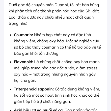
Dưới góc độ chuyên môn Dược sĩ, tôi rất hào hứng
khi phân tích các thành phần hóa học của Sài đất.
Loại thảo dược này chứa nhiều hoạt chất quan
trọng như:
Coumarin:
Nhóm hợp chất này có đặc tính
kháng viêm, chống oxy hóa. Một số nghiên cứu
sơ bộ cho thấy coumarin có thể hỗ trợ bảo vệ tế
bào gan khỏi tổn thương.
Flavonoid:
Là những chất chống oxy hóa mạnh
mẽ, giúp trung hòa các gốc tự do, giảm stress
oxy hóa – một trong những nguyên nhân gây
hại cho gan.
Triterpenoid saponin:
Có tác dụng kháng viêm,
hạ sốt và một số hoạt tính sinh học khác có thể
gián tiếp hỗ trợ chức năng gan.
Acid hữu cơ và muối vô cơ:
Góp phần vào tác