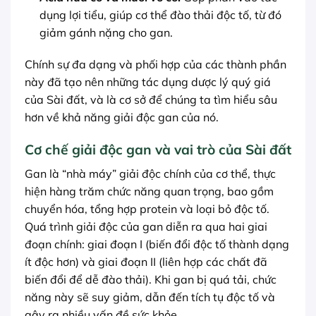
dụng lợi tiểu, giúp cơ thể đào thải độc tố, từ đó
giảm gánh nặng cho gan.
Chính sự đa dạng và phối hợp của các thành phần
này đã tạo nên những tác dụng dược lý quý giá
của Sài đất, và là cơ sở để chúng ta tìm hiểu sâu
hơn về khả năng giải độc gan của nó.
Cơ chế giải độc gan và vai trò của Sài đất
Gan là “nhà máy” giải độc chính của cơ thể, thực
hiện hàng trăm chức năng quan trọng, bao gồm
chuyển hóa, tổng hợp protein và loại bỏ độc tố.
Quá trình giải độc của gan diễn ra qua hai giai
đoạn chính: giai đoạn I (biến đổi độc tố thành dạng
ít độc hơn) và giai đoạn II (liên hợp các chất đã
biến đổi để dễ đào thải). Khi gan bị quá tải, chức
năng này sẽ suy giảm, dẫn đến tích tụ độc tố và
gây ra nhiều vấn đề sức khỏe.