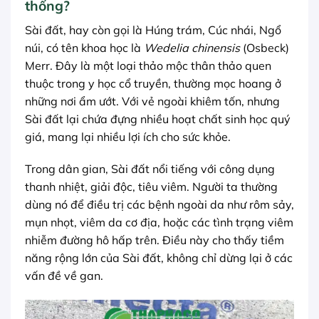
thống?
Sài đất, hay còn gọi là Húng trám, Cúc nhái, Ngổ
núi, có tên khoa học là
Wedelia chinensis
(Osbeck)
Merr. Đây là một loại thảo mộc thân thảo quen
thuộc trong y học cổ truyền, thường mọc hoang ở
những nơi ẩm ướt. Với vẻ ngoài khiêm tốn, nhưng
Sài đất lại chứa đựng nhiều hoạt chất sinh học quý
giá, mang lại nhiều lợi ích cho sức khỏe.
Trong dân gian, Sài đất nổi tiếng với công dụng
thanh nhiệt, giải độc, tiêu viêm. Người ta thường
dùng nó để điều trị các bệnh ngoài da như rôm sảy,
mụn nhọt, viêm da cơ địa, hoặc các tình trạng viêm
nhiễm đường hô hấp trên. Điều này cho thấy tiềm
năng rộng lớn của Sài đất, không chỉ dừng lại ở các
vấn đề về gan.