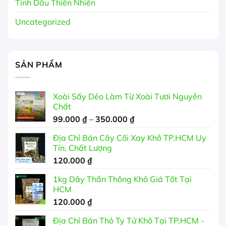
Tinh Dầu Thiên Nhiên
Uncategorized
SẢN PHẨM
Xoài Sấy Dẻo Làm Từ Xoài Tươi Nguyên
Chất
Khoảng
99.000
₫
–
350.000
₫
giá:
Địa Chỉ Bán Cây Cối Xay Khô TP.HCM Uy
từ
Tín, Chất Lượng
99.000 ₫
120.000
₫
đến
350.000 ₫
1kg Dây Thần Thông Khô Giá Tốt Tại
HCM
120.000
₫
Địa Chỉ Bán Thỏ Ty Tử Khô Tại TP.HCM -