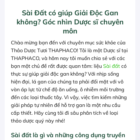
Sài Đất có giúp Giải Độc Gan
không? Góc nhìn Dược sĩ chuyên
môn
Chào mừng bạn đến với chuyên mục sức khỏe của
Thảo Dược Tươi THAPHACO! Tôi là một Dược sĩ tại
THAPHACO, và hôm nay tôi muốn chia sẻ với các
bạn một chủ đề rất được quan tâm: liệu
Sài đất
có
thực sự giúp giải độc gan không? Với nhịp sống
hiện đại, lá gan của chúng ta phải đối mặt với vô
vàn áp lực từ chế độ ăn uống, ô nhiễm môi trường
đến các loại thuốc tây. Vì vậy, việc tìm kiếm những
giải pháp tự nhiên để hỗ trợ gan là một nhu cầu
cấp thiết. Hãy cùng tôi đi sâu phân tích về loại
thảo dược quý này nhé!
Sài đất là gì và những công dụng truyền