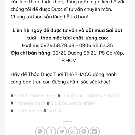
các loại thảo dược khác, đừng ngần ngại liên hệ với
chúng tôi để được Dược sĩ tư vấn chuyên môn.
Chúng tôi luôn sẵn lòng hỗ trợ bạn!
Liên hệ ngay để được tư vấn và đặt mua Sài đất
tươi – thảo mộc tươi chất lượng cao:
Hotline:
0979.58.78.63 – 0906.35.63.35
Địa chỉ bán hàng:
22/21 Đường Số 21, P8 Gò Vấp,
TP.HCM
Hãy để Thảo Dược Tươi THAPHACO đồng hành
cùng bạn trên con đường chăm sóc sức khỏe!
#
SàiĐấtGiảiĐộcGan
#
ThảoDượcTươiTHAPHACO
#
ThảoMộcSạch
#
GiảiĐộcGanTựNhiên
#
SứcKhỏeGan
#
GiáTốt