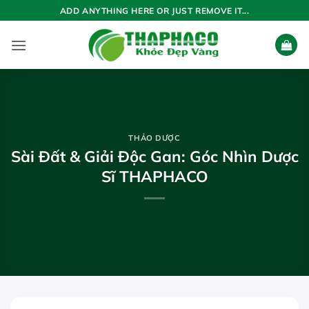
Bỏ
ADD ANYTHING HERE OR JUST REMOVE IT...
qua
nội
dung
THẢO DƯỢC
Sài Đất & Giải Độc Gan: Góc Nhìn Dược
Sĩ THAPHACO