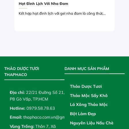
Hạt Đình Lịch Với Nha Đam
Kết hợp hạt đình lịch với gel nha đam là công thức...
THẢO DƯỢC TƯƠI
DANH MỤC SẢN PHẨM
THAPHACO
Thảo Dược Tươi
Địa chỉ:
22/21 Đường Số 21,
Thảo Mộc Sấy Khô
P8 Gò Vấp, TP.HCM
Lá Xông Thảo Mộc
Hotline:
0979.58.78.63
Bột Làm Đẹp
Email:
thaphaco.com.vn@gmail.com
Nguyên Liệu Nấu Chè
Vùng Trồng:
Thôn 7, Xã