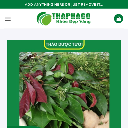
Bỏ
ADD ANYTHING HERE OR JUST REMOVE IT...
qua
nội
dung