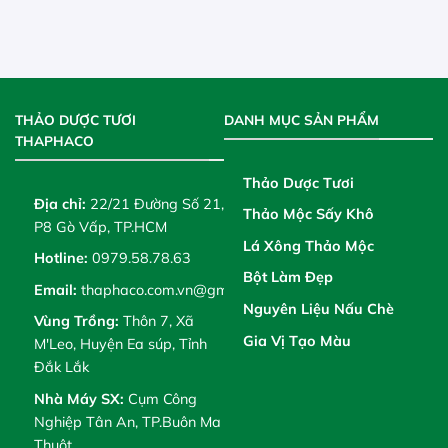
THẢO DƯỢC TƯƠI
DANH MỤC SẢN PHẨM
THAPHACO
Thảo Dược Tươi
Địa chỉ:
22/21 Đường Số 21,
Thảo Mộc Sấy Khô
P8 Gò Vấp, TP.HCM
Lá Xông Thảo Mộc
Hotline:
0979.58.78.63
Bột Làm Đẹp
Email:
thaphaco.com.vn@gmail.com
Nguyên Liệu Nấu Chè
Vùng Trồng:
Thôn 7, Xã
Gia Vị Tạo Màu
M'Leo, Huyện Ea súp, Tỉnh
Đắk Lắk
Nhà Máy SX:
Cụm Công
Nghiệp Tân An, TP.Buôn Ma
Thuột