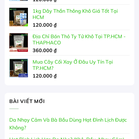
350.000 ₫
1kg Dây Thần Thông Khô Giá Tốt Tại
HCM
120.000
₫
Địa Chỉ Bán Thỏ Ty Tử Khô Tại TP.HCM -
THAPHACO
360.000
₫
Mua Cây Cối Xay Ở Đâu Uy Tín Tại
TP.HCM?
120.000
₫
BÀI VIẾT MỚI
Da Nhạy Cảm Và Bà Bầu Dùng Hạt Đình Lịch Được
Không?