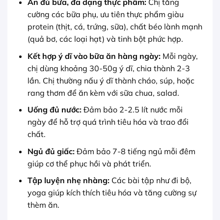
Ăn đủ bữa, đa dạng thực phẩm:
Chị tăng
cường các bữa phụ, ưu tiên thực phẩm giàu
protein (thịt, cá, trứng, sữa), chất béo lành mạnh
(quả bơ, các loại hạt) và tinh bột phức hợp.
Kết hợp ý dĩ vào bữa ăn hàng ngày:
Mỗi ngày,
chị dùng khoảng 30-50g ý dĩ, chia thành 2-3
lần. Chị thường nấu ý dĩ thành cháo, súp, hoặc
rang thơm để ăn kèm với sữa chua, salad.
Uống đủ nước:
Đảm bảo 2-2.5 lít nước mỗi
ngày để hỗ trợ quá trình tiêu hóa và trao đổi
chất.
Ngủ đủ giấc:
Đảm bảo 7-8 tiếng ngủ mỗi đêm
giúp cơ thể phục hồi và phát triển.
Tập luyện nhẹ nhàng:
Các bài tập như đi bộ,
yoga giúp kích thích tiêu hóa và tăng cường sự
thèm ăn.