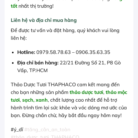
tốt
nhất thị trường!
Liên hệ và địa chỉ mua hàng
Để được tư vấn và đặt hàng, quý khách vui lòng
liên hệ:
Hotline:
0979.58.78.63 – 0906.35.63.35
Địa chỉ bán hàng:
22/21 Đường Số 21, P8 Gò
Vấp, TP.HCM
Thảo Dược Tươi THAPHACO cam kết mang đến
cho bạn những sản phẩm
thảo dược tươi
,
thảo mộc
tươi
,
sạch, xanh
, chất lượng cao nhất để hỗ trợ
hành trình tìm lại sức khỏe và vóc dáng mơ ước của
bạn. Đừng chần chừ, hãy bắt đầu ngay hôm nay!
#ý_dĩ
#tăng_cân_an_toàn
#thảo_dược_tươi_THAPHACO