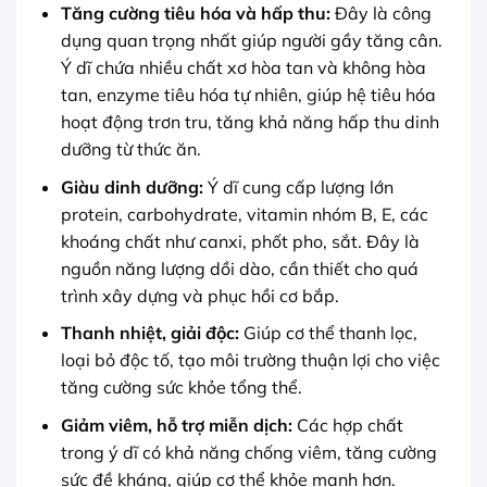
Tăng cường tiêu hóa và hấp thu:
Đây là công
dụng quan trọng nhất giúp người gầy tăng cân.
Ý dĩ chứa nhiều chất xơ hòa tan và không hòa
tan, enzyme tiêu hóa tự nhiên, giúp hệ tiêu hóa
hoạt động trơn tru, tăng khả năng hấp thu dinh
dưỡng từ thức ăn.
Giàu dinh dưỡng:
Ý dĩ cung cấp lượng lớn
protein, carbohydrate, vitamin nhóm B, E, các
khoáng chất như canxi, phốt pho, sắt. Đây là
nguồn năng lượng dồi dào, cần thiết cho quá
trình xây dựng và phục hồi cơ bắp.
Thanh nhiệt, giải độc:
Giúp cơ thể thanh lọc,
loại bỏ độc tố, tạo môi trường thuận lợi cho việc
tăng cường sức khỏe tổng thể.
Giảm viêm, hỗ trợ miễn dịch:
Các hợp chất
trong ý dĩ có khả năng chống viêm, tăng cường
sức đề kháng, giúp cơ thể khỏe mạnh hơn.