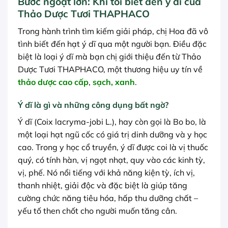
Bước ngoặt lớn: Khi tôi biết đến ý dĩ của
Thảo Dược Tươi THAPHACO
Trong hành trình tìm kiếm giải pháp, chị Hoa đã vô
tình biết đến hạt ý dĩ qua một người bạn. Điều đặc
biệt là loại ý dĩ mà bạn chị giới thiệu đến từ Thảo
Dược Tươi THAPHACO, một thương hiệu uy tín về
thảo dược cao cấp
,
sạch, xanh
.
Ý dĩ là gì và những công dụng bất ngờ?
Ý dĩ (Coix lacryma-jobi L.), hay còn gọi là Bo bo, là
một loại hạt ngũ cốc có giá trị dinh dưỡng và y học
cao. Trong y học cổ truyền, ý dĩ được coi là vị thuốc
quý, có tính hàn, vị ngọt nhạt, quy vào các kinh tỳ,
vị, phế. Nó nổi tiếng với khả năng kiện tỳ, ích vị,
thanh nhiệt, giải độc và đặc biệt là giúp tăng
cường chức năng tiêu hóa, hấp thu dưỡng chất –
yếu tố then chốt cho người muốn tăng cân.