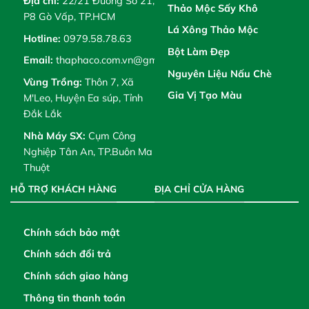
Địa chỉ:
22/21 Đường Số 21,
Thảo Mộc Sấy Khô
P8 Gò Vấp, TP.HCM
Lá Xông Thảo Mộc
Hotline:
0979.58.78.63
Bột Làm Đẹp
Email:
thaphaco.com.vn@gmail.com
Nguyên Liệu Nấu Chè
Vùng Trồng:
Thôn 7, Xã
Gia Vị Tạo Màu
M'Leo, Huyện Ea súp, Tỉnh
Đắk Lắk
Nhà Máy SX:
Cụm Công
Nghiệp Tân An, TP.Buôn Ma
Thuột
HỖ TRỢ KHÁCH HÀNG
ĐỊA CHỈ CỬA HÀNG
Chính sách bảo mật
Chính sách đổi trả
Chính sách giao hàng
Thông tin thanh toán