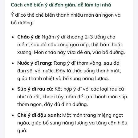
Cách chế biến ý dĩ đơn giản, dễ làm tại nhà
Ý dĩ có thể chế biến thành nhiều món ăn ngon và
bổ dưỡng:
Cháo ý dĩ:
Ngâm ý dĩ khoảng 2-3 tiếng cho
mềm, sau đó nấu cùng gạo nếp, thịt băm hoặc
xương. Món cháo này vừa dễ ăn, vừa bổ dưỡng.
Nước ý dĩ rang:
Rang ý dĩ thơm vàng, sau đó
đun sôi với nước. Đây là thức uống thanh mát,
giúp thanh nhiệt và bổ sung năng lượng.
Súp ý dĩ rau củ:
Kết hợp ý dĩ với các loại rau củ
như cà rốt, khoai tây, nấm để tạo thành món súp
thơm ngon, đầy đủ dinh dưỡng.
Chè ý dĩ đậu xanh:
Một món tráng miệng ngọt
ngào, giúp bổ sung năng lượng và tăng cân hiệu
quả.