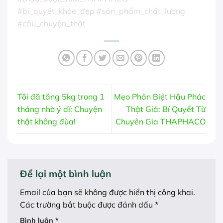
#bí_quyết_khỏe_đẹp
#sản_phẩm_chất_lượng
#câu_chuyện_thật
Tôi đã tăng 5kg trong 1
Mẹo Phân Biệt Hậu Phác
tháng nhờ ý dĩ: Chuyện
Thật Giả: Bí Quyết Từ
thật không đùa!
Chuyên Gia THAPHACO
Để lại một bình luận
Email của bạn sẽ không được hiển thị công khai.
Các trường bắt buộc được đánh dấu
*
Bình luận
*