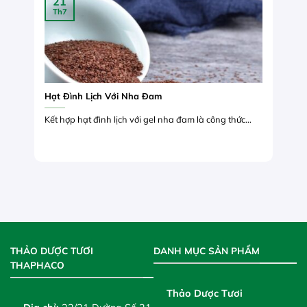
21
Th7
Hạt Đình Lịch Với Nha Đam
Kết hợp hạt đình lịch với gel nha đam là công thức...
THẢO DƯỢC TƯƠI
DANH MỤC SẢN PHẨM
THAPHACO
Thảo Dược Tươi