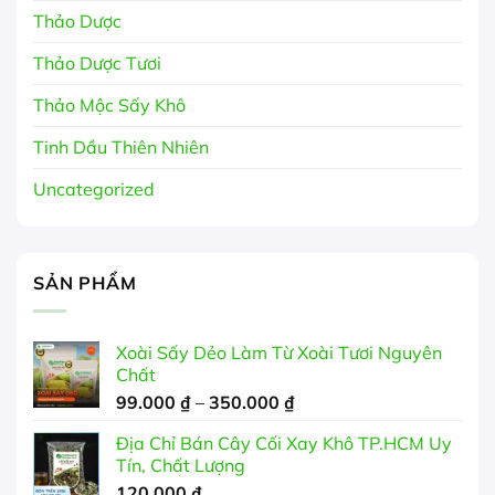
Thảo Dược
Thảo Dược Tươi
Thảo Mộc Sấy Khô
Tinh Dầu Thiên Nhiên
Uncategorized
SẢN PHẨM
Xoài Sấy Dẻo Làm Từ Xoài Tươi Nguyên
Chất
Khoảng
99.000
₫
–
350.000
₫
giá:
Địa Chỉ Bán Cây Cối Xay Khô TP.HCM Uy
từ
Tín, Chất Lượng
99.000 ₫
120.000
₫
đến