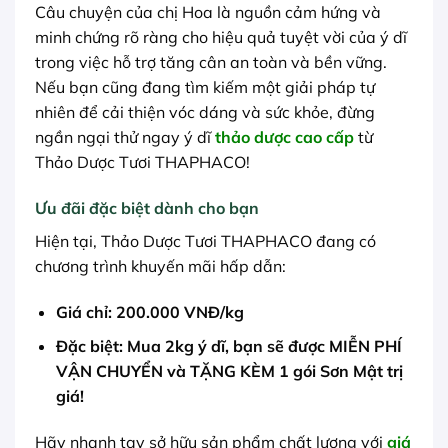
Câu chuyện của chị Hoa là nguồn cảm hứng và
minh chứng rõ ràng cho hiệu quả tuyệt vời của ý dĩ
trong việc hỗ trợ tăng cân an toàn và bền vững.
Nếu bạn cũng đang tìm kiếm một giải pháp tự
nhiên để cải thiện vóc dáng và sức khỏe, đừng
ngần ngại thử ngay ý dĩ
thảo dược cao cấp
từ
Thảo Dược Tươi THAPHACO!
Ưu đãi đặc biệt dành cho bạn
Hiện tại, Thảo Dược Tươi THAPHACO đang có
chương trình khuyến mãi hấp dẫn:
Giá chỉ: 200.000 VNĐ/kg
Đặc biệt: Mua 2kg ý dĩ, bạn sẽ được MIỄN PHÍ
VẬN CHUYỂN và TẶNG KÈM 1 gói Sơn Mật trị
giá!
Hãy nhanh tay sở hữu sản phẩm chất lượng với
giá