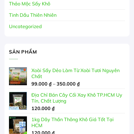
Thảo Mộc Sấy Khô
Tinh Dầu Thiên Nhiên
Uncategorized
SẢN PHẨM
Xoài Sấy Dẻo Làm Từ Xoài Tươi Nguyên
Chất
Khoảng
99.000
₫
–
350.000
₫
giá:
Địa Chỉ Bán Cây Cối Xay Khô TP.HCM Uy
từ
Tín, Chất Lượng
99.000 ₫
120.000
₫
đến
350.000 ₫
1kg Dây Thần Thông Khô Giá Tốt Tại
HCM
120.000
₫