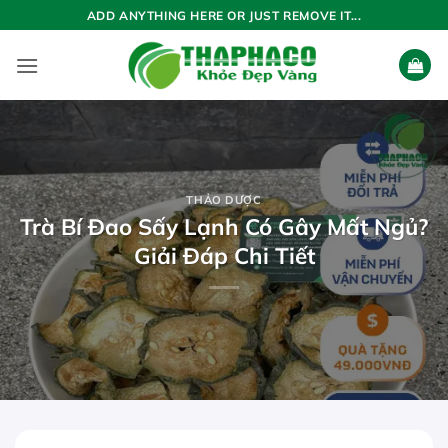
Bỏ
ADD ANYTHING HERE OR JUST REMOVE IT...
qua
nội
dung
THẢO DƯỢC
Trà Bí Đao Sấy Lạnh Có Gây Mất Ngủ?
Giải Đáp Chi Tiết