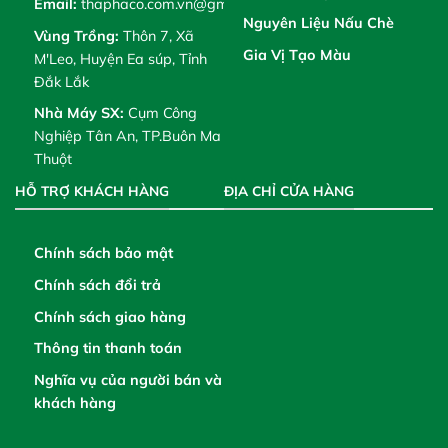
Email:
thaphaco.com.vn@gmail.com
Nguyên Liệu Nấu Chè
Vùng Trồng:
Thôn 7, Xã
Gia Vị Tạo Màu
M'Leo, Huyện Ea súp, Tỉnh
Đắk Lắk
Nhà Máy SX:
Cụm Công
Nghiệp Tân An, TP.Buôn Ma
Thuột
HỖ TRỢ KHÁCH HÀNG
ĐỊA CHỈ CỬA HÀNG
Chính sách bảo mật
Chính sách đổi trả
Chính sách giao hàng
Thông tin thanh toán
Nghĩa vụ của người bán và
khách hàng