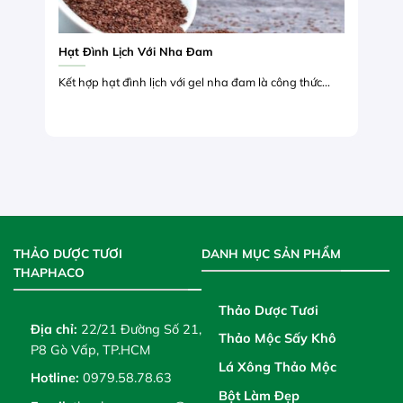
Hạt Đình Lịch Với Nha Đam
Kết hợp hạt đình lịch với gel nha đam là công thức...
THẢO DƯỢC TƯƠI
DANH MỤC SẢN PHẨM
THAPHACO
Thảo Dược Tươi
Địa chỉ:
22/21 Đường Số 21,
Thảo Mộc Sấy Khô
P8 Gò Vấp, TP.HCM
Lá Xông Thảo Mộc
Hotline:
0979.58.78.63
Bột Làm Đẹp