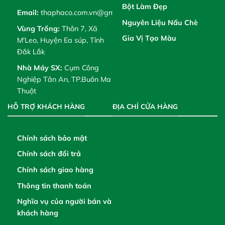
Bột Làm Đẹp
Email:
thaphaco.com.vn@gmail.com
Nguyên Liệu Nấu Chè
Vùng Trồng:
Thôn 7, Xã
Gia Vị Tạo Màu
M'Leo, Huyện Ea súp, Tỉnh
Đắk Lắk
Nhà Máy SX:
Cụm Công
Nghiệp Tân An, TP.Buôn Ma
Thuột
HỖ TRỢ KHÁCH HÀNG
ĐỊA CHỈ CỬA HÀNG
Chính sách bảo mật
Chính sách đổi trả
Chính sách giao hàng
Thông tin thanh toán
Nghĩa vụ của người bán và
khách hàng