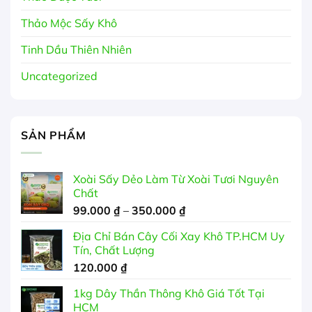
Thảo Mộc Sấy Khô
Tinh Dầu Thiên Nhiên
Uncategorized
SẢN PHẨM
Xoài Sấy Dẻo Làm Từ Xoài Tươi Nguyên
Chất
Khoảng
99.000
₫
–
350.000
₫
giá:
Địa Chỉ Bán Cây Cối Xay Khô TP.HCM Uy
từ
Tín, Chất Lượng
99.000 ₫
120.000
₫
đến
350.000 ₫
1kg Dây Thần Thông Khô Giá Tốt Tại
HCM