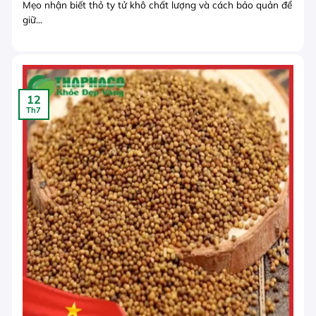
Mẹo nhận biết thỏ ty tử khô chất lượng và cách bảo quản để
giữ...
12
Th7