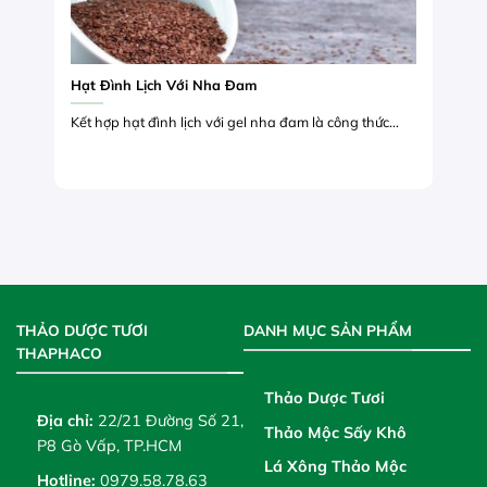
Hạt Đình Lịch Với Nha Đam
Kết hợp hạt đình lịch với gel nha đam là công thức...
THẢO DƯỢC TƯƠI
DANH MỤC SẢN PHẨM
THAPHACO
Thảo Dược Tươi
Địa chỉ:
22/21 Đường Số 21,
Thảo Mộc Sấy Khô
P8 Gò Vấp, TP.HCM
Lá Xông Thảo Mộc
Hotline:
0979.58.78.63