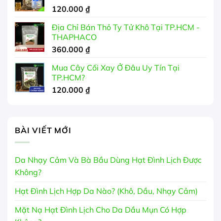
120.000
₫
Địa Chỉ Bán Thỏ Ty Tử Khô Tại TP.HCM -
THAPHACO
360.000
₫
Mua Cây Cối Xay Ở Đâu Uy Tín Tại
TP.HCM?
120.000
₫
BÀI VIẾT MỚI
Da Nhạy Cảm Và Bà Bầu Dùng Hạt Đình Lịch Được
Không?
Hạt Đình Lịch Hợp Da Nào? (Khô, Dầu, Nhạy Cảm)
Mặt Nạ Hạt Đình Lịch Cho Da Dầu Mụn Có Hợp