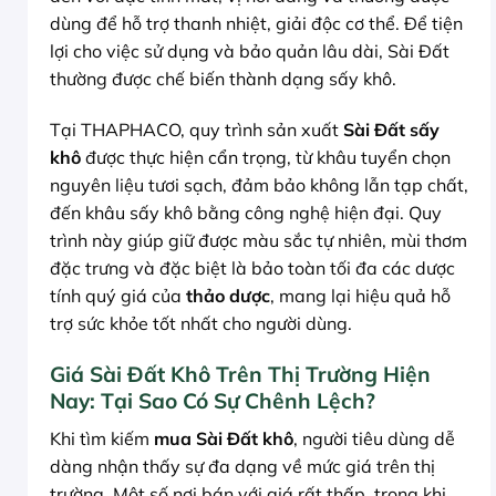
dùng để hỗ trợ thanh nhiệt, giải độc cơ thể. Để tiện
lợi cho việc sử dụng và bảo quản lâu dài, Sài Đất
thường được chế biến thành dạng sấy khô.
Tại THAPHACO, quy trình sản xuất
Sài Đất sấy
khô
được thực hiện cẩn trọng, từ khâu tuyển chọn
nguyên liệu tươi sạch, đảm bảo không lẫn tạp chất,
đến khâu sấy khô bằng công nghệ hiện đại. Quy
trình này giúp giữ được màu sắc tự nhiên, mùi thơm
đặc trưng và đặc biệt là bảo toàn tối đa các dược
tính quý giá của
thảo dược
, mang lại hiệu quả hỗ
trợ sức khỏe tốt nhất cho người dùng.
Giá Sài Đất Khô Trên Thị Trường Hiện
Nay: Tại Sao Có Sự Chênh Lệch?
Khi tìm kiếm
mua Sài Đất khô
, người tiêu dùng dễ
dàng nhận thấy sự đa dạng về mức giá trên thị
trường. Một số nơi bán với giá rất thấp, trong khi