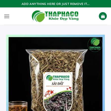
Bỏ
ADD ANYTHING HERE OR JUST REMOVE IT...
qua
nội
dung