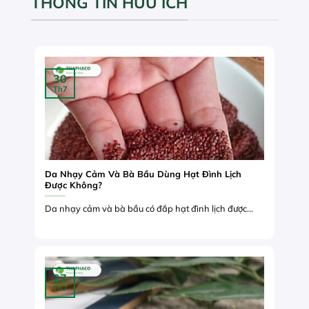
THÔNG TIN HỮU ÍCH
30
Th7
Da Nhạy Cảm Và Bà Bầu Dùng Hạt Đình Lịch
Được Không?
Da nhạy cảm và bà bầu có đắp hạt đình lịch được...
27
Th7