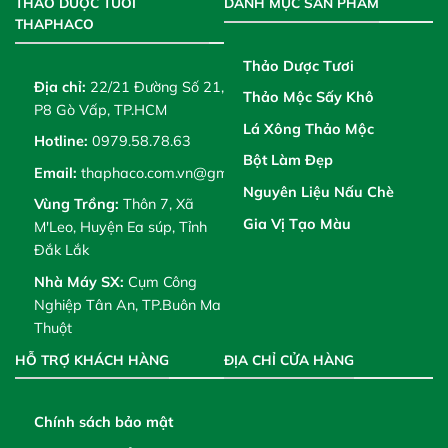
THẢO DƯỢC TƯƠI
DANH MỤC SẢN PHẨM
THAPHACO
Thảo Dược Tươi
Địa chỉ:
22/21 Đường Số 21,
Thảo Mộc Sấy Khô
P8 Gò Vấp, TP.HCM
Lá Xông Thảo Mộc
Hotline:
0979.58.78.63
Bột Làm Đẹp
Email:
thaphaco.com.vn@gmail.com
Nguyên Liệu Nấu Chè
Vùng Trồng:
Thôn 7, Xã
Gia Vị Tạo Màu
M'Leo, Huyện Ea súp, Tỉnh
Đắk Lắk
Nhà Máy SX:
Cụm Công
Nghiệp Tân An, TP.Buôn Ma
Thuột
HỖ TRỢ KHÁCH HÀNG
ĐỊA CHỈ CỬA HÀNG
Chính sách bảo mật