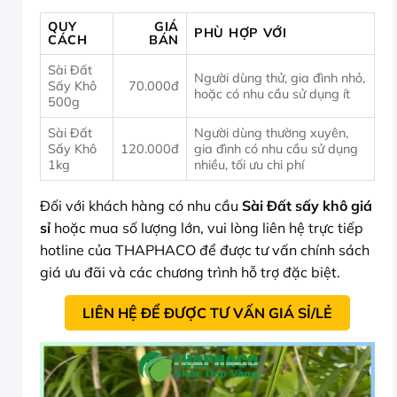
QUY
GIÁ
PHÙ HỢP VỚI
CÁCH
BÁN
Sài Đất
Người dùng thử, gia đình nhỏ,
Sấy Khô
70.000đ
hoặc có nhu cầu sử dụng ít
500g
Sài Đất
Người dùng thường xuyên,
Sấy Khô
120.000đ
gia đình có nhu cầu sử dụng
1kg
nhiều, tối ưu chi phí
Đối với khách hàng có nhu cầu
Sài Đất sấy khô giá
sỉ
hoặc mua số lượng lớn, vui lòng liên hệ trực tiếp
hotline của THAPHACO để được tư vấn chính sách
giá ưu đãi và các chương trình hỗ trợ đặc biệt.
LIÊN HỆ ĐỂ ĐƯỢC TƯ VẤN GIÁ SỈ/LẺ