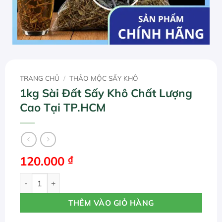
TRANG CHỦ
/
THẢO MỘC SẤY KHÔ
1kg Sài Đất Sấy Khô Chất Lượng
Cao Tại TP.HCM
120.000
₫
1kg Sài Đất Sấy Khô Chất Lượng Cao Tại TP.HCM số lượn
THÊM VÀO GIỎ HÀNG