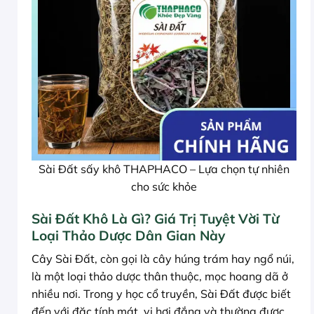
Sài Đất sấy khô THAPHACO – Lựa chọn tự nhiên
cho sức khỏe
Sài Đất Khô Là Gì? Giá Trị Tuyệt Vời Từ
Loại Thảo Dược Dân Gian Này
Cây Sài Đất, còn gọi là cây húng trám hay ngổ núi,
là một loại thảo dược thân thuộc, mọc hoang dã ở
nhiều nơi. Trong y học cổ truyền, Sài Đất được biết
đến với đặc tính mát, vị hơi đắng và thường được