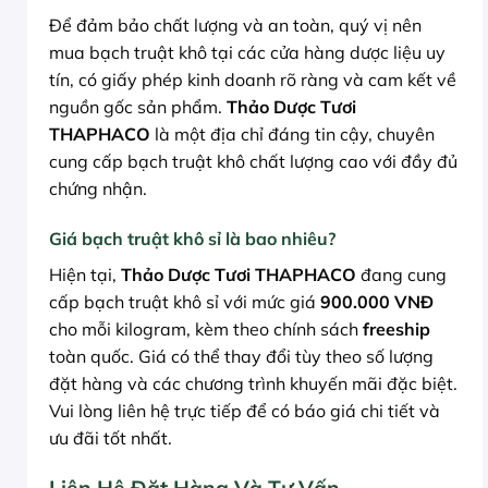
Để đảm bảo chất lượng và an toàn, quý vị nên
mua bạch truật khô tại các cửa hàng dược liệu uy
tín, có giấy phép kinh doanh rõ ràng và cam kết về
nguồn gốc sản phẩm.
Thảo Dược Tươi
THAPHACO
là một địa chỉ đáng tin cậy, chuyên
cung cấp bạch truật khô chất lượng cao với đầy đủ
chứng nhận.
Giá bạch truật khô sỉ là bao nhiêu?
Hiện tại,
Thảo Dược Tươi THAPHACO
đang cung
cấp bạch truật khô sỉ với mức giá
900.000 VNĐ
cho mỗi kilogram, kèm theo chính sách
freeship
toàn quốc. Giá có thể thay đổi tùy theo số lượng
đặt hàng và các chương trình khuyến mãi đặc biệt.
Vui lòng liên hệ trực tiếp để có báo giá chi tiết và
ưu đãi tốt nhất.
Liên Hệ Đặt Hàng Và Tư Vấn