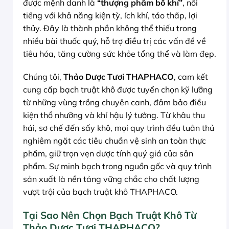
được mệnh danh là
“thượng phẩm bổ khí”
, nổi
tiếng với khả năng kiện tỳ, ích khí, táo thấp, lợi
thủy. Đây là thành phần không thể thiếu trong
nhiều bài thuốc quý, hỗ trợ điều trị các vấn đề về
tiêu hóa, tăng cường sức khỏe tổng thể và làm đẹp.
Chúng tôi,
Thảo Dược Tươi THAPHACO
, cam kết
cung cấp bạch truật khô được tuyển chọn kỹ lưỡng
từ những vùng trồng chuyên canh, đảm bảo điều
kiện thổ nhưỡng và khí hậu lý tưởng. Từ khâu thu
hái, sơ chế đến sấy khô, mọi quy trình đều tuân thủ
nghiêm ngặt các tiêu chuẩn vệ sinh an toàn thực
phẩm, giữ trọn vẹn dược tính quý giá của sản
phẩm. Sự minh bạch trong nguồn gốc và quy trình
sản xuất là nền tảng vững chắc cho chất lượng
vượt trội của bạch truật khô THAPHACO.
Tại Sao Nên Chọn Bạch Truật Khô Từ
Thảo Dược Tươi THAPHACO?