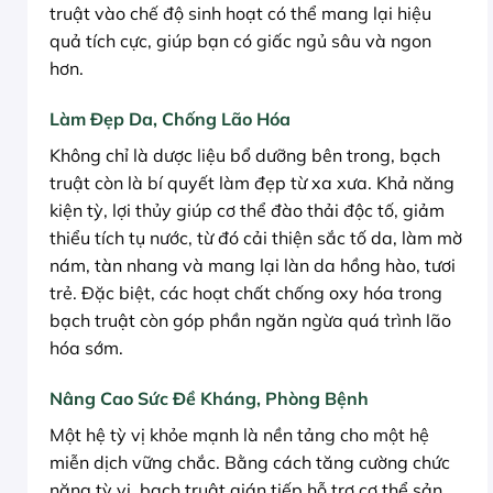
truật vào chế độ sinh hoạt có thể mang lại hiệu
quả tích cực, giúp bạn có giấc ngủ sâu và ngon
hơn.
Làm Đẹp Da, Chống Lão Hóa
Không chỉ là dược liệu bổ dưỡng bên trong, bạch
truật còn là bí quyết làm đẹp từ xa xưa. Khả năng
kiện tỳ, lợi thủy giúp cơ thể đào thải độc tố, giảm
thiểu tích tụ nước, từ đó cải thiện sắc tố da, làm mờ
nám, tàn nhang và mang lại làn da hồng hào, tươi
trẻ. Đặc biệt, các hoạt chất chống oxy hóa trong
bạch truật còn góp phần ngăn ngừa quá trình lão
hóa sớm.
Nâng Cao Sức Đề Kháng, Phòng Bệnh
Một hệ tỳ vị khỏe mạnh là nền tảng cho một hệ
miễn dịch vững chắc. Bằng cách tăng cường chức
năng tỳ vị, bạch truật gián tiếp hỗ trợ cơ thể sản