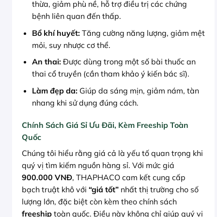
thừa, giảm phù nề, hỗ trợ điều trị các chứng
bệnh liên quan đến thấp.
Bổ khí huyết:
Tăng cường năng lượng, giảm mệt
mỏi, suy nhược cơ thể.
An thai:
Được dùng trong một số bài thuốc an
thai cổ truyền (cần tham khảo ý kiến bác sĩ).
Làm đẹp da:
Giúp da sáng mịn, giảm nám, tàn
nhang khi sử dụng đúng cách.
Chính Sách Giá Sỉ Ưu Đãi, Kèm Freeship Toàn
Quốc
Chúng tôi hiểu rằng giá cả là yếu tố quan trọng khi
quý vị tìm kiếm nguồn hàng sỉ. Với mức giá
900.000 VNĐ
, THAPHACO cam kết cung cấp
bạch truật khô với
“giá tốt”
nhất thị trường cho số
lượng lớn, đặc biệt còn kèm theo chính sách
freeship
toàn quốc. Điều này không chỉ giúp quý vị