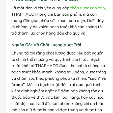
Là một đơn vị chuyên cung cấp
thảo dược cao cấp
,
THAPHACO không chỉ bán sản phẩm, mà còn
mang đến giải pháp sức khỏe toàn diện. Dưới đây
là những lý do khiến bạch truật khô của chúng tôi
trở thành lựa chọn hàng đầu cho quý vị:
Nguồn Gốc Và Chất Lượng Vượt Trội
Chúng tôi tin rằng chất lượng dược liệu bắt nguồn
từ chính thổ nhưỡng và quy trình canh tác. Bạch
truật khô tại THAPHACO được thu hái từ những củ
bạch truật khỏe mạnh, không sâu bệnh, được trồng
và chăm sóc theo phương pháp tự nhiên,
“sạch” và
“xanh”
. Mỗi củ bạch truật đều trải qua quá trình
kiểm định nghiêm ngặt để đảm bảo không tồn dư
thuốc bảo vệ thực vật, kim loại nặng, hay các hóa
chất độc hại. Nhờ đó, sản phẩm không chỉ an toàn
mà còn giữ được hương vị đặc trưng và dược tính