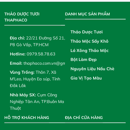
THẢO DƯỢC TƯƠI
DANH MỤC SẢN PHẨM
THAPHACO
Thảo Dược Tươi
Địa chỉ:
22/21 Đường Số 21,
Thảo Mộc Sấy Khô
P8 Gò Vấp, TP.HCM
Lá Xông Thảo Mộc
Hotline:
0979.58.78.63
Bột Làm Đẹp
Email:
thaphaco.com.vn@gmail.com
Nguyên Liệu Nấu Chè
Vùng Trồng:
Thôn 7, Xã
Gia Vị Tạo Màu
M'Leo, Huyện Ea súp, Tỉnh
Đắk Lắk
Nhà Máy SX:
Cụm Công
Nghiệp Tân An, TP.Buôn Ma
Thuột
HỖ TRỢ KHÁCH HÀNG
ĐỊA CHỈ CỬA HÀNG