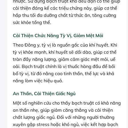
nhược. Sử dụng bạch truật khô đều đặn có thể giúp
cải thiện đáng kể các triệu chứng này, giúp cơ thể
hấp thu tối đa dưỡng chất từ thức ăn, tăng cường
sức khỏe tổng thể.
Cải Thiện Chức Năng Tỳ Vị, Giảm Mệt Mỏi
Theo Đông y, tỳ vị là nguồn gốc của khí huyết. Khi
tỳ vị khỏe mạnh, khí huyết sẽ dồi dào, giúp cơ thể
tràn đầy năng lượng, giảm cảm giác mệt mỏi, uể
oải. Bạch truật chính là vị thuốc hàng đầu để bồi
bổ tỳ vị, từ đó nâng cao tinh thần, thể lực và khả
năng làm việc hiệu quả.
An Thần, Cải Thiện Giấc Ngủ
Một số nghiên cứu cho thấy bạch truật có khả năng
an thần nhẹ, giúp giảm căng thẳng và cải thiện
chất lượng giấc ngủ. Đối với những người thường
xuyên gặp stress hoặc khó ngủ, việc kết hợp bạch