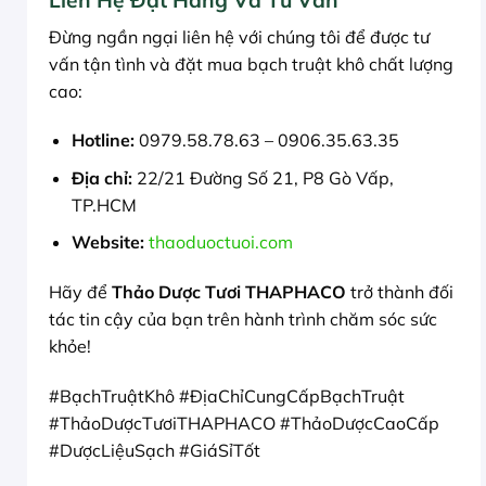
Đừng ngần ngại liên hệ với chúng tôi để được tư
vấn tận tình và đặt mua bạch truật khô chất lượng
cao:
Hotline:
0979.58.78.63 – 0906.35.63.35
Địa chỉ:
22/21 Đường Số 21, P8 Gò Vấp,
TP.HCM
Website:
thaoduoctuoi.com
Hãy để
Thảo Dược Tươi THAPHACO
trở thành đối
tác tin cậy của bạn trên hành trình chăm sóc sức
khỏe!
#BạchTruậtKhô #ĐịaChỉCungCấpBạchTruật
#ThảoDượcTươiTHAPHACO #ThảoDượcCaoCấp
#DượcLiệuSạch #GiáSỉTốt