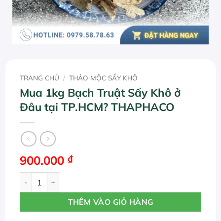
TRANG CHỦ
/
THẢO MỘC SẤY KHÔ
Mua 1kg Bạch Truật Sấy Khô ở
Đâu tại TP.HCM? THAPHACO
900.000
₫
Mua 1kg Bạch Truật Sấy Khô ở Đâu tại TP.HCM? THAPHA
THÊM VÀO GIỎ HÀNG