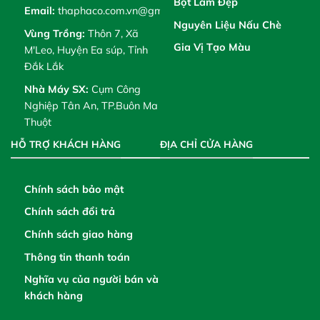
Bột Làm Đẹp
Email:
thaphaco.com.vn@gmail.com
Nguyên Liệu Nấu Chè
Vùng Trồng:
Thôn 7, Xã
Gia Vị Tạo Màu
M'Leo, Huyện Ea súp, Tỉnh
Đắk Lắk
Nhà Máy SX:
Cụm Công
Nghiệp Tân An, TP.Buôn Ma
Thuột
HỖ TRỢ KHÁCH HÀNG
ĐỊA CHỈ CỬA HÀNG
Chính sách bảo mật
Chính sách đổi trả
Chính sách giao hàng
Thông tin thanh toán
Nghĩa vụ của người bán và
khách hàng