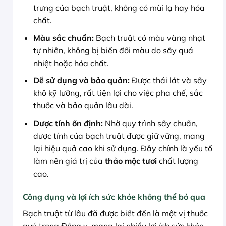
trưng của bạch truật, không có mùi lạ hay hóa
chất.
Màu sắc chuẩn:
Bạch truật có màu vàng nhạt
tự nhiên, không bị biến đổi màu do sấy quá
nhiệt hoặc hóa chất.
Dễ sử dụng và bảo quản:
Được thái lát và sấy
khô kỹ lưỡng, rất tiện lợi cho việc pha chế, sắc
thuốc và bảo quản lâu dài.
Dược tính ổn định:
Nhờ quy trình sấy chuẩn,
dược tính của bạch truật được giữ vững, mang
lại hiệu quả cao khi sử dụng. Đây chính là yếu tố
làm nên giá trị của
thảo mộc tươi
chất lượng
cao.
Công dụng và lợi ích sức khỏe không thể bỏ qua
Bạch truật từ lâu đã được biết đến là một vị thuốc
quý trong Đông y, mang lại nhiều lợi ích sức khỏe