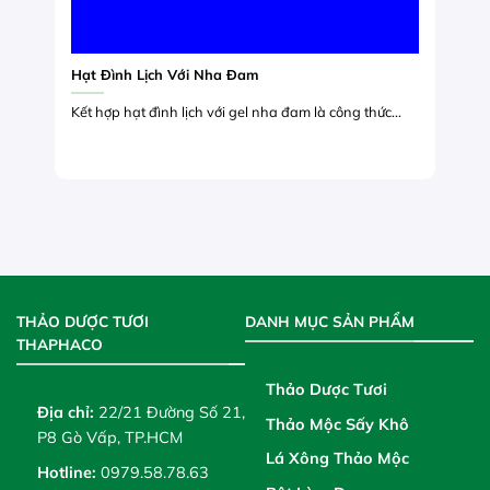
Hạt Đình Lịch Với Nha Đam
Kết hợp hạt đình lịch với gel nha đam là công thức...
THẢO DƯỢC TƯƠI
DANH MỤC SẢN PHẨM
THAPHACO
Thảo Dược Tươi
Địa chỉ:
22/21 Đường Số 21,
Thảo Mộc Sấy Khô
P8 Gò Vấp, TP.HCM
Lá Xông Thảo Mộc
Hotline:
0979.58.78.63