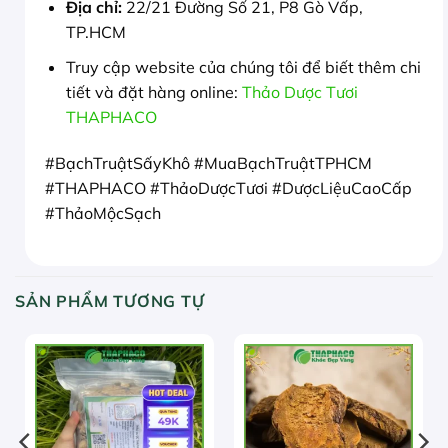
Địa chỉ:
22/21 Đường Số 21, P8 Gò Vấp,
TP.HCM
Truy cập website của chúng tôi để biết thêm chi
tiết và đặt hàng online:
Thảo Dược Tươi
THAPHACO
#BạchTruậtSấyKhô #MuaBạchTruậtTPHCM
#THAPHACO #ThảoDượcTươi #DượcLiệuCaoCấp
#ThảoMộcSạch
SẢN PHẨM TƯƠNG TỰ