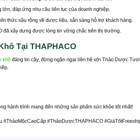
lớn, đáp ứng nhu cầu liên tục của doanh nghiệp.
 thức sâu rộng về dược liệu, sẵn sàng hỗ trợ khách hàng.
xây dựng được lòng tin vững chắc trên thị trường.
y Khô Tại THAPHACO
y khô
đáng tin cậy, đừng ngần ngại liên hệ với Thảo Dược T
iệp.
ong hành trình mang đến những sản phẩm sức khỏe tốt nhất!
ệu #ThảoMộcCaoCấp #ThảoDượcTHAPHACO #GiáTốtFreeshi