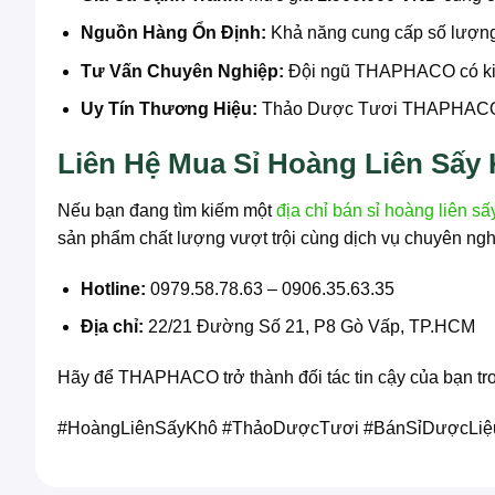
Nguồn Hàng Ổn Định:
Khả năng cung cấp số lượng 
Tư Vấn Chuyên Nghiệp:
Đội ngũ THAPHACO có kiến
Uy Tín Thương Hiệu:
Thảo Dược Tươi THAPHACO đã 
Liên Hệ Mua Sỉ Hoàng Liên Sấ
Nếu bạn đang tìm kiếm một
địa chỉ bán sỉ hoàng liên sấ
sản phẩm chất lượng vượt trội cùng dịch vụ chuyên ngh
Hotline:
0979.58.78.63 – 0906.35.63.35
Địa chỉ:
22/21 Đường Số 21, P8 Gò Vấp, TP.HCM
Hãy để THAPHACO trở thành đối tác tin cậy của bạn tr
#HoàngLiênSấyKhô #ThảoDượcTươi #BánSỉDượcLi