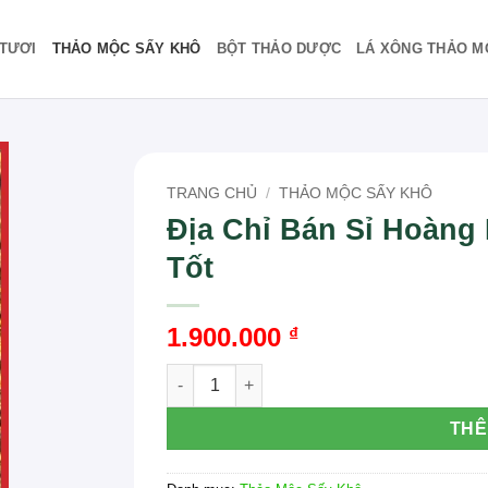
TƯƠI
THẢO MỘC SẤY KHÔ
BỘT THẢO DƯỢC
LÁ XÔNG THẢO M
TRANG CHỦ
/
THẢO MỘC SẤY KHÔ
Địa Chỉ Bán Sỉ Hoàng
Tốt
1.900.000
₫
Địa Chỉ Bán Sỉ Hoàng Liên Sấy Khô Chất L
THÊ