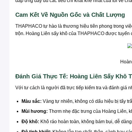
đáp ứng đầy đủ các tiêu chí khắt khe nhất của tôi về 
Cam Kết Về Nguồn Gốc và Chất Lượng
THAPHACO tự hào là thương hiệu tiên phong trong việ
trộn. Hoàng Liên sấy khô của THAPHACO được tuyển chọn 
Hoàng
Đánh Giá Thực Tế: Hoàng Liên Sấy Khô
Với tư cách là người đã trực tiếp kiểm tra và đánh gi
Màu sắc:
Vàng tự nhiên, không có dấu hiệu bị tẩy t
Mùi hương:
Thơm nhẹ đặc trưng của Hoàng Liên, k
Độ khô:
Khô ráo hoàn toàn, không bám bụi, dễ dàng
Độ tinh khiết:
Không lẫn tạp chất, thân, cành hay cá