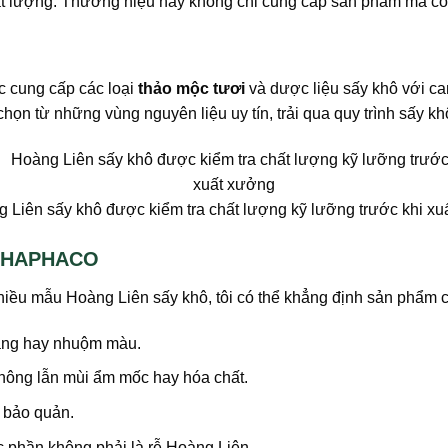
chất lượng. Thương hiệu này không chỉ cung cấp sản phẩm mà c
c cung cấp các loại
thảo mộc tươi
và dược liệu sấy khô với c
từ những vùng nguyên liệu uy tín, trải qua quy trình sấy khô 
 Liên sấy khô được kiểm tra chất lượng kỹ lưỡng trước khi x
 THAPHACO
á nhiều mẫu Hoàng Liên sấy khô, tôi có thể khẳng định sản phẩ
rắng hay nhuộm màu.
hông lẫn mùi ẩm mốc hay hóa chất.
 bảo quản.
c phần không phải là rễ Hoàng Liên.