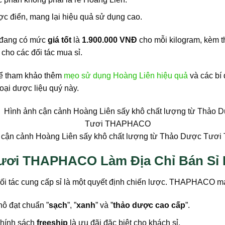
c điển, mang lại hiệu quả sử dụng cao.
 đang có mức
giá tốt
là
1.900.000 VNĐ
cho mỗi kilogram, kèm 
cho các đối tác mua sỉ.
thể tham khảo thêm
mẹo sử dụng Hoàng Liên hiệu quả
và các bí 
oại dược liệu quý này.
 cận cảnh Hoàng Liên sấy khô chất lượng từ Thảo Dược Tư
ươi THAPHACO Làm Địa Chỉ Bán Sỉ 
 đối tác cung cấp sỉ là một quyết định chiến lược. THAPHACO ma
ô đạt chuẩn ”
sạch
”, ”
xanh
” và ”
thảo dược cao cấp
”.
hính sách
freeship
là ưu đãi đặc biệt cho khách sỉ.