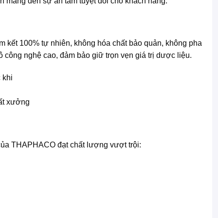
òn mang đến sự an tâm tuyệt đối cho khách hàng.
am kết 100% tự nhiên, không hóa chất bảo quản, không pha
công nghệ cao, đảm bảo giữ trọn vẹn giá trị dược liệu.
uất xưởng
m của THAPHACO đạt chất lượng vượt trội: