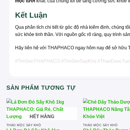
mộc tươi
khác của chúng tôi để tăng cường sức khỏe t
Kết Luận
Qua phân tích chi tiết từ góc độ nhà kiểm định, chúng
sức khỏe tinh thần. Với nguồn gốc rõ ràng, quy trình 
Hãy liên hệ với THAPHACO ngay hôm nay để sở hữu Tim
#TimSenTHAPHACO #TimSenSayKho #ThaoDuocTuoi
SẢN PHẨM TƯƠNG TỰ
HẾT HÀNG
THẢO MỘC SẤY KHÔ
THẢO MỘC SẤY KHÔ