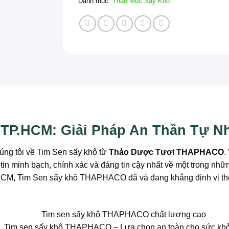
Danh mục:
Thảo Mộc Sấy Khô
P.HCM: Giải Pháp An Thần Tự N
úng tôi về Tim Sen sấy khô từ
Thảo Dược Tươi THAPHACO
.
in minh bạch, chính xác và đáng tin cậy nhất về một trong nh
TP.HCM, Tim Sen sấy khô THAPHACO đã và đang khẳng định vị th
Tim sen sấy khô THAPHACO – Lựa chọn an toàn cho sức kh