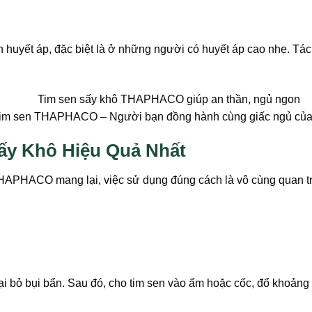
nh huyết áp, đặc biệt là ở những người có huyết áp cao nhẹ. T
im sen THAPHACO – Người bạn đồng hành cùng giấc ngủ của
y Khô Hiệu Quả Nhất
THAPHACO mang lại, việc sử dụng đúng cách là vô cùng quan tr
.
oại bỏ bụi bẩn. Sau đó, cho tim sen vào ấm hoặc cốc, đổ khoản