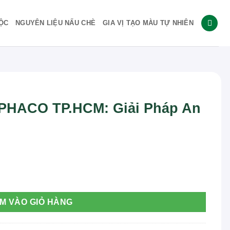
ỘC
NGUYÊN LIỆU NẤU CHÈ
GIA VỊ TẠO MÀU TỰ NHIÊN
PHACO TP.HCM: Giải Pháp An
Pháp An Thần Tự Nhiên số lượng
M VÀO GIỎ HÀNG