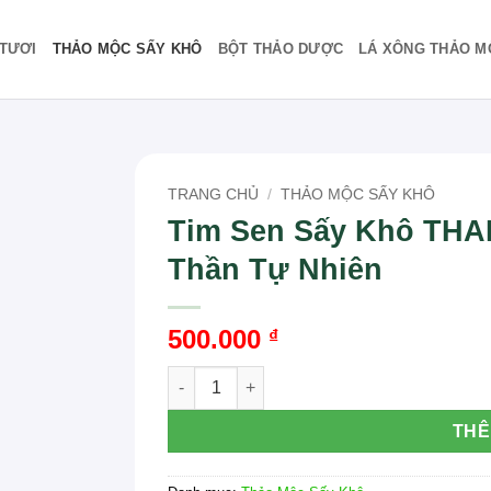
TƯƠI
THẢO MỘC SẤY KHÔ
BỘT THẢO DƯỢC
LÁ XÔNG THẢO M
TRANG CHỦ
/
THẢO MỘC SẤY KHÔ
Tim Sen Sấy Khô THA
Thần Tự Nhiên
500.000
₫
Tim Sen Sấy Khô THAPHACO TP.HCM: Giải 
THÊ