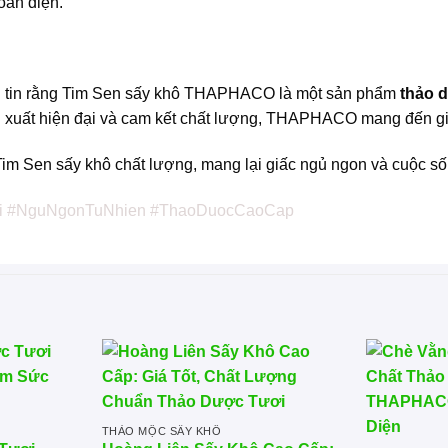
oàn diện.
 tôi tin rằng Tim Sen sấy khô THAPHACO là một sản phẩm
thảo 
sản xuất hiện đại và cam kết chất lượng, THAPHACO mang đến gi
 Sen sấy khô chất lượng, mang lại giấc ngủ ngon và cuộc số
 #NguNgonTuNhien #ThaoDuocCaoCap
THẢO MỘC SẤY KHÔ