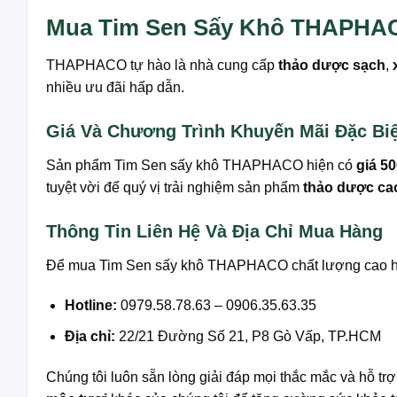
Mua Tim Sen Sấy Khô THAPHACO
THAPHACO tự hào là nhà cung cấp
thảo dược sạch
,
nhiều ưu đãi hấp dẫn.
Giá Và Chương Trình Khuyến Mãi Đặc Biệ
Sản phẩm Tim Sen sấy khô THAPHACO hiện có
giá 5
tuyệt vời để quý vị trải nghiệm sản phẩm
thảo dược ca
Thông Tin Liên Hệ Và Địa Chỉ Mua Hàng
Để mua Tim Sen sấy khô THAPHACO chất lượng cao hoặc 
Hotline:
0979.58.78.63 – 0906.35.63.35
Địa chỉ:
22/21 Đường Số 21, P8 Gò Vấp, TP.HCM
Chúng tôi luôn sẵn lòng giải đáp mọi thắc mắc và hỗ t