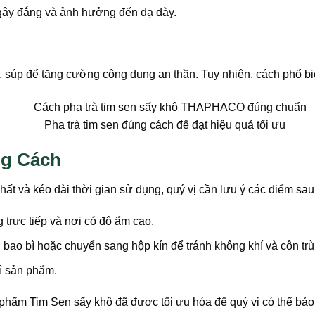
 gây đắng và ảnh hưởng đến dạ dày.
súp để tăng cường công dụng an thần. Tuy nhiên, cách phổ biến
Pha trà tim sen đúng cách để đạt hiệu quả tối ưu
ng Cách
t và kéo dài thời gian sử dụng, quý vị cần lưu ý các điểm sau
trực tiếp và nơi có độ ẩm cao.
 bao bì hoặc chuyển sang hộp kín để tránh không khí và côn tr
ì sản phẩm.
hẩm Tim Sen sấy khô đã được tối ưu hóa để quý vị có thể bảo 