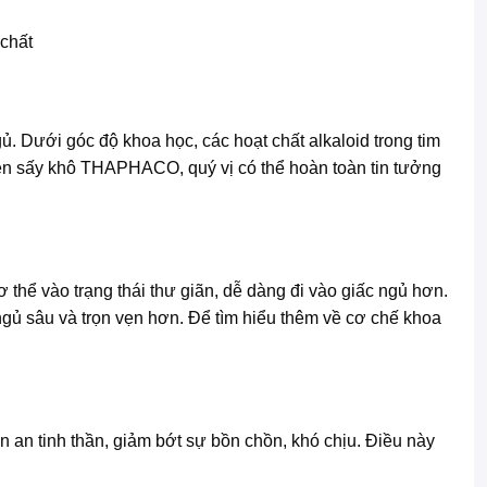
chất
gủ. Dưới góc độ khoa học, các hoạt chất alkaloid trong tim
 Sen sấy khô THAPHACO, quý vị có thể hoàn toàn tin tưởng
cơ thể vào trạng thái thư giãn, dễ dàng đi vào giấc ngủ hơn.
gủ sâu và trọn vẹn hơn. Để tìm hiểu thêm về cơ chế khoa
n an tinh thần, giảm bớt sự bồn chồn, khó chịu. Điều này