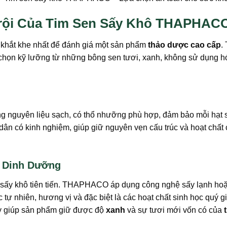
Trội Của Tim Sen Sấy Khô THAPHAC
hí khắt khe nhất để đánh giá một sản phẩm
thảo dược cao cấp
.
 chọn kỹ lưỡng từ những bông sen tươi, xanh, không sử dụng 
uyên liệu sạch, có thổ nhưỡng phù hợp, đảm bảo mỗi hạt sen 
n có kinh nghiệm, giúp giữ nguyên vẹn cấu trúc và hoạt chất 
ị Dinh Dưỡng
h sấy khô tiên tiến. THAPHACO áp dụng công nghệ sấy lạnh hoặc
tự nhiên, hương vị và đặc biệt là các hoạt chất sinh học quý g
ày giúp sản phẩm giữ được độ
xanh
và sự tươi mới vốn có của