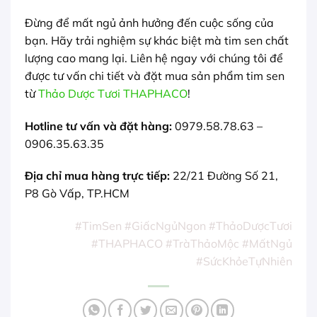
Đừng để mất ngủ ảnh hưởng đến cuộc sống của
bạn. Hãy trải nghiệm sự khác biệt mà tim sen chất
lượng cao mang lại. Liên hệ ngay với chúng tôi để
được tư vấn chi tiết và đặt mua sản phẩm tim sen
từ
Thảo Dược Tươi THAPHACO
!
Hotline tư vấn và đặt hàng:
0979.58.78.63 –
0906.35.63.35
Địa chỉ mua hàng trực tiếp:
22/21 Đường Số 21,
P8 Gò Vấp, TP.HCM
#TimSen #GiấcNgủNgon #ThảoDượcTươi
#THAPHACO #TràThảoMộc #MấtNgủ
#SứcKhỏeTựNhiên