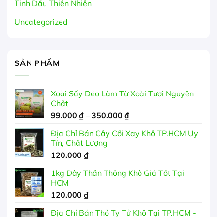
Tinh Dầu Thiên Nhiên
Uncategorized
SẢN PHẨM
Xoài Sấy Dẻo Làm Từ Xoài Tươi Nguyên
Chất
Khoảng
99.000
₫
–
350.000
₫
giá:
Địa Chỉ Bán Cây Cối Xay Khô TP.HCM Uy
từ
Tín, Chất Lượng
99.000 ₫
120.000
₫
đến
350.000 ₫
1kg Dây Thần Thông Khô Giá Tốt Tại
HCM
120.000
₫
Địa Chỉ Bán Thỏ Ty Tử Khô Tại TP.HCM -