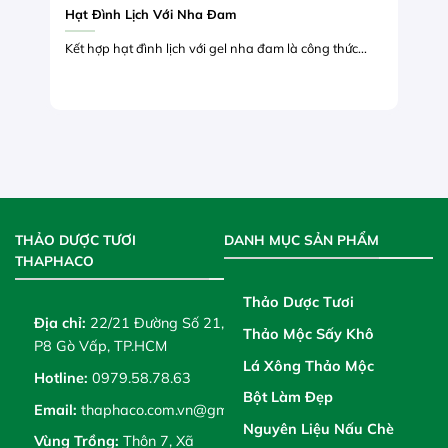
Hạt Đình Lịch Với Nha Đam
Kết hợp hạt đình lịch với gel nha đam là công thức...
THẢO DƯỢC TƯƠI
DANH MỤC SẢN PHẨM
THAPHACO
Thảo Dược Tươi
Địa chỉ:
22/21 Đường Số 21,
Thảo Mộc Sấy Khô
P8 Gò Vấp, TP.HCM
Lá Xông Thảo Mộc
Hotline:
0979.58.78.63
Bột Làm Đẹp
Email:
thaphaco.com.vn@gmail.com
Nguyên Liệu Nấu Chè
Vùng Trồng:
Thôn 7, Xã