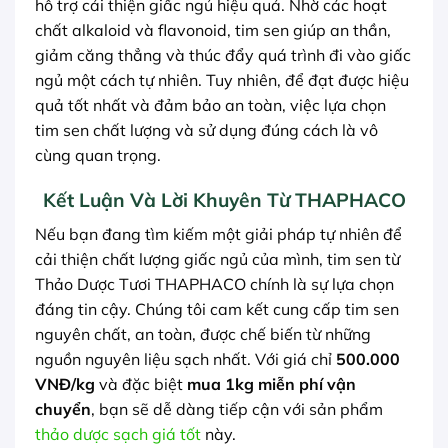
hỗ trợ cải thiện giấc ngủ hiệu quả. Nhờ các hoạt
chất alkaloid và flavonoid, tim sen giúp an thần,
giảm căng thẳng và thúc đẩy quá trình đi vào giấc
ngủ một cách tự nhiên. Tuy nhiên, để đạt được hiệu
quả tốt nhất và đảm bảo an toàn, việc lựa chọn
tim sen chất lượng và sử dụng đúng cách là vô
cùng quan trọng.
Kết Luận Và Lời Khuyên Từ THAPHACO
Nếu bạn đang tìm kiếm một giải pháp tự nhiên để
cải thiện chất lượng giấc ngủ của mình, tim sen từ
Thảo Dược Tươi THAPHACO chính là sự lựa chọn
đáng tin cậy. Chúng tôi cam kết cung cấp tim sen
nguyên chất, an toàn, được chế biến từ những
nguồn nguyên liệu sạch nhất. Với giá chỉ
500.000
VNĐ/kg
và đặc biệt
mua 1kg miễn phí vận
chuyển
, bạn sẽ dễ dàng tiếp cận với sản phẩm
thảo dược sạch giá tốt
này.