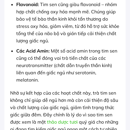
Flavonoid:
Tim sen cũng giàu flavonoid – nhóm
hợp chất chống oxy hóa mạnh mẽ. Chúng giúp
bảo vệ tế bào thần kinh khỏi tổn thương do
stress oxy hóa, giảm viêm, từ đó hỗ trợ sức khỏe
tổng thể của não bộ và gián tiếp cải thiện chất
lượng giấc ngủ.
Các Acid Amin:
Một số acid amin trong tim sen
cũng có thể đóng vai trò tiền chất của các
neurotransmitter (chất dẫn truyền thần kinh)
liên quan đến giấc ngủ như serotonin,
melatonin.
Nhờ sự kết hợp của các hoạt chất này, trà tim sen
không chỉ giúp dễ ngủ hơn mà còn cải thiện độ sâu
và chất lượng của giấc ngủ, giảm tình trạng thức
giấc giữa đêm. Đây chính là lý do vì sao tim sen
được xem là một
thảo dược tươi
quý giá cho những
ai đang tìm kiếm giấc ngủ ngon một cách tự nhiên.