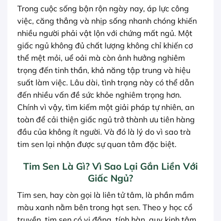
Trong cuộc sống bận rộn ngày nay, áp lực công
việc, căng thẳng và nhịp sống nhanh chóng khiến
nhiều người phải vật lộn với chứng mất ngủ. Một
giấc ngủ không đủ chất lượng không chỉ khiến cơ
thể mệt mỏi, uể oải mà còn ảnh hưởng nghiêm
trọng đến tinh thần, khả năng tập trung và hiệu
suất làm việc. Lâu dài, tình trạng này có thể dẫn
đến nhiều vấn đề sức khỏe nghiêm trọng hơn.
Chính vì vậy, tìm kiếm một giải pháp tự nhiên, an
toàn để cải thiện giấc ngủ trở thành ưu tiên hàng
đầu của không ít người. Và đó là lý do vì sao trà
tim sen lại nhận được sự quan tâm đặc biệt.
Tim Sen Là Gì? Vì Sao Lại Gắn Liền Với
Giấc Ngủ?
Tim sen, hay còn gọi là liên tử tâm, là phần mầm
màu xanh nằm bên trong hạt sen. Theo y học cổ
truyền, tim sen có vị đắng, tính hàn, quy kinh tâm