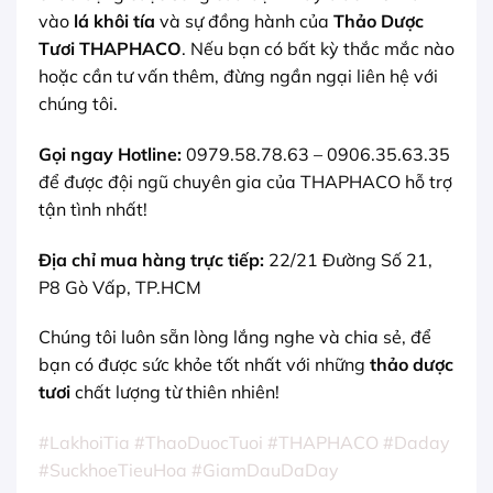
vào
lá khôi tía
và sự đồng hành của
Thảo Dược
Tươi THAPHACO
. Nếu bạn có bất kỳ thắc mắc nào
hoặc cần tư vấn thêm, đừng ngần ngại liên hệ với
chúng tôi.
Gọi ngay Hotline:
0979.58.78.63 – 0906.35.63.35
để được đội ngũ chuyên gia của THAPHACO hỗ trợ
tận tình nhất!
Địa chỉ mua hàng trực tiếp:
22/21 Đường Số 21,
P8 Gò Vấp, TP.HCM
Chúng tôi luôn sẵn lòng lắng nghe và chia sẻ, để
bạn có được sức khỏe tốt nhất với những
thảo dược
tươi
chất lượng từ thiên nhiên!
#LakhoiTia #ThaoDuocTuoi #THAPHACO #Daday
#SuckhoeTieuHoa #GiamDauDaDay