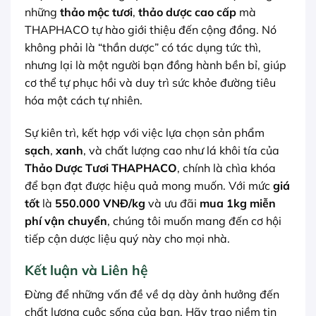
những
thảo mộc tươi
,
thảo dược cao cấp
mà
THAPHACO tự hào giới thiệu đến cộng đồng. Nó
không phải là “thần dược” có tác dụng tức thì,
nhưng lại là một người bạn đồng hành bền bỉ, giúp
cơ thể tự phục hồi và duy trì sức khỏe đường tiêu
hóa một cách tự nhiên.
Sự kiên trì, kết hợp với việc lựa chọn sản phẩm
sạch
,
xanh
, và chất lượng cao như lá khôi tía của
Thảo Dược Tươi THAPHACO
, chính là chìa khóa
để bạn đạt được hiệu quả mong muốn. Với mức
giá
tốt
là
550.000 VNĐ/kg
và ưu đãi
mua 1kg miễn
phí vận chuyển
, chúng tôi muốn mang đến cơ hội
tiếp cận dược liệu quý này cho mọi nhà.
Kết luận và Liên hệ
Đừng để những vấn đề về dạ dày ảnh hưởng đến
chất lượng cuộc sống của bạn. Hãy trao niềm tin