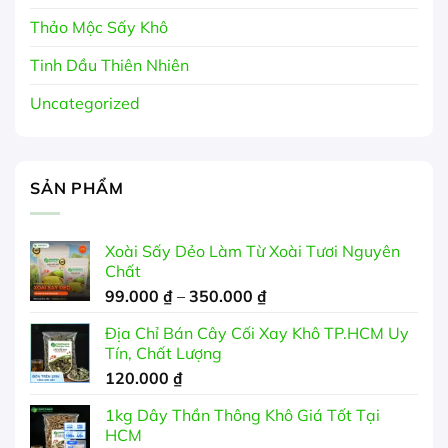
Thảo Mộc Sấy Khô
Tinh Dầu Thiên Nhiên
Uncategorized
SẢN PHẨM
Xoài Sấy Dẻo Làm Từ Xoài Tươi Nguyên
Chất
Khoảng
99.000
₫
–
350.000
₫
giá:
Địa Chỉ Bán Cây Cối Xay Khô TP.HCM Uy
từ
Tín, Chất Lượng
99.000 ₫
120.000
₫
đến
350.000 ₫
1kg Dây Thần Thông Khô Giá Tốt Tại
HCM