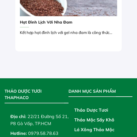
Hạt Đình Lịch Với Nha Đam
Kết hợp hạt đình lịch với gel nha đam là công thức...
THẢO DƯỢC TƯƠI
DANH MỤC SẢN PHẨM
THAPHACO
Thảo Dược Tươi
Địa chỉ:
22/21 Đường Số 21,
Thảo Mộc Sấy Khô
P8 Gò Vấp, TP.HCM
Lá Xông Thảo Mộc
Hotline:
0979.58.78.63