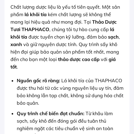
Chất lượng dược liệu là yếu tố tiên quyết. Một sản
phẩm
lá khôi tía
kém chất lượng sẽ không thể
mang lại hiệu quả như mong đợi. Tại
Thảo Dược
Tươi THAPHACO
, chúng tôi tự hào cung cấp
lá
khôi tía
được tuyển chọn kỹ lưỡng, đảm bảo
sạch
,
xanh
và giữ nguyên dược tính. Quy trình sấy khô
hiện đại giúp bảo quản sản phẩm tốt nhất, mang
đến cho bạn một loại
thảo dược cao cấp
với
giá
tốt
.
Nguồn gốc rõ ràng:
Lá khôi tía của THAPHACO
được thu hái từ các vùng nguyên liệu uy tín, đảm
bảo không lẫn tạp chất, không sử dụng hóa chất
bảo quản.
Quy trình chế biến đạt chuẩn:
Từ khâu làm
sạch, sấy khô đến đóng gói đều tuân thủ
nghiêm ngặt các tiêu chuẩn vệ sinh an toàn