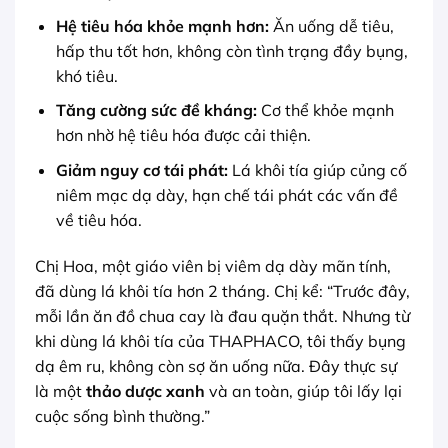
Hệ tiêu hóa khỏe mạnh hơn:
Ăn uống dễ tiêu,
hấp thu tốt hơn, không còn tình trạng đầy bụng,
khó tiêu.
Tăng cường sức đề kháng:
Cơ thể khỏe mạnh
hơn nhờ hệ tiêu hóa được cải thiện.
Giảm nguy cơ tái phát:
Lá khôi tía giúp củng cố
niêm mạc dạ dày, hạn chế tái phát các vấn đề
về tiêu hóa.
Chị Hoa, một giáo viên bị viêm dạ dày mãn tính,
đã dùng lá khôi tía hơn 2 tháng. Chị kể: “Trước đây,
mỗi lần ăn đồ chua cay là đau quặn thắt. Nhưng từ
khi dùng lá khôi tía của THAPHACO, tôi thấy bụng
dạ êm ru, không còn sợ ăn uống nữa. Đây thực sự
là một
thảo dược xanh
và an toàn, giúp tôi lấy lại
cuộc sống bình thường.”