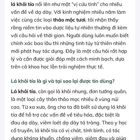
lá khôi tía
nổi lên như một “vị cứu tinh” cho nhiều
vấn đề về dạ dày. Với kinh nghiệm nhiều năm làm
việc cùng các loại
thảo mộc tươi
, tôi nhận thấy
rằng niềm tin vào dược liệu tự nhiên thường đi kèm
với câu hỏi về thời gian. Người dùng luôn muốn biết
chính xác bao lâu thì những tinh túy từ thiên nhiên
mới phát huy tác dụng. Đây là một câu hỏi rất hợp
lý và cần được giải đáp một cách minh bạch, dựa
trên cả khoa học lẫn trải nghiệm thực tế.
Lá khôi tía là gì và tại sao lại được tin dùng?
Lá khôi tía
, còn gọi là khôi nhung, đơn tướng quân,
là một loại cây thân thảo mọc nhiều ở vùng núi
cao. Từ xa xưa, ông cha ta đã biết sử dụng lá khôi
tía để hỗ trợ các vấn đề về tiêu hóa, đặc biệt là
đau dạ dày, viêm loét dạ dày tá tràng. Theo y học
cổ truyền, lá khôi tía có vị chát, tính bình, có tác
dụng kháng khuẩn, chống viêm, giảm đau và giúp