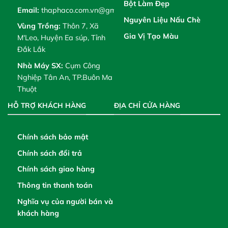
Bột Làm Đẹp
Email:
thaphaco.com.vn@gmail.com
Nguyên Liệu Nấu Chè
Vùng Trồng:
Thôn 7, Xã
Gia Vị Tạo Màu
M'Leo, Huyện Ea súp, Tỉnh
Đắk Lắk
Nhà Máy SX:
Cụm Công
Nghiệp Tân An, TP.Buôn Ma
Thuột
HỖ TRỢ KHÁCH HÀNG
ĐỊA CHỈ CỬA HÀNG
Chính sách bảo mật
Chính sách đổi trả
Chính sách giao hàng
Thông tin thanh toán
Nghĩa vụ của người bán và
khách hàng