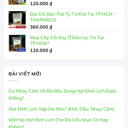
120.000
₫
Địa Chỉ Bán Thỏ Ty Tử Khô Tại TP.HCM -
THAPHACO
360.000
₫
Mua Cây Cối Xay Ở Đâu Uy Tín Tại
TP.HCM?
120.000
₫
BÀI VIẾT MỚI
Da Nhạy Cảm Và Bà Bầu Dùng Hạt Đình Lịch Được
Không?
Hạt Đình Lịch Hợp Da Nào? (Khô, Dầu, Nhạy Cảm)
Mặt Nạ Hạt Đình Lịch Cho Da Dầu Mụn Có Hợp
Không?