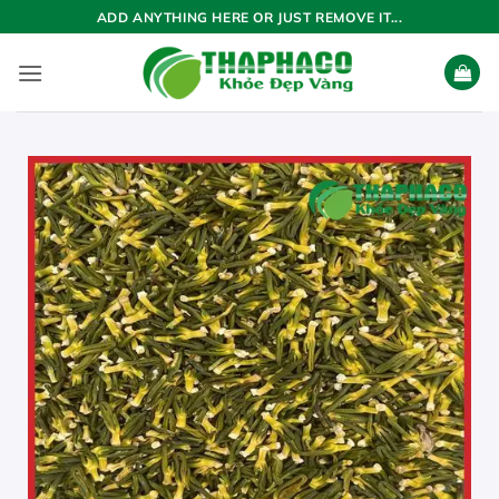
Bỏ
ADD ANYTHING HERE OR JUST REMOVE IT...
qua
nội
dung