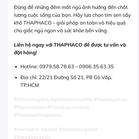
Đừng để những đêm mất ngủ ảnh hưởng đến chất
lượng cuộc sống của bạn. Hãy lựa chọn tim sen sấy
khô THAPHACO – giải pháp an toàn và hiệu quả
cho giấc ngủ ngon và sức khỏe bền vững.
Liên hệ ngay với THAPHACO để được tư vấn và
đặt hàng!
Hotline: 0979.58.78.63 – 0906.35.63.35
Địa chỉ: 22/21 Đường Số 21, P8 Gò Vấp,
TP.HCM
#timsensaykho #giatimsensaykho #thaoduoctuoi
#thaomoctuoi #thaoduoccaocap
#thaoduocthaphaco
#sachxanh #giatot #thaoduocgiatot
#thaoduocuytin