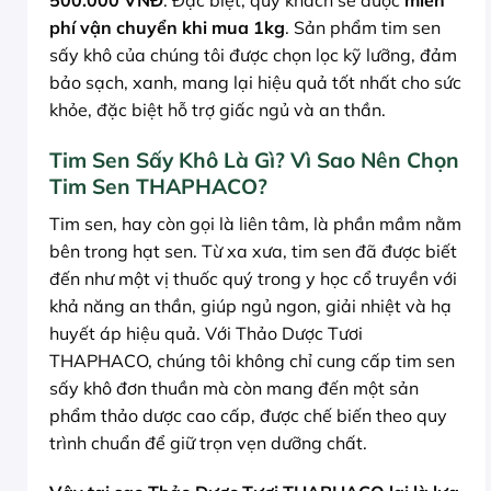
500.000 VNĐ
. Đặc biệt, quý khách sẽ được
miễn
phí vận chuyển khi mua 1kg
. Sản phẩm tim sen
sấy khô của chúng tôi được chọn lọc kỹ lưỡng, đảm
bảo sạch, xanh, mang lại hiệu quả tốt nhất cho sức
khỏe, đặc biệt hỗ trợ giấc ngủ và an thần.
Tim Sen Sấy Khô Là Gì? Vì Sao Nên Chọn
Tim Sen THAPHACO?
Tim sen, hay còn gọi là liên tâm, là phần mầm nằm
bên trong hạt sen. Từ xa xưa, tim sen đã được biết
đến như một vị thuốc quý trong y học cổ truyền với
khả năng an thần, giúp ngủ ngon, giải nhiệt và hạ
huyết áp hiệu quả. Với Thảo Dược Tươi
THAPHACO, chúng tôi không chỉ cung cấp tim sen
sấy khô đơn thuần mà còn mang đến một sản
phẩm thảo dược cao cấp, được chế biến theo quy
trình chuẩn để giữ trọn vẹn dưỡng chất.