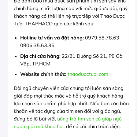
Để đảm bảo mua được sản phẩm tim sen sấy khô
chính hãng, chất lượng cao với mức giá ưu đãi, quý
khách hàng có thể liên hệ trực tiếp với Thảo Dược
Tươi THAPHACO qua các kênh sau:
Hotline tư vấn và đặt hàng:
0979.58.78.63 –
0906.35.63.35
Địa chỉ cửa hàng:
22/21 Đường Số 21, P8 Gò
Vấp, TP.HCM
Website chính thức:
thaoduoctuoi.com
Đội ngũ chuyên viên của chúng tôi luôn sẵn sàng
giải đáp mọi thắc mắc và hỗ trợ quý khách hàng
lựa chọn sản phẩm phù hợp nhất. Nếu bạn còn băn
khoăn về tác dụng của tim sen đối với giấc ngủ,
đừng bỏ lỡ bài viết
uống trà tim sen có giúp ngủ
ngon giải mã khoa học
để có cái nhìn toàn diện.