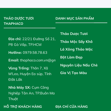
THẢO DƯỢC TƯƠI
DANH MỤC SẢN PHẨM
THAPHACO
Thảo Dược Tươi
Địa chỉ:
22/21 Đường Số 21,
Thảo Mộc Sấy Khô
P8 Gò Vấp, TP.HCM
Lá Xông Thảo Mộc
Hotline:
0979.58.78.63
Bột Làm Đẹp
Email:
thaphaco.com.vn@gmail.com
Nguyên Liệu Nấu Chè
Vùng Trồng:
Thôn 7, Xã
Gia Vị Tạo Màu
M'Leo, Huyện Ea súp, Tỉnh
Đắk Lắk
Nhà Máy SX:
Cụm Công
Nghiệp Tân An, TP.Buôn Ma
Thuột
HỖ TRỢ KHÁCH HÀNG
ĐỊA CHỈ CỬA HÀNG