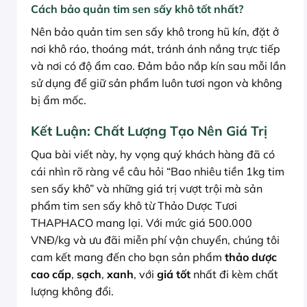
Cách bảo quản tim sen sấy khô tốt nhất?
Nên bảo quản tim sen sấy khô trong hũ kín, đặt ở
nơi khô ráo, thoáng mát, tránh ánh nắng trực tiếp
và nơi có độ ẩm cao. Đảm bảo nắp kín sau mỗi lần
sử dụng để giữ sản phẩm luôn tươi ngon và không
bị ẩm mốc.
Kết Luận: Chất Lượng Tạo Nên Giá Trị
Qua bài viết này, hy vọng quý khách hàng đã có
cái nhìn rõ ràng về câu hỏi “Bao nhiêu tiền 1kg tim
sen sấy khô” và những giá trị vượt trội mà sản
phẩm tim sen sấy khô từ Thảo Dược Tươi
THAPHACO mang lại. Với mức giá 500.000
VNĐ/kg và ưu đãi miễn phí vận chuyển, chúng tôi
cam kết mang đến cho bạn sản phẩm
thảo dược
cao cấp
,
sạch
,
xanh
, với
giá tốt
nhất đi kèm chất
lượng không đổi.