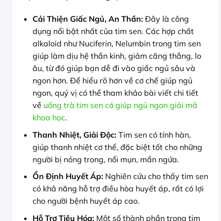
Cải Thiện Giấc Ngủ, An Thần:
Đây là công
dụng nổi bật nhất của tim sen. Các hợp chất
alkaloid như Nuciferin, Nelumbin trong tim sen
giúp làm dịu hệ thần kinh, giảm căng thẳng, lo
âu, từ đó giúp bạn dễ đi vào giấc ngủ sâu và
ngon hơn. Để hiểu rõ hơn về cơ chế giúp ngủ
ngon, quý vị có thể tham khảo bài viết chi tiết
về
uống trà tim sen có giúp ngủ ngon giải mã
khoa học
.
Thanh Nhiệt, Giải Độc:
Tim sen có tính hàn,
giúp thanh nhiệt cơ thể, đặc biệt tốt cho những
người bị nóng trong, nổi mụn, mẩn ngứa.
Ổn Định Huyết Áp:
Nghiên cứu cho thấy tim sen
có khả năng hỗ trợ điều hòa huyết áp, rất có lợi
cho người bệnh huyết áp cao.
Hỗ Trợ Tiêu Hóa:
Một số thành phần trong tim